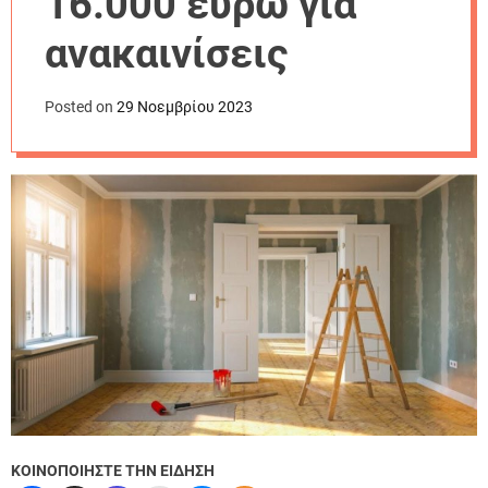
16.000 ευρώ για
r
m
ανακαινίσεις
o
d
e
Posted on
29 Νοεμβρίου 2023
ΚΟΙΝΟΠΟΙΗΣΤΕ ΤΗΝ ΕΙΔΗΣΗ