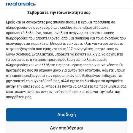
ρ
Σεβόμαστε την ιδιωτικότητά σας
θ
Εμείς και οι συνεργάτες μας αποθηκεύουμε ή έχουμε πρόσβαση σε
ρ
πληροφορίες σε συσκευές, όπως cookies και επεξεργαζόμαστε
προσωπικά δεδομένα, όπως μοναδικά αναγνωριστικά και τυπικές
πληροφορίες που αποστέλλονται από μια συσκευή για τους σκοπούς που
ω
περιγράφονται παρακάτω. Μπορείτε να κάνετε κλικ για να συναινέσετε
στην επεξεργασία από εμάς και τους 807 συνεργάτες μας για τους εν
ν
λόγω σκοπούς. Εναλλακτικά, μπορείτε να κάνετε κλικ για να αρνηθείτε
να συναινέστε ή να αποκτήσετε πρόσβαση σε πιο λεπτομερείς
πληροφορίες και να αλλάξετε τις προτιμήσεις σας πριν συναινέσετε. Οι
προτιμήσεις σας θα ισχύουν μόνο για αυτόν τον ιστότοπο. Λάβετε υπόψη
ότι κάποια επεξεργασία των προσωπικών σας δεδομένων ενδέχεται να
μην απαιτεί τη συγκατάθεσή σας, αλλά έχετε το δικαίωμα να αρνηθείτε
αυτήν την επεξεργασία. Μπορείτε πάντα να αλλάξετε τις προτιμήσεις σας
επιστρέφοντας σε αυτόν τον ιστότοπο ή επισκεπτόμενοι την πολιτική
απορρήτου μας.
Αποδοχή
Δεν αποδέχομαι