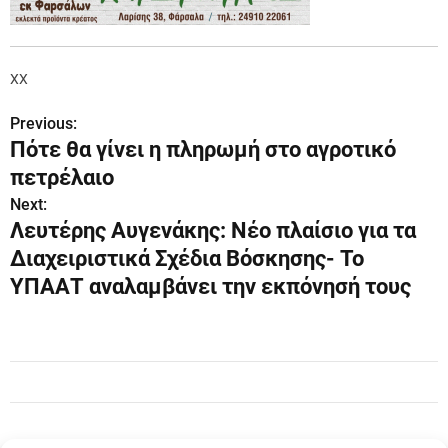
XX
Previous:
Π
Πότε θα γίνει η πληρωμή στο αγροτικό
λ
πετρέλαιο
ο
Next:
Λευτέρης Αυγενάκης: Νέο πλαίσιο για τα
ή
Διαχειριστικά Σχέδια Βόσκησης- Το
γ
ΥΠΑΑΤ αναλαμβάνει την εκπόνησή τους
η
σ
η
ά