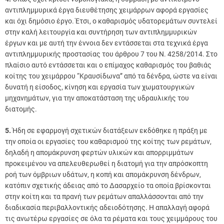
αντιπλημμυρικά έργα διευθέτησης χειμάρρων αφορά εργασίες
και όχι δημόσιο έργο. Έτσι, ο καθαρισμός υδατορεμάτων συντελεί
στην καλή λειτουργία και συντήρηση των αντιπλημμυρικών
έργων και με αυτή την έννοια δεν εντάσσεται στα τεχνικά έργα
αντιπλημμυρικής προστασίας του άρθρου 7 του Ν. 4258/2014. Στο
πλαίσιο αυτό εντάσσεται και ο επίμαχος καθαρισμός του βαθιάς
κοίτης του χειμάρρου “Κραυσίδωνα” από τα δένδρα, ώστε να είναι
δυνατή η είσοδος, κίνηση και εργασία των χωματουργικών
μηχανημάτων, για την αποκατάσταση της υδραυλικής του
διατομής.
5.
Ήδη σε εφαρμογή σχετικών διατάξεων εκδόθηκε η πράξη με
την οποία οι εργασίες του καθαρισμού της κοίτης των ρεμάτων,
δηλαδή η απομάκρυνση φερτών υλικών και απορριμμάτων
προκειμένου να απελευθερωθεί η διατομή για την απρόσκοπτη
ροή των όμβριων υδάτων, η κοπή και απομάκρυνση δένδρων,
κατόπιν σχετικής άδειας από το Δασαρχείο τα οποία βρίσκονται
στην κοίτη και τα πρανή των ρεμάτων απαλλάσσονται από την
διαδικασία περιβαλλοντικής αδειοδότησης. Η απαλλαγή αφορά
τις ανωτέρω εργασίες σε όλα τα ρέματα και τους χειμμάρους του