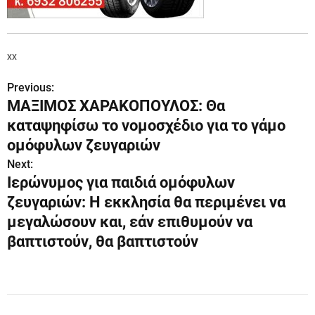
xx
Previous:
Π
ΜΑΞΙΜΟΣ ΧΑΡΑΚΟΠΟΥΛΟΣ: Θα
λ
καταψηφίσω το νομοσχέδιο για το γάμο
ο
ομόφυλων ζευγαριών
Next:
ή
Ιερώνυμος για παιδιά ομόφυλων
γ
ζευγαριών: Η εκκλησία θα περιμένει να
μεγαλώσουν και, εάν επιθυμούν να
η
βαπτιστούν, θα βαπτιστούν
σ
η
ά