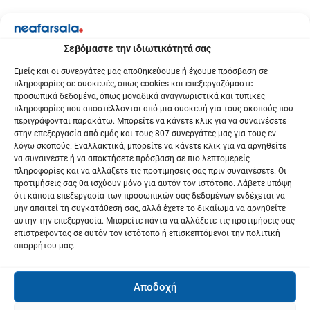
ρ
θ
Σεβόμαστε την ιδιωτικότητά σας
ρ
Εμείς και οι συνεργάτες μας αποθηκεύουμε ή έχουμε πρόσβαση σε
πληροφορίες σε συσκευές, όπως cookies και επεξεργαζόμαστε
ω
προσωπικά δεδομένα, όπως μοναδικά αναγνωριστικά και τυπικές
πληροφορίες που αποστέλλονται από μια συσκευή για τους σκοπούς που
ν
περιγράφονται παρακάτω. Μπορείτε να κάνετε κλικ για να συναινέσετε
στην επεξεργασία από εμάς και τους 807 συνεργάτες μας για τους εν
λόγω σκοπούς. Εναλλακτικά, μπορείτε να κάνετε κλικ για να αρνηθείτε
να συναινέστε ή να αποκτήσετε πρόσβαση σε πιο λεπτομερείς
πληροφορίες και να αλλάξετε τις προτιμήσεις σας πριν συναινέσετε. Οι
προτιμήσεις σας θα ισχύουν μόνο για αυτόν τον ιστότοπο. Λάβετε υπόψη
ότι κάποια επεξεργασία των προσωπικών σας δεδομένων ενδέχεται να
μην απαιτεί τη συγκατάθεσή σας, αλλά έχετε το δικαίωμα να αρνηθείτε
αυτήν την επεξεργασία. Μπορείτε πάντα να αλλάξετε τις προτιμήσεις σας
επιστρέφοντας σε αυτόν τον ιστότοπο ή επισκεπτόμενοι την πολιτική
απορρήτου μας.
Αποδοχή