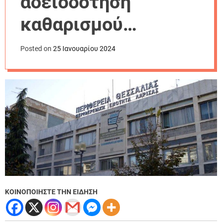
αδειοδότηση
r
m
καθαρισμού
o
d
χειμμάρων
e
Posted on
25 Ιανουαρίου 2024
ΚΟΙΝΟΠΟΙΗΣΤΕ ΤΗΝ ΕΙΔΗΣΗ