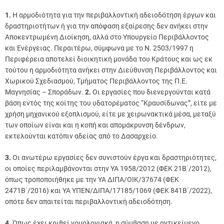
1.
Η αρμοδιότητα για την περιβαλλοντική αδειοδότηση έργων και
δραστηριοτήτων ή για την απόφαση εξαίρεσης δεν ανήκει στην
Αποκεντρωμένη Διοίκηση, αλλά στο Υπουργείο Περιβάλλοντος
και Ενέργειας. Περαιτέρω, σύμφωνα με το Ν. 2503/1997 η
Περιφέρεια αποτελεί διοικητική μονάδα του Κράτους και ως εκ
τούτου η αρμοδιότητα ανήκει στην Διεύθυνση Περιβάλλοντος και
Χωρικού Σχεδιασμού, Τμήματος Περιβάλλοντος της Π.Ε.
Μαγνησίας – Σποράδων.
2.
Οι εργασίες που διενεργούνται κατά
βάση εντός της κοίτης του υδατορέματος “Κραυσίδωνας”, είτε με
χρήση μηχανικού εξοπλισμού, είτε με χειρωνακτικά μέσα, μεταξύ
των οποίων είναι και η κοπή και απομάκρυνση δένδρων,
εκτελούνται κατόπιν αδείας από το Δασαρχείο.
3.
Οι ανωτέρω εργασίες δεν συνιστούν έργα και δραστηριότητες,
οι οποίες περιλαμβάνονται στην ΥΑ 1958/2012 (ΦΕΚ 21Β΄/2012),
όπως τροποποιήθηκε με την ΥΑ ΔΙΠΑ/ΟΙΚ/37674 (ΦΕΚ
2471Β΄/2016) και ΥΑ ΥΠΕΝ/ΔΙΠΑ/17185/1069 (ΦΕΚ 841Β΄/2022),
οπότε δεν απαιτείται περιβαλλοντική αδειοδότηση.
4.
Όπως έχει κριθεί νομολογιακά, η σύμβαση με αντικείμενο