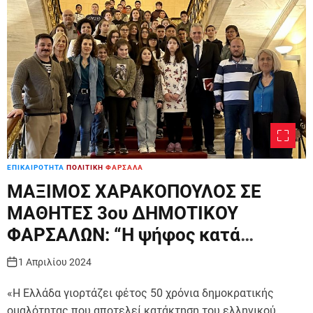
r
m
o
d
e
ΕΠΙΚΑΙΡΟΤΗΤΑ
ΠΟΛΙΤΙΚΗ
ΦΑΡΣΑΛΑ
ΜΑΞΙΜΟΣ ΧΑΡΑΚΟΠΟΥΛΟΣ ΣΕ
ΜΑΘΗΤΕΣ 3ου ΔΗΜΟΤΙΚΟΥ
ΦΑΡΣΑΛΩΝ: “Η ψήφος κατά
συνείδηση στον πυρήνα του
1 Απριλίου 2024
δημοκρατικού μας πολιτεύματος”
«Η Ελλάδα γιορτάζει φέτος 50 χρόνια δημοκρατικής
ομαλότητας που αποτελεί κατάκτηση του ελληνικού