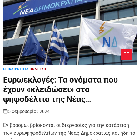
ΕΠΙΚΑΙΡΟΤΗΤΑ
ΠΟΛΙΤΙΚΗ
Eυρωεκλογές: Τα ονόματα που
έχουν «κλειδώσει» στο
ψηφοδέλτιο της Νέας
Δημοκρατίας
5 Φεβρουαρίου 2024
Εν βρασμώ, βρίσκονται οι διεργασίες για την κατάρτιση
των ευρωψηφοδελτίων της Νέας Δημοκρατίας και ήδη τα