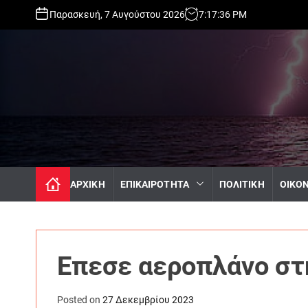
S
Παρασκευή, 7 Αυγούστου 2026
7
:
17
:
38
PM
k
i
p
t
o
c
o
n
t
e
n
ΑΡΧΙΚΗ
ΕΠΙΚΑΙΡΟΤΗΤΑ
ΠΟΛΙΤΙΚΗ
ΟΙΚΟ
t
Έπεσε αεροπλάνο στ
Posted on
27 Δεκεμβρίου 2023