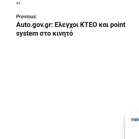
xx
Previous:
Π
Αuto.gov.gr: Ελεγχοι ΚΤΕΟ και point
λ
system στο κινητό
ο
ή
γ
η
σ
η
ά
ρ
Σε
θ