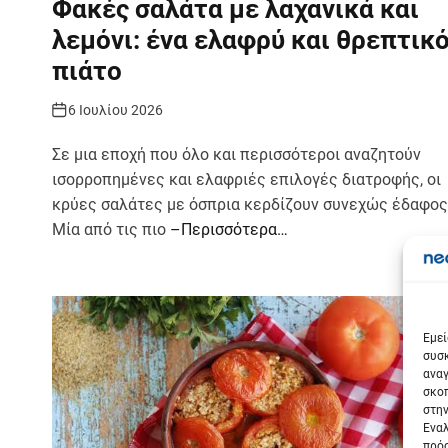
Φακές σαλάτα με λαχανικά και
λεμόνι: ένα ελαφρύ και θρεπτικ
πιάτο
6 Ιουλίου 2026
Σε μια εποχή που όλο και περισσότεροι αναζητούν
ισορροπημένες και ελαφριές επιλογές διατροφής, οι
κρύες σαλάτες με όσπρια κερδίζουν συνεχώς έδαφος
Μία από τις πιο
–Περισσότερα…
Σε
Εμεί
συσκ
αναγ
σκοπ
στην
Εναλ
πρόσ