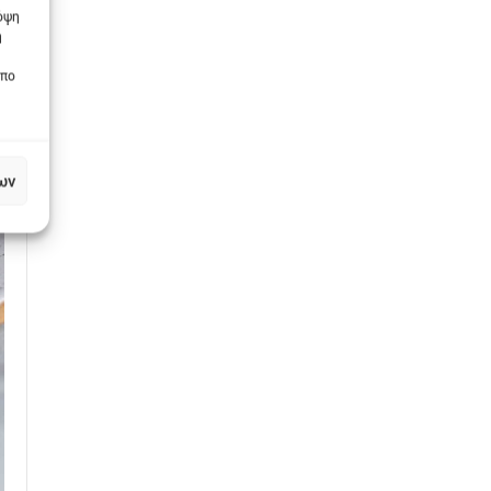
πόψη
η
οπο
ων