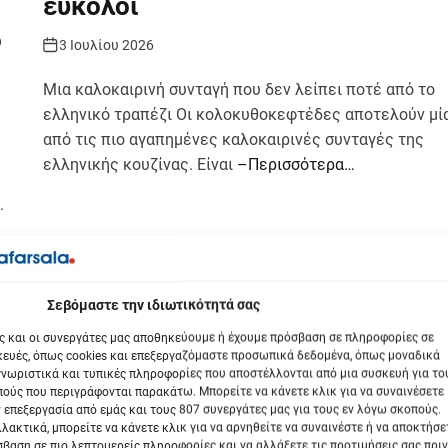
εύκολοι
ό
3 Ιουλίου 2026
Μια καλοκαιρινή συνταγή που δεν λείπει ποτέ από το
ελληνικό τραπέζι Οι κολοκυθοκεφτέδες αποτελούν μί
από τις πιο αγαπημένες καλοκαιρινές συνταγές της
ελληνικής κουζίνας. Είναι
–Περισσότερα…
.
βόμαστε την ιδιωτικότητά σας
ς και οι συνεργάτες μας αποθηκεύουμε ή έχουμε πρόσβαση σε πληροφορίες σε
ευές, όπως cookies και επεξεργαζόμαστε προσωπικά δεδομένα, όπως μοναδικά
νωριστικά και τυπικές πληροφορίες που αποστέλλονται από μια συσκευή για το
ούς που περιγράφονται παρακάτω. Μπορείτε να κάνετε κλικ για να συναινέσετε
 επεξεργασία από εμάς και τους 807 συνεργάτες μας για τους εν λόγω σκοπούς.
λακτικά, μπορείτε να κάνετε κλικ για να αρνηθείτε να συναινέστε ή να αποκτήσε
βαση σε πιο λεπτομερείς πληροφορίες και να αλλάξετε τις προτιμήσεις σας πριν