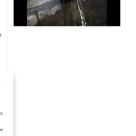
α
υς
τε