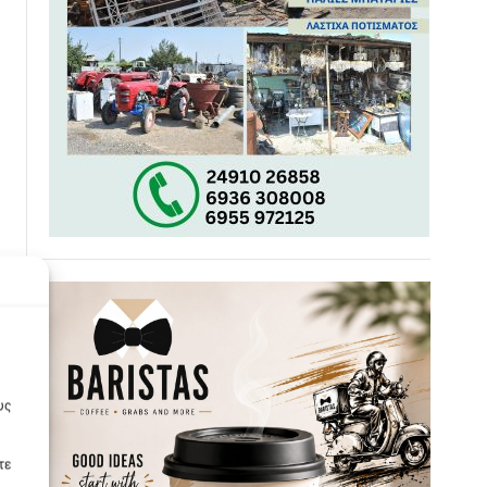
υς
τε