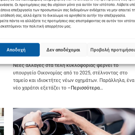
ινέσετε. Οι προτιμήσεις σας θα ισχύουν μόνο για αυτόν τον ιστότοπο. Λάβετε υ
κάποια επεξεργασία των προσωπικών σας δεδομένων ενδέχεται να μην απαιτεί τ
AUTO & MOTO
ατάθεσή σας, αλλά έχετε το δικαίωμα να αρνηθείτε αυτήν την επεξεργασία.
Δυσάρεστα νέα για χιλιάδες
είτε πάντα να αλλάξετε τις προτιμήσεις σας επιστρέφοντας σε αυτόν τον ιστότ
ισκεπτόμενοι την πολιτική απορρήτου μας.
ιδιοκτήτες ΙΧ: Σχέδιο για διπλό
χαράτσι σε παλιά και σε νέα
αυτοκίνητα
Αποδοχή
Δεν αποδέχομαι
Προβολή προτιμήσε
13 Μαρτίου 2024
Νέες αλλαγές στα τέλη κυκλοφορίας φέρνει το
υπουργείο Οικονομίας από το 2025, στέλνοντας στο
ταμείο και ιδιοκτήτες νέων οχημάτων. Παράλληλα, ένα
νέο χαράτσι εξετάζει το
–Περισσότερα…