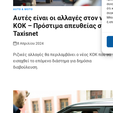
συνα
ότι 
AUTO & MOTO
συγκ
Αυτές είναι οι αλλαγές στον νέο
Μπορ
ή επ
ΚΟΚ – Πρόστιμα απευθείας στο
Taxisnet
8 Απριλίου 2024
Ριζικές αλλαγές θα περιλαμβάνει ο νέος ΚΟΚ που θα
εισαχθεί το επόμενο διάστημα για δημόσια
διαβούλευση.