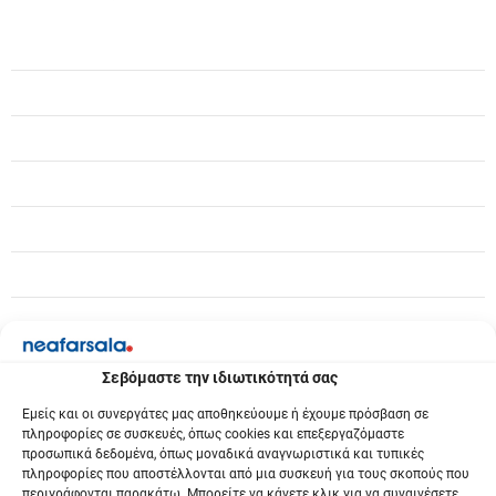
γ
η
σ
η
ά
ρ
θ
ρ
ω
Σεβόμαστε την ιδιωτικότητά σας
ν
Εμείς και οι συνεργάτες μας αποθηκεύουμε ή έχουμε πρόσβαση σε
πληροφορίες σε συσκευές, όπως cookies και επεξεργαζόμαστε
προσωπικά δεδομένα, όπως μοναδικά αναγνωριστικά και τυπικές
πληροφορίες που αποστέλλονται από μια συσκευή για τους σκοπούς που
περιγράφονται παρακάτω. Μπορείτε να κάνετε κλικ για να συναινέσετε