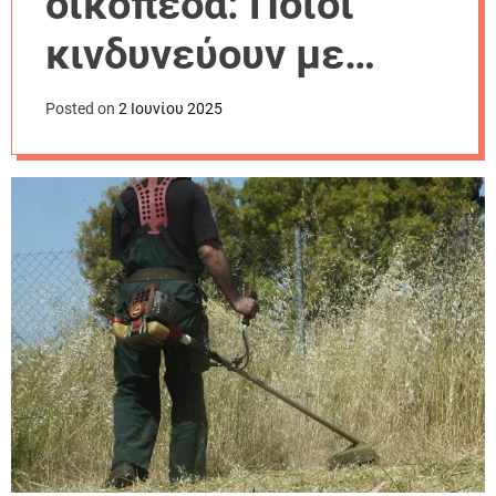
οικόπεδα: Ποιοι
r
m
κινδυνεύουν με
o
d
πρόστιμο 1.000
e
Posted on
2 Ιουνίου 2025
ευρώ