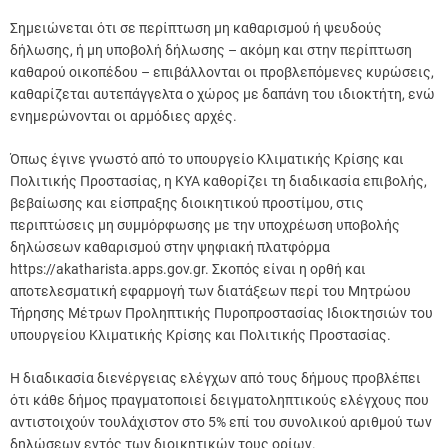
Σημειώνεται ότι σε περίπτωση μη καθαρισμού ή ψευδούς
δήλωσης, ή μη υποβολή δήλωσης – ακόμη και στην περίπτωση
καθαρού οικοπέδου – επιβάλλονται οι προβλεπόμενες κυρώσεις,
καθαρίζεται αυτεπάγγελτα ο χώρος με δαπάνη του ιδιοκτήτη, ενώ
ενημερώνονται οι αρμόδιες αρχές.
Όπως έγινε γνωστό από το υπουργείο Κλιματικής Κρίσης και
Πολιτικής Προστασίας, η ΚΥΑ καθορίζει τη διαδικασία επιβολής,
βεβαίωσης και είσπραξης διοικητικού προστίμου, στις
περιπτώσεις μη συμμόρφωσης με την υποχρέωση υποβολής
δηλώσεων καθαρισμού στην ψηφιακή πλατφόρμα
https://akatharista.apps.gov.gr. Σκοπός είναι η ορθή και
αποτελεσματική εφαρμογή των διατάξεων περί του Μητρώου
Τήρησης Μέτρων Προληπτικής Πυροπροστασίας Ιδιοκτησιών του
υπουργείου Κλιματικής Κρίσης και Πολιτικής Προστασίας.
Η διαδικασία διενέργειας ελέγχων από τους δήμους προβλέπει
ότι κάθε δήμος πραγματοποιεί δειγματοληπτικούς ελέγχους που
αντιστοιχούν τουλάχιστον στο 5% επί του συνολικού αριθμού των
δηλώσεων εντός των διοικητικών τους ορίων.