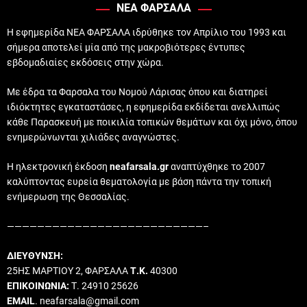
ΝΕΑ ΦΑΡΣΑΛΑ
Η εφημερίδα ΝΕΑ ΦΑΡΣΑΛΑ ιδρύθηκε τον Απρίλιο του 1993 και
σήμερα αποτελεί μία από της μακροβιότερες έντυπες
εβδομαδιαίες εκδόσεις στην χώρα.
Με έδρα τα Φαρσαλα του Νομού Λάρισας όπου και διατηρεί
ιδιόκτητες εγκαταστάσες, η εφημερίδα εκδίδεται ανελλιπώς
κάθε Παρασκευή με ποικιλία τοπικών θεμάτων και όχι μόνο, όπου
ενημερώνωνται χιλιάδες αναγνώστες.
Η ηλεκτρονική έκδοση
neafarsala.gr
αναπτύχθηκε το 2007
καλύπτοντας ευρεία θεματολογία με βάση πάντα την τοπική
ενήμερωση της Θεσσαλίας.
——————————————————————————–
ΔΙΕΥΘΥΝΣΗ:
25ΗΣ ΜΑΡΤΙΟΥ 2, ΦΑΡΣΑΛΑ
Τ.Κ.
40300
ΕΠΙΚΟΙΝΩΝΙΑ:
Τ. 24910 25626
EMAIL
. neafarsala@gmail.com