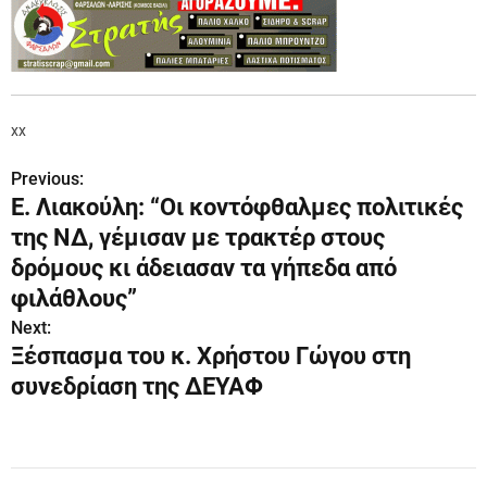
xx
Previous:
Π
Ε. Λιακούλη: “Οι κοντόφθαλμες πολιτικές
λ
της ΝΔ, γέμισαν με τρακτέρ στους
ο
δρόμους κι άδειασαν τα γήπεδα από
φιλάθλους”
ή
Next:
γ
Ξέσπασμα του κ. Χρήστου Γώγου στη
συνεδρίαση της ΔΕΥΑΦ
η
σ
η