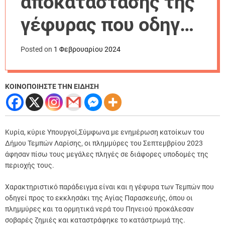
αποκατάστασης της
r
m
γέφυρας που οδηγεί
o
d
προς το εκκλησάκι
e
Posted on
1 Φεβρουαρίου 2024
της Αγίας
Παρασκευής στα
ΚΟΙΝΟΠΟΙΗΣΤΕ ΤΗΝ ΕΙΔΗΣΗ
Τέμπη”
Κυρία, κύριε Υπουργοί,
Σύμφωνα με ενημέρωση κατοίκων του
Δήμου Τεμπών Λαρίσης, οι πλημμύρες του Σεπτεμβρίου 2023
άφησαν πίσω τους μεγάλες πληγές σε διάφορες υποδομές της
περιοχής τους.
Χαρακτηριστικό παράδειγμα είναι και η γέφυρα των Τεμπών που
οδηγεί προς το εκκλησάκι της Αγίας Παρασκευής, όπου οι
πλημμύρες και τα ορμητικά νερά του Πηνειού προκάλεσαν
σοβαρές ζημιές και καταστράφηκε το κατάστρωμά της.