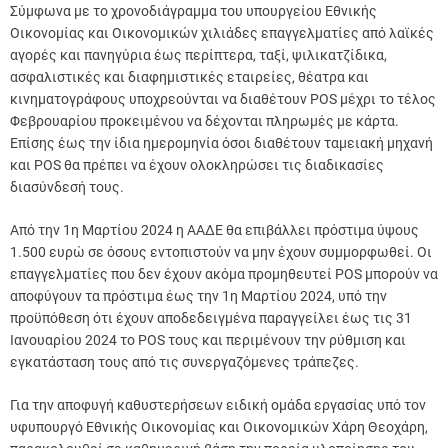
Σύμφωνα με το χρονοδιάγραμμα του υπουργείου Eθνικής
Οικονομίας και Οικονομικών χιλιάδες επαγγελματίες από λαϊκές
αγορές και πανηγύρια έως περίπτερα, ταξί, ψιλικατζίδικα,
ασφαλιστικές και διαφημιστικές εταιρείες, θέατρα και
κινηματογράφους υποχρεούνται να διαθέτουν POS μέχρι το τέλος
Φεβρουαρίου προκειμένου να δέχονται πληρωμές με κάρτα.
Επίσης έως την ίδια ημερομηνία όσοι διαθέτουν ταμειακή μηχανή
και POS θα πρέπει να έχουν ολοκληρώσει τις διαδικασίες
διασύνδεσή τους.
Από την 1η Μαρτίου 2024 η ΑΑΔΕ θα επιβάλλει πρόστιμα ύψους
1.500 ευρώ σε όσους εντοπιστούν να μην έχουν συμμορφωθεί. Οι
επαγγελματίες που δεν έχουν ακόμα προμηθευτεί POS μπορούν να
αποφύγουν τα πρόστιμα έως την 1η Μαρτίου 2024, υπό την
προϋπόθεση ότι έχουν αποδεδειγμένα παραγγείλει έως τις 31
Ιανουαρίου 2024 το POS τους και περιμένουν την ρύθμιση και
εγκατάσταση τους από τις συνεργαζόμενες τράπεζες.
Για την αποφυγή καθυστερήσεων ειδική ομάδα εργασίας υπό τον
υφυπουργό Εθνικής Οικονομίας και Οικονομικών Χάρη Θεοχάρη,