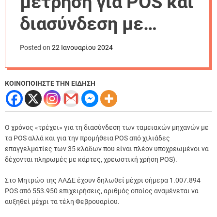
μέτρηση για POS και
r
m
διασύνδεση με
o
d
ταμειακές μηχανές
e
Posted on
22 Ιανουαρίου 2024
ΚΟΙΝΟΠΟΙΗΣΤΕ ΤΗΝ ΕΙΔΗΣΗ
Ο χρόνος «τρέχει» για τη διασύνδεση των ταμειακών μηχανών με
τα POS αλλά και για την προμήθεια POS από χιλιάδες
επαγγελματίες των 35 κλάδων που είναι πλέον υποχρεωμένοι να
δέχονται πληρωμές με κάρτες, χρεωστική χρήση POS).
Στο Μητρώο της ΑΑΔΕ έχουν δηλωθεί μέχρι σήμερα 1.007.894
POS από 553.950 επιχειρήσεις, αριθμός οποίος αναμένεται να
αυξηθεί μέχρι τα τέλη Φεβρουαρίου.