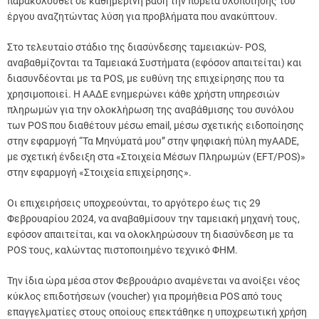
παρακολουθεί σε καθημερινή βάση την πορεία υλοποίησης του
έργου αναζητώντας λύση για προβλήματα που ανακύπτουν.
Στο τελευταίο στάδιο της διασύνδεσης ταμειακών- POS,
αναβαθμίζονται τα Ταμειακά Συστήματα (εφόσον απαιτείται) και
διασυνδέονται με τα POS, με ευθύνη της επιχείρησης που τα
χρησιμοποιεί. Η ΑΑΔΕ ενημερώνει κάθε χρήστη υπηρεσιών
πληρωμών για την ολοκλήρωση της αναβάθμισης του συνόλου
των POS που διαθέτουν μέσω email, μέσω σχετικής ειδοποίησης
στην εφαρμογή “Τα Μηνύματά μου” στην ψηφιακή πύλη myAADE,
με σχετική ένδειξη στα «Στοιχεία Μέσων Πληρωμών (EFT/POS)»
στην εφαρμογή «Στοιχεία επιχείρησης».
Οι επιχειρήσεις υποχρεούνται, το αργότερο έως τις 29
Φεβρουαρίου 2024, να αναβαθμίσουν την ταμειακή μηχανή τους,
εφόσον απαιτείται, και να ολοκληρώσουν τη διασύνδεση με τα
POS τους, καλώντας πιστοποιημένο τεχνικό ΦΗΜ.
Την ίδια ώρα μέσα στον Φεβρουάριο αναμένεται να ανοίξει νέος
κύκλος επιδοτήσεων (voucher) για προμήθεια POS από τους
επαγγελματίες στους οποίους επεκτάθηκε η υποχρεωτική χρήση