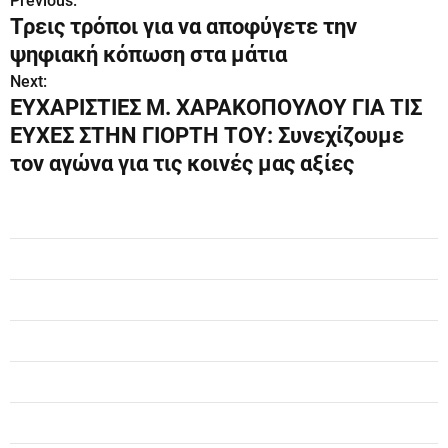
Previous:
Π
Τρεις τρόποι για να αποφύγετε την
λ
ψηφιακή κόπωση στα μάτια
ο
Next:
ΕΥΧΑΡΙΣΤΙΕΣ Μ. ΧΑΡΑΚΟΠΟΥΛΟΥ ΓΙΑ ΤΙΣ
ή
ΕΥΧΕΣ ΣΤΗΝ ΓΙΟΡΤΗ ΤΟΥ: Συνεχίζουμε
γ
τον αγώνα για τις κοινές μας αξίες
η
σ
η
ά
ρ
θ
ρ