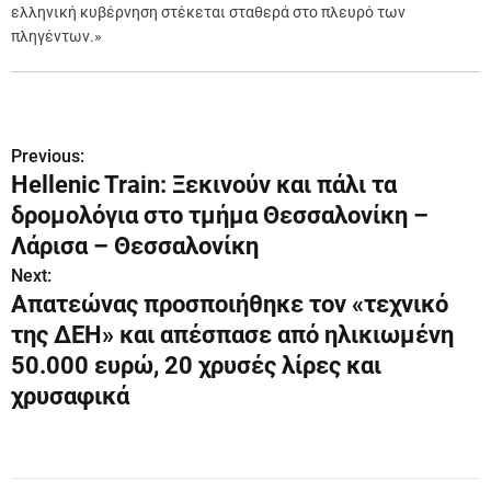
ελληνική κυβέρνηση στέκεται σταθερά στο πλευρό των
πληγέντων.»
Previous:
Π
Hellenic Train: Ξεκινούν και πάλι τα
λ
δρομολόγια στο τμήμα Θεσσαλονίκη –
ο
Λάρισα – Θεσσαλονίκη
Next:
ή
Απατεώνας προσποιήθηκε τον «τεχνικό
γ
της ΔΕΗ» και απέσπασε από ηλικιωμένη
50.000 ευρώ, 20 χρυσές λίρες και
η
χρυσαφικά
σ
η