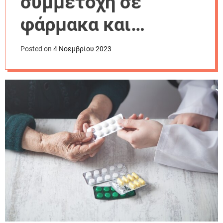
συμμετοχή σε
r
m
φάρμακα και
o
d
διαγνωστικές
e
Posted on
4 Νοεμβρίου 2023
εξετάσεις οι
πληγέντες της
Θεσσαλίας