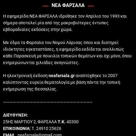
ΝΕΑ ΦΑΡΣΑΛΑ
Η εφημερίδα ΝΕΑ ΦΑΡΣΑΛΑ ιδρύθηκε τον Απρίλιο του 1993 και
σήμερα αποτελεί μία από της μακροβιότερες έντυπες
εβδομαδιαίες εκδόσεις στην χώρα.
Με έδρα τα Φαρσαλα του Νομού Λάρισας όπου και διατηρεί
ιδιόκτητες εγκαταστάσες, η εφημερίδα εκδίδεται ανελλιπώς
κάθε Παρασκευή με ποικιλία τοπικών θεμάτων και όχι μόνο, όπου
ενημερώνωνται χιλιάδες αναγνώστες.
Η ηλεκτρονική έκδοση
neafarsala.gr
αναπτύχθηκε το 2007
καλύπτοντας ευρεία θεματολογία με βάση πάντα την τοπική
ενήμερωση της Θεσσαλίας.
——————————————————————————–
ΔΙΕΥΘΥΝΣΗ:
25ΗΣ ΜΑΡΤΙΟΥ 2, ΦΑΡΣΑΛΑ
Τ.Κ.
40300
ΕΠΙΚΟΙΝΩΝΙΑ:
Τ. 24910 25626
EMAIL
. neafarsala@gmail.com