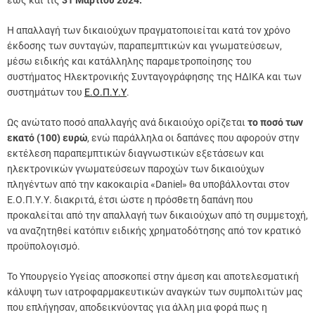
έως και τις
31 Μαρτίου 2024.
Η απαλλαγή των δικαιούχων πραγματοποιείται κατά τον χρόνο
έκδοσης των συνταγών, παραπεμπτικών και γνωματεύσεων,
μέσω ειδικής και κατάλληλης παραμετροποίησης του
συστήματος Ηλεκτρονικής Συνταγογράφησης της ΗΔΙΚΑ και των
συστημάτων του
Ε.Ο.Π.Υ.Υ
.
Ως ανώτατο ποσό απαλλαγής ανά δικαιούχο ορίζεται
το ποσό των
εκατό (100) ευρώ
, ενώ παράλληλα οι δαπάνες που αφορούν στην
εκτέλεση παραπεμπτικών διαγνωστικών εξετάσεων και
ηλεκτρονικών γνωματεύσεων παροχών των δικαιούχων
πληγέντων από την κακοκαιρία «Daniel» θα υποβάλλονται στον
Ε.Ο.Π.Υ.Υ. διακριτά, έτσι ώστε η πρόσθετη δαπάνη που
προκαλείται από την απαλλαγή των δικαιούχων από τη συμμετοχή,
να αναζητηθεί κατόπιν ειδικής χρηματοδότησης από τον κρατικό
προϋπολογισμό.
Το Υπουργείο Υγείας αποσκοπεί στην άμεση και αποτελεσματική
κάλυψη των ιατροφαρμακευτικών αναγκών των συμπολιτών μας
που επλήγησαν, αποδεικνύοντας για άλλη μια φορά πως η