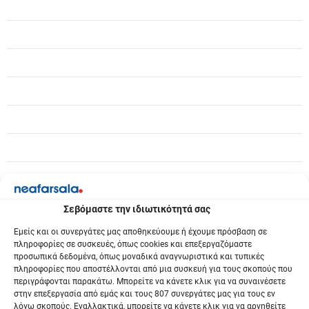
ά
ρ
θ
ρ
ω
ν
Σεβόμαστε την ιδιωτικότητά σας
Εμείς και οι συνεργάτες μας αποθηκεύουμε ή έχουμε πρόσβαση σε
πληροφορίες σε συσκευές, όπως cookies και επεξεργαζόμαστε
προσωπικά δεδομένα, όπως μοναδικά αναγνωριστικά και τυπικές
πληροφορίες που αποστέλλονται από μια συσκευή για τους σκοπούς που
περιγράφονται παρακάτω. Μπορείτε να κάνετε κλικ για να συναινέσετε
στην επεξεργασία από εμάς και τους 807 συνεργάτες μας για τους εν
λόγω σκοπούς. Εναλλακτικά, μπορείτε να κάνετε κλικ για να αρνηθείτε