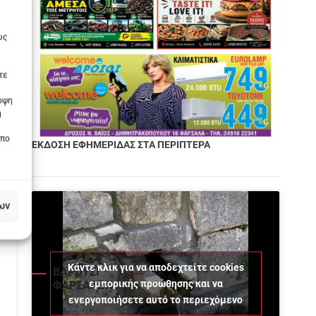
υς
τε
πόψη
η
οπο
ΕΚΔΟΣΗ ΕΦΗΜΕΡΙΔΑΣ ΣΤΑ ΠΕΡΙΠΤΕΡΑ
ων
Κάντε κλικ για να αποδεχτείτε cookies
ΒΑΡΟΥΣΙ
εμπορικής προώθησης και να
ΦΑΡΣΑΛΩΝ
ενεργοποιήσετε αυτό το περιεχόμενο