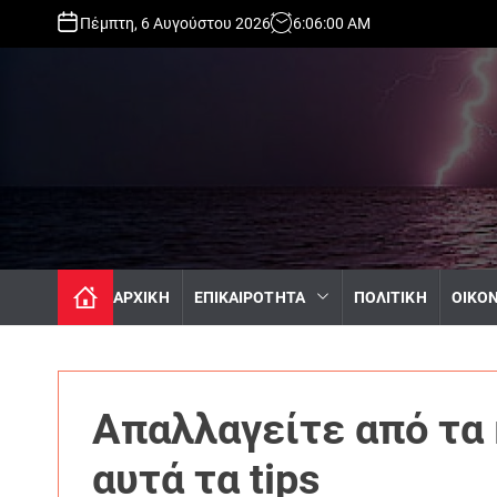
S
Πέμπτη, 6 Αυγούστου 2026
6
:
06
:
01
AM
k
i
p
t
o
c
o
n
t
e
n
ΑΡΧΙΚΗ
ΕΠΙΚΑΙΡΟΤΗΤΑ
ΠΟΛΙΤΙΚΗ
ΟΙΚΟ
t
Απαλλαγείτε από τα
αυτά τα tips