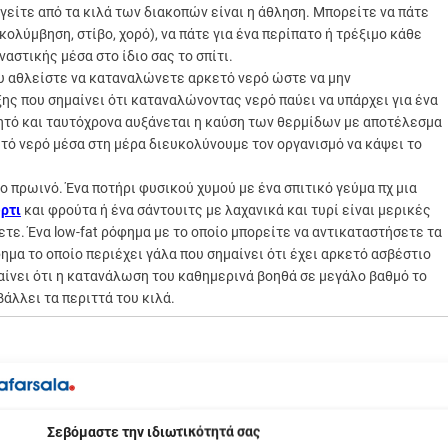
γείτε από τα κιλά των διακοπών είναι η άθληση. Μπορείτε να πάτε
κολύμβηση, στίβο, χορό), να πάτε για ένα περίπατο ή τρέξιμο κάθε
αστικής μέσα στο ίδιο σας το σπίτι.
ου αθλείστε να καταναλώνετε αρκετό νερό ώστε να μην
ης που σημαίνει ότι καταναλώνοντας νερό παύει να υπάρχει για ένα
γητό και ταυτόχρονα αυξάνεται η καύση των θερμίδων με αποτέλεσμα
τό νερό μέσα στη μέρα διευκολύνουμε τον οργανισμό να κάψει το
ο πρωινό. Ένα ποτήρι φυσικού χυμού με ένα σπιτικό γεύμα πχ μια
ρτι
και φρούτα ή ένα σάντουιτς με λαχανικά και τυρί είναι μερικές
τε. Ένα low-fat ρόφημα με το οποίο μπορείτε να αντικαταστήσετε τα
φημα το οποίο περιέχει γάλα που σημαίνει ότι έχει αρκετό ασβέστιο
μαίνει ότι η κατανάλωση του καθημερινά βοηθά σε μεγάλο βαθμό το
άλλει τα περιττά του κιλά.
να
Next:
Ανανεώστε το γραφείο σας εύκολα &
οικονομικά
βόμαστε την ιδιωτικότητά σας