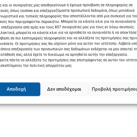
ς και οι συνεργάτες μας αποθηκεύουμε ή έχουμε πρόσβαση σε πληροφορίες σε
ευές, όπως cookies και επεξεργαζόμαστε προσωπικά δεδομένα, όπως μοναδικά
νωριστικά και τυπικές πληροφορίες που αποστέλλονται από μια συσκευή για το
ούς που περιγράφονται παρακάτω. Μπορείτε να κάνετε κλικ για να συναινέσετε
 επεξεργασία από εμάς και τους 807 συνεργάτες μας για τους εν λόγω σκοπούς.
λακτικά, μπορείτε να κάνετε κλικ για να αρνηθείτε να συναινέστε ή να αποκτήσε
βαση σε πιο λεπτομερείς πληροφορίες και να αλλάξετε τις προτιμήσεις σας πριν
ινέσετε. Οι προτιμήσεις σας θα ισχύουν μόνο για αυτόν τον ιστότοπο. Λάβετε υ
κάποια επεξεργασία των προσωπικών σας δεδομένων ενδέχεται να μην απαιτεί τ
ατάθεσή σας, αλλά έχετε το δικαίωμα να αρνηθείτε αυτήν την επεξεργασία.
είτε πάντα να αλλάξετε τις προτιμήσεις σας επιστρέφοντας σε αυτόν τον ιστότ
ισκεπτόμενοι την πολιτική απορρήτου μας.
Αποδοχή
Δεν αποδέχομαι
Προβολή προτιμήσε