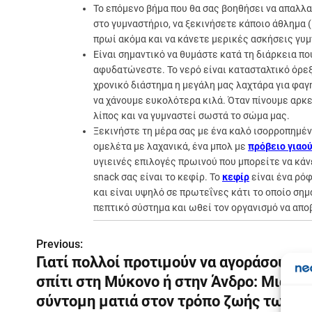
Το επόμενο βήμα που θα σας βοηθήσει να απαλλα
στο γυμναστήριο, να ξεκινήσετε κάποιο άθλημα (
πρωί ακόμα και να κάνετε μερικές ασκήσεις γυμν
Είναι σημαντικό να θυμάστε κατά τη διάρκεια π
αφυδατώνεστε. Το νερό είναι κατασταλτικό όρεξ
χρονικό διάστημα η μεγάλη μας λαχτάρα για φα
να χάνουμε ευκολότερα κιλά. Όταν πίνουμε αρκε
λίπος και να γυμναστεί σωστά το σώμα μας.
Ξεκινήστε τη μέρα σας με ένα καλό ισορροπημέν
ομελέτα με λαχανικά, ένα μπολ με
πρόβειο γιαού
υγιεινές επιλογές πρωινού που μπορείτε να κάνε
snack σας είναι το κεφίρ. Το
κεφίρ
είναι ένα ρό
και είναι υψηλό σε πρωτεΐνες κάτι το οποίο ση
πεπτικό σύστημα και ωθεί τον οργανισμό να αποβ
Previous:
Π
Γιατί πολλοί προτιμούν να αγοράσουν έ
λ
σπίτι στη Μύκονο ή στην Άνδρο: Μια
ο
σύντομη ματιά στον τρόπο ζωής των
Σε