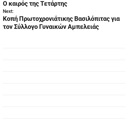
Ο καιρός της Τετάρτης
λ
Next:
Κοπή Πρωτοχρονιάτικης Βασιλόπιτας για
ο
τον Σύλλογο Γυναικών Αμπελειάς
ή
γ
η
σ
η
ά
ρ
θ
ρ