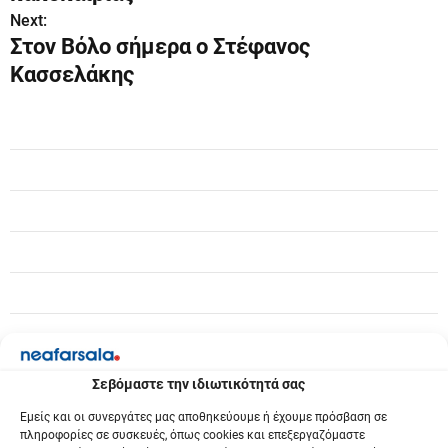
ο
Next:
Στον Βόλο σήμερα ο Στέφανος
ή
Κασσελάκης
γ
η
σ
η
ά
ρ
θ
ρ
Σεβόμαστε την ιδιωτικότητά σας
ω
Εμείς και οι συνεργάτες μας αποθηκεύουμε ή έχουμε πρόσβαση σε
ν
πληροφορίες σε συσκευές, όπως cookies και επεξεργαζόμαστε