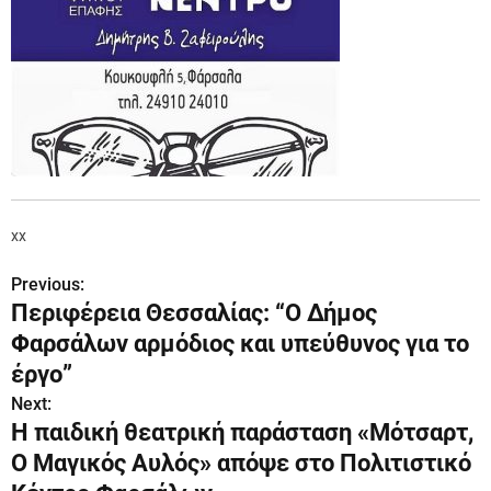
xx
Previous:
Π
Περιφέρεια Θεσσαλίας: “Ο Δήμος
λ
Φαρσάλων αρμόδιος και υπεύθυνος για το
ο
έργο”
Next:
ή
Η παιδική θεατρική παράσταση «Μότσαρτ,
γ
Ο Μαγικός Αυλός» απόψε στο Πολιτιστικό