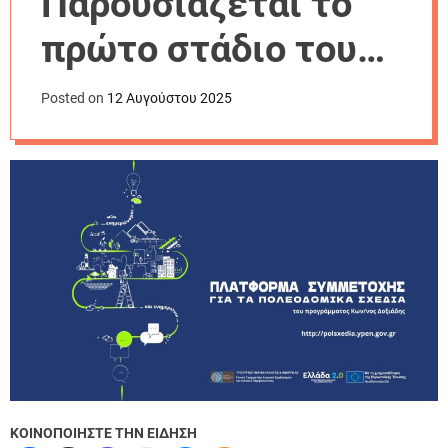
Παρουσιάζεται το
r
m
πρώτο στάδιο του
o
d
Τοπικού
e
Posted on
12 Αυγούστου 2025
Πολεοδομικού
Σχεδίου
ΚΟΙΝΟΠΟΙΗΣΤΕ ΤΗΝ ΕΙΔΗΣΗ