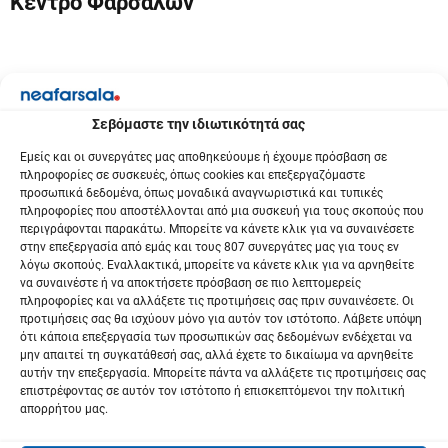
Κέντρο Φαρσάλων
η
σ
η
ά
Σεβόμαστε την ιδιωτικότητά σας
ρ
Εμείς και οι συνεργάτες μας αποθηκεύουμε ή έχουμε πρόσβαση σε
πληροφορίες σε συσκευές, όπως cookies και επεξεργαζόμαστε
θ
προσωπικά δεδομένα, όπως μοναδικά αναγνωριστικά και τυπικές
πληροφορίες που αποστέλλονται από μια συσκευή για τους σκοπούς που
ρ
περιγράφονται παρακάτω. Μπορείτε να κάνετε κλικ για να συναινέσετε
στην επεξεργασία από εμάς και τους 807 συνεργάτες μας για τους εν
λόγω σκοπούς. Εναλλακτικά, μπορείτε να κάνετε κλικ για να αρνηθείτε
ω
να συναινέστε ή να αποκτήσετε πρόσβαση σε πιο λεπτομερείς
πληροφορίες και να αλλάξετε τις προτιμήσεις σας πριν συναινέσετε. Οι
ν
προτιμήσεις σας θα ισχύουν μόνο για αυτόν τον ιστότοπο. Λάβετε υπόψη
ότι κάποια επεξεργασία των προσωπικών σας δεδομένων ενδέχεται να
μην απαιτεί τη συγκατάθεσή σας, αλλά έχετε το δικαίωμα να αρνηθείτε
αυτήν την επεξεργασία. Μπορείτε πάντα να αλλάξετε τις προτιμήσεις σας
επιστρέφοντας σε αυτόν τον ιστότοπο ή επισκεπτόμενοι την πολιτική
απορρήτου μας.