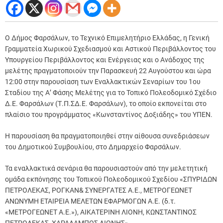
Ο Δήμος Φαρσάλων, το Τεχνικό Επιμελητήριο Ελλάδας, η Γενική
Γραμματεία Χωρικού Σχεδιασμού και Αστικού Περιβάλλοντος του
Υπουργείου Περιβάλλοντος και Ενέργειας και ο Ανάδοχος της
μελέτης πραγματοποιούν την Παρασκευή 22 Αυγούστου και ώρα
12:00 στην παρουσίαση των Εναλλακτικών Σεναρίων του 1ου
Σταδίου της Α’ Φάσης Μελέτης για το Τοπικό Πολεοδομικό Σχέδιο
Δ.Ε. Φαρσάλων (Τ.Π.ΣΔ.Ε. Φαρσάλων), το οποίο εκπονείται στο
πλαίσιο του προγράμματος «Κωνσταντίνος Δοξιάδης» του ΥΠΕΝ.
Η παρουσίαση θα πραγματοποιηθεί στην αίθουσα συνεδριάσεων
του Δημοτικού Συμβουλίου, στο Δημαρχείο Φαρσάλων.
Τα εναλλακτικά σενάρια θα παρουσιαστούν από την μελετητική
ομάδα εκπόνησης του Τοπικού Πολεοδομικού Σχεδίου «ΣΠΥΡΙΔΩΝ
ΠΕΤΡΟΛΕΚΑΣ, ΡΟΓΚΑΝ& ΣΥΝΕΡΓΑΤΕΣ Α.Ε., ΜΕΤΡΟΓΕΩΝΕΤ
ΑΝΩΝΥΜΗ ΕΤΑΙΡΕΙΑ ΜΕΛΕΤΩΝ ΕΦΑΡΜΟΓΩΝ Α.Ε. (δ.τ.
«ΜΕΤΡΟΓΕΩΝΕΤ Α.Ε.»), ΑΙΚΑΤΕΡΙΝΗ ΛΙΟΝΗ, ΚΩΝΣΤΑΝΤΙΝΟΣ
ΠΕΤΡΟΛΕΚΑΣ, ΧΑΡΑΛΑΜΠΟΣ ΛΙΟΝΗΣ».