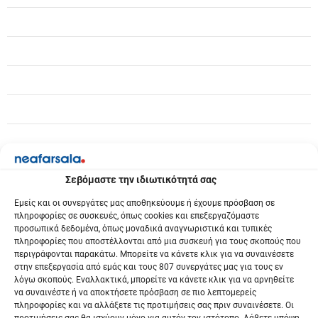
ρ
θ
ρ
ω
ν
Σεβόμαστε την ιδιωτικότητά σας
Εμείς και οι συνεργάτες μας αποθηκεύουμε ή έχουμε πρόσβαση σε
πληροφορίες σε συσκευές, όπως cookies και επεξεργαζόμαστε
προσωπικά δεδομένα, όπως μοναδικά αναγνωριστικά και τυπικές
πληροφορίες που αποστέλλονται από μια συσκευή για τους σκοπούς που
περιγράφονται παρακάτω. Μπορείτε να κάνετε κλικ για να συναινέσετε
στην επεξεργασία από εμάς και τους 807 συνεργάτες μας για τους εν
λόγω σκοπούς. Εναλλακτικά, μπορείτε να κάνετε κλικ για να αρνηθείτε
να συναινέστε ή να αποκτήσετε πρόσβαση σε πιο λεπτομερείς
πληροφορίες και να αλλάξετε τις προτιμήσεις σας πριν συναινέσετε. Οι
προτιμήσεις σας θα ισχύουν μόνο για αυτόν τον ιστότοπο. Λάβετε υπόψη