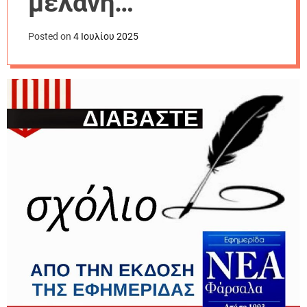
μελάνη…
r
m
o
Posted on
4 Ιουλίου 2025
d
e