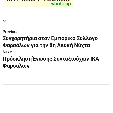
xx
Previous:
Π
Συγχαρητήρια στον Εμπορικό Σύλλογο
λ
Φαρσάλων για την 8η Λευκή Νύχτα
ο
Next:
Πρόσκληση Ένωσης Συνταξιούχων ΙΚΑ
ή
Φαρσάλων
γ
η
σ
η
ά