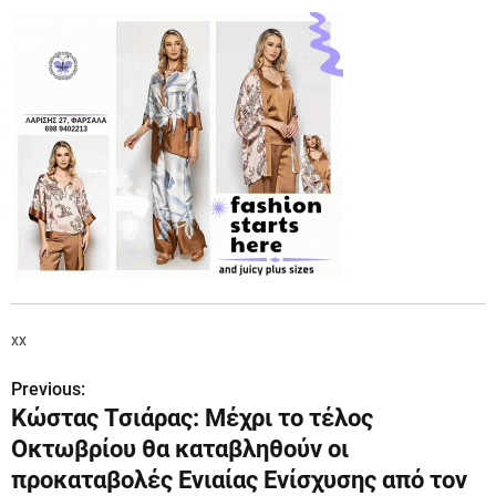
xx
Previous:
Π
Κώστας Τσιάρας: Μέχρι το τέλος
λ
Οκτωβρίου θα καταβληθούν οι
ο
προκαταβολές Ενιαίας Ενίσχυσης από τον