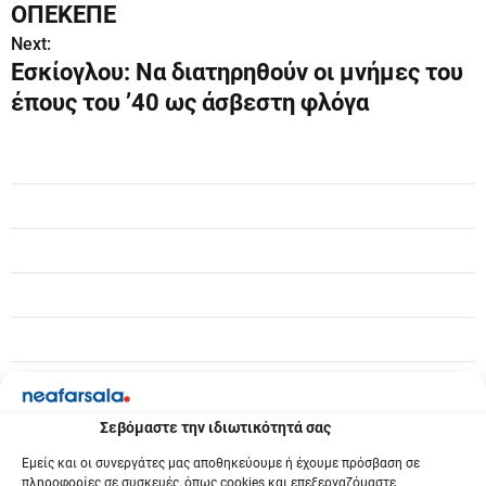
ΟΠΕΚΕΠΕ
ή
Next:
γ
Εσκίογλου: Να διατηρηθούν οι μνήμες του
έπους του ’40 ως άσβεστη φλόγα
η
σ
η
ά
ρ
θ
ρ
ω
Σεβόμαστε την ιδιωτικότητά σας
ν
Εμείς και οι συνεργάτες μας αποθηκεύουμε ή έχουμε πρόσβαση σε
πληροφορίες σε συσκευές, όπως cookies και επεξεργαζόμαστε