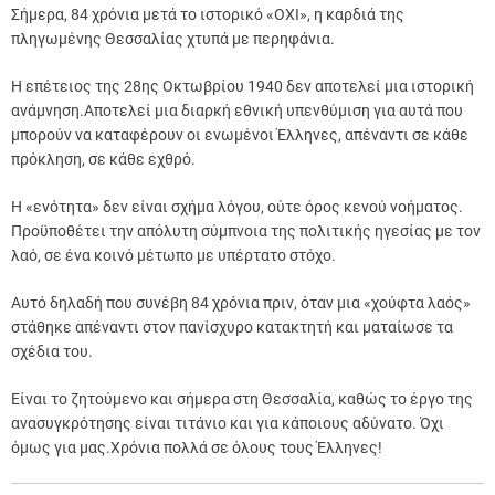
Σήμερα, 84 χρόνια μετά το ιστορικό «ΟΧΙ», η καρδιά της
πληγωμένης Θεσσαλίας χτυπά με περηφάνια.
Η επέτειος της 28ης Οκτωβρίου 1940 δεν αποτελεί μια ιστορική
ανάμνηση.Αποτελεί μια διαρκή εθνική υπενθύμιση για αυτά που
μπορούν να καταφέρουν οι ενωμένοι Έλληνες, απέναντι σε κάθε
πρόκληση, σε κάθε εχθρό.
Η «ενότητα» δεν είναι σχήμα λόγου, ούτε όρος κενού νοήματος.
Προϋποθέτει την απόλυτη σύμπνοια της πολιτικής ηγεσίας με τον
λαό, σε ένα κοινό μέτωπο με υπέρτατο στόχο.
Αυτό δηλαδή που συνέβη 84 χρόνια πριν, όταν μια «χούφτα λαός»
στάθηκε απέναντι στον πανίσχυρο κατακτητή και ματαίωσε τα
σχέδια του.
Είναι το ζητούμενο και σήμερα στη Θεσσαλία, καθώς το έργο της
ανασυγκρότησης είναι τιτάνιο και για κάποιους αδύνατο. Όχι
όμως για μας.Χρόνια πολλά σε όλους τους Έλληνες!