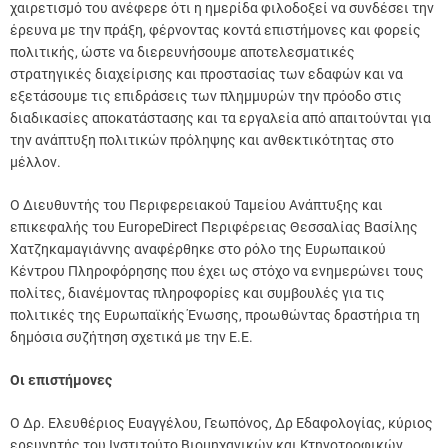
χαιρετισμό του ανέφερε ότι η ημερίδα φιλοδοξεί να συνδέσει την
έρευνα με την πράξη, φέρνοντας κοντά επιστήμονες και φορείς
πολιτικής, ώστε να διερευνήσουμε αποτελεσματικές
στρατηγικές διαχείρισης και προστασίας των εδαφών και να
εξετάσουμε τις επιδράσεις των πλημμυρών την πρόοδο στις
διαδικασίες αποκατάστασης και τα εργαλεία από απαιτούνται για
την ανάπτυξη πολιτικών πρόληψης και ανθεκτικότητας στο
μέλλον.
Ο Διευθυντής του Περιφερειακού Ταμείου Ανάπτυξης και
επικεφαλής του EuropeDirect Περιφέρειας Θεσσαλίας Βασίλης
Χατζηκαμαγιάννης αναφέρθηκε στο ρόλο της Ευρωπαικού
Κέντρου Πληροφόρησης που έχει ως στόχο να ενημερώνει τους
πολίτες, διανέμοντας πληροφορίες και συμβουλές για τις
πολιτικές της Ευρωπαϊκής Ένωσης, προωθώντας δραστήρια τη
δημόσια συζήτηση σχετικά με την Ε.Ε.
Οι επιστήμονες
Ο Δρ. Ελευθέριος Ευαγγέλου, Γεωπόνος, Δρ Εδαφολογίας, κύριος
ερευνητής του Ινστιτούτο Βιομηχανικών και Κτηνοτροφικών