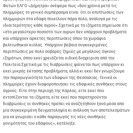
Φυτών ΕΛΓΟ «Δήμητρα» ανέφερε πως «δύο χρόνια μετά τις
πλημμύρες το γενικό συμπέρασμα είναι ότι οι επιπτώσεις των
πλημμυρών στα εδάφη ποικίλουν πάρα πολύ, ανάλογα με τις
ιδιαιτερότητες κάθε αγρού».Σχετικά με τα ιζήματα σημείωσε ότι
«στο μεγαλύτερο ποσοστό των αγρών δεν υπάρχουν προβλήματα
και υπάρχουν αρκετές περιπτώσεις όπου τα χωράφια
βελτιώθηκαν κιόλας. Υπάρχουν βέβαια συγκεκριμένες
περιπτώσεις με πολύ σοβαρές ζημιές με μεγάλους όγκους
ιζημάτων, όπου εκεί χρειάζεται ειδική διαχείριση από την
Πολιτεία Σχετικά με τις διαβρώσεις φαίνεται πως υπάρχουν κι
εκεί μικρής έκτασης προβλήματα, αλλά κι εκεί δεν γνωρίζουμε
την παραγωγικότητα των εδαφών της Θεσσαλίας. Γενικά οι
πλημμύρες έχουν διαφοροποιήσει τις εδαφικές συνθήκες στους
αγρούς. Είτε στην περιοχή της Κάρλας, είτε εκεί που
εντοπίζονται τα ιζήματα, είτε εκεί που παρατηρούνται
διαβρώσεις οι συνθήκες πρέπει να αναζητηθούν ξανά μέσα από
μία συγκεκριμένη δειγματοληψία κι ανάλυση των αποτελεσμάτων
για να γνωρίσει ο κάθε παραγωγός τις νέες συνθήκες
γονιμότητας του εδάφους», κατέληξε.