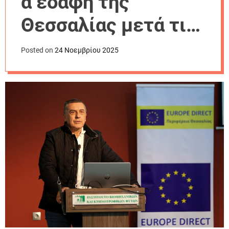
α εδάφη της
r
m
Θεσσαλίας μετά τις
o
d
πλημμύρες του
e
Posted on
24 Νοεμβρίου 2025
Daniel