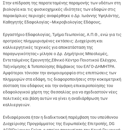
Στην επίδραση της παρατεταμένης παραμονής των υδάτων στη
βιολογία και τις φυσικοχημικές ιδιότητες των εδαφών στις
παρακάρλιες περιοχές αναφέρθηκε ο Δρ. Ιωάννης Υψηλάντης,
Καθηγητής Εδαφολογίας–Μικροβιολογίας Εδάφους,
Εργαστήριο Εδαφολογίας, Τμήμα Γεωπονίας, Α.Π.Θ., ενώ για τις
αροτραίες πλημμυρισμένες εκτάσεις: Διαχείριση και
καλλιεργητικές τεχνικές για αποκατάσταση της
παραγωγικότητας» μίλησε ο Δρ. Δημήτριος Μπεσλεμές,
Εντεταλμένος Ερευνητής,Εθνικό Κέντρο Ποιοτικού Ελέγχου,
Ταξινόμησης & Τυποποίησης Βάμβακος του ΕΛΓΟ-ΔΗΜΗΤΡΑ.
Αμφότεροι τόνισαν την ανομοιομορφία στις επιπτώσεις των
πλημμυρών στα εδάφη, τις διαφοροποιήσεις στην κοκομετρική
σύσταση του εδάφους και την ανάγκη επικαιροποίησης του
εδαφολογικού χάρτη της Θεσσαλίας για να σχεδιαστούν νέες
πολιτικές και βάση αυτών να γίνει η αναδιάρθρωση των
καλλιεργειών.
Ενδιαφέρουσα ήταν η διαδικτυακή παρέμβαση του υπεύθυνου
Διαχείρισης Προγράμματος της Ευρωπαϊκής Επιτροπής, DG