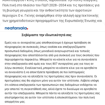
AGRIΓεώργιου Γκίνη, ο οποίος παρουσίασε την Κοινή Γεωργική
Πολιτική στο πλαίσιο του ΠΔΠ 2028–2034 και τις προτάσεις για
τη βιώσιμη γεωργία και την ανθεκτικότητα των αγροτικών
περιοχών.Ο κ. Γκίνης αναφέρθηκε στην αλλαγή αρχιτεκτονικής
των χρηματοδοτικών προγραμμάτων της Ευρωπαϊκής Ένωσης και
στα μη οριοθετημένα προγράμματα, τα οποία θα δίνουν την
ευελιξία στο κάθε κράτος-μέλος να χρησιμοποιήσει εθνικούς
Σεβόμαστε την ιδιωτικότητά σας
πόρους, ενισχύοντας μία συγκεκριμένη αγροτική πολιτική. Τόνισε
επίσης τη βούληση των Βρυξελλών να έχουν λόγο οι Περιφέρειες
Εμείς και οι συνεργάτες μας αποθηκεύουμε ή έχουμε πρόσβαση σε
στον τρόπο διαχείρισης και κατανομής των κοινοτικών
πληροφορίες σε συσκευές, όπως cookies και επεξεργαζόμαστε
προσωπικά δεδομένα, όπως μοναδικά αναγνωριστικά και τυπικές
κονδυλίων.
πληροφορίες που αποστέλλονται από μια συσκευή για τους σκοπούς που
περιγράφονται παρακάτω. Μπορείτε να κάνετε κλικ για να συναινέσετε
Στην εκδήλωση,που συντόνιζε ο δημοσιογράφος Γιώργος
στην επεξεργασία από εμάς και τους 807 συνεργάτες μας για τους εν
Ρούστας,παρέστησαν οι ΑντιπεριφερειάρχεςΔημ. Τσέτσιλας, Βας.
λόγω σκοπούς. Εναλλακτικά, μπορείτε να κάνετε κλικ για να αρνηθείτε
Σίμος, Φ. Λαμπρινίδης, οι αντιδήμαρχοι Λαρισαίων Κ. Βλαχούλης,
να συναινέστε ή να αποκτήσετε πρόσβαση σε πιο λεπτομερείς
πληροφορίες και να αλλάξετε τις προτιμήσεις σας πριν συναινέσετε. Οι
Κ. Καλαμπαλίκης, ο γραμματέας του Επιμελητηρίου Ν.
προτιμήσεις σας θα ισχύουν μόνο για αυτόν τον ιστότοπο. Λάβετε υπόψη
Καγκελάρης, ο περιφερειακός σύμβουλος, πρόεδρος ΠΟΣΓ
ότι κάποια επεξεργασία των προσωπικών σας δεδομένων ενδέχεται να
Δημήτρης Σοφολόγης, ο πρόεδρος του τμήματος Γεωπονίας –
μην απαιτεί τη συγκατάθεσή σας, αλλά έχετε το δικαίωμα να αρνηθείτε
Αγροτεχνολογίαςτου ΠΘ Αλ. Παπαχατζής, συνεταιριστές, στελέχη
αυτήν την επεξεργασία. Μπορείτε πάντα να αλλάξετε τις προτιμήσεις σας
επιστρέφοντας σε αυτόν τον ιστότοπο ή επισκεπτόμενοι την πολιτική
των αρμοδίων Υπηρεσιών Περιφέρειας-ΕΛΓΟ, αγρότες, κ.α.
απορρήτου μας.