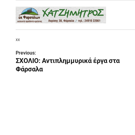
xx
Previous:
Π
ΣΧΟΛΙΟ: Αντιπλημμυρικά έργα στα
λ
Φάρσαλα
ο
ή
γ
η
σ
η