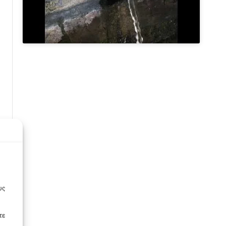
υς
τε