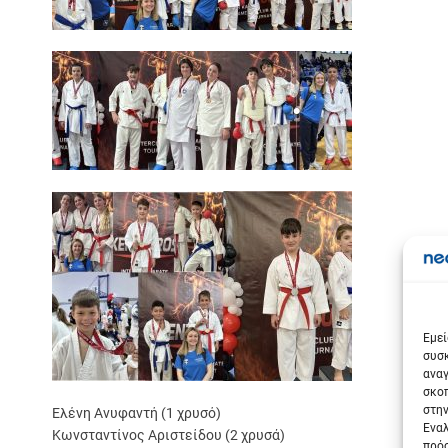
Σε
Εμεί
συσκ
αναγ
σκοπ
στην
Ελένη Ανυφαντή (1 χρυσό)
Εναλ
Κωνσταντίνος Αριστείδου (2 χρυσά)
πρόσ