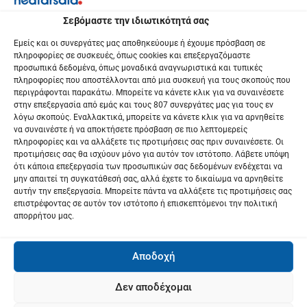
ά
Σεβόμαστε την ιδιωτικότητά σας
ρ
Εμείς και οι συνεργάτες μας αποθηκεύουμε ή έχουμε πρόσβαση σε
πληροφορίες σε συσκευές, όπως cookies και επεξεργαζόμαστε
θ
προσωπικά δεδομένα, όπως μοναδικά αναγνωριστικά και τυπικές
πληροφορίες που αποστέλλονται από μια συσκευή για τους σκοπούς που
ρ
περιγράφονται παρακάτω. Μπορείτε να κάνετε κλικ για να συναινέσετε
στην επεξεργασία από εμάς και τους 807 συνεργάτες μας για τους εν
ω
λόγω σκοπούς. Εναλλακτικά, μπορείτε να κάνετε κλικ για να αρνηθείτε
να συναινέστε ή να αποκτήσετε πρόσβαση σε πιο λεπτομερείς
ν
πληροφορίες και να αλλάξετε τις προτιμήσεις σας πριν συναινέσετε. Οι
προτιμήσεις σας θα ισχύουν μόνο για αυτόν τον ιστότοπο. Λάβετε υπόψη
ότι κάποια επεξεργασία των προσωπικών σας δεδομένων ενδέχεται να
μην απαιτεί τη συγκατάθεσή σας, αλλά έχετε το δικαίωμα να αρνηθείτε
αυτήν την επεξεργασία. Μπορείτε πάντα να αλλάξετε τις προτιμήσεις σας
επιστρέφοντας σε αυτόν τον ιστότοπο ή επισκεπτόμενοι την πολιτική
απορρήτου μας.
Αποδοχή
Δεν αποδέχομαι