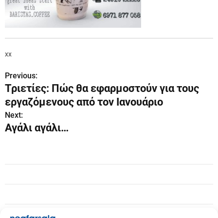
xx
Previous:
Π
Τριετίες: Πώς θα εφαρμοστούν για τους
λ
εργαζόμενους από τον Ιανουάριο
ο
Next:
Αγάλι αγάλι…
ή
γ
η
σ
η