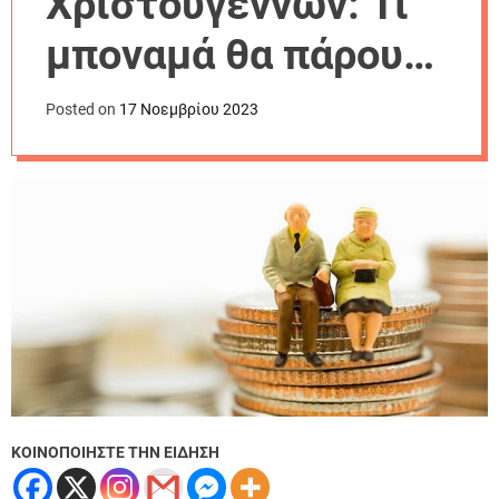
Χριστουγέννων: Τι
r
m
μποναμά θα πάρουν
o
d
οι συνταξιούχοι
e
Posted on
17 Νοεμβρίου 2023
ΚΟΙΝΟΠΟΙΗΣΤΕ ΤΗΝ ΕΙΔΗΣΗ