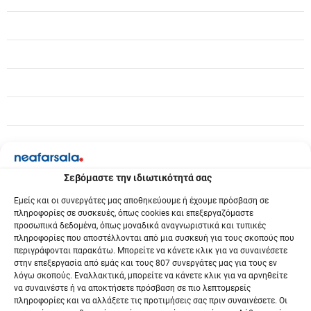
ρ
θ
ρ
ω
ν
Σεβόμαστε την ιδιωτικότητά σας
Εμείς και οι συνεργάτες μας αποθηκεύουμε ή έχουμε πρόσβαση σε
πληροφορίες σε συσκευές, όπως cookies και επεξεργαζόμαστε
προσωπικά δεδομένα, όπως μοναδικά αναγνωριστικά και τυπικές
πληροφορίες που αποστέλλονται από μια συσκευή για τους σκοπούς που
περιγράφονται παρακάτω. Μπορείτε να κάνετε κλικ για να συναινέσετε
στην επεξεργασία από εμάς και τους 807 συνεργάτες μας για τους εν
λόγω σκοπούς. Εναλλακτικά, μπορείτε να κάνετε κλικ για να αρνηθείτε
να συναινέστε ή να αποκτήσετε πρόσβαση σε πιο λεπτομερείς
πληροφορίες και να αλλάξετε τις προτιμήσεις σας πριν συναινέσετε. Οι