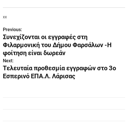
xx
Previous:
Π
Συνεχίζονται οι εγγραφές στη
λ
Φιλαρμονική του Δήμου Φαρσάλων -Η
ο
φοίτηση είναι δωρεάν
Next:
ή
Τελευταία προθεσμία εγγραφών στο 3ο
γ
Εσπερινό ΕΠΑ.Λ. Λάρισας
η
σ
η
ά