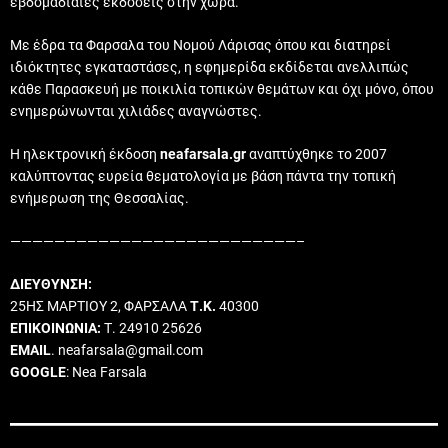
εβδομαδιαίες εκδόσεις στην χώρα.
Με έδρα τα Φαρσαλα του Νομού Λάρισας όπου και διατηρεί
ιδιόκτητες εγκαταστάσες, η εφημερίδα εκδίδεται ανελλιπώς
κάθε Παρασκευή με ποικιλία τοπικών θεμάτων και όχι μόνο, όπου
ενημερώνωνται χιλιάδες αναγνώστες.
Η ηλεκτρονική έκδοση
neafarsala.gr
αναπτύχθηκε το 2007
καλύπτοντας ευρεία θεματολογία με βάση πάντα την τοπική
ενήμερωση της Θεσσαλίας.
——————————————————————————–
ΔΙΕΥΘΥΝΣΗ:
25ΗΣ ΜΑΡΤΙΟΥ 2, ΦΑΡΣΑΛΑ
Τ.Κ.
40300
ΕΠΙΚΟΙΝΩΝΙΑ:
Τ. 24910 25626
EMAIL
. neafarsala@gmail.com
GOOGLE
: Nea Farsala