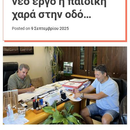
νέο έργο η παιδική
r
m
χαρά στην οδό
o
d
Καναδά στα
e
Posted on
9 Σεπτεμβρίου 2025
Φάρσαλα