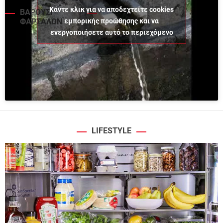
Κάντε κλικ για να αποδεχτείτε cookies
ΒΑΡΟΥΣΙ
εμπορικής προώθησης και να
ΦΑΡΣΑΛΩΝ
ενεργοποιήσετε αυτό το περιεχόμενο
LIFESTYLE