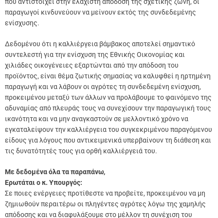
που αντιστοιχεί στην ελάχιστη απόδοση της σχετικής ζώνη, οι
παραγωγοί κινδυνεύουν να μείνουν εκτός της συνδεδεμένης
ενίσχυσης.
Δεδομένου ότι η καλλιέργεια βάμβακος αποτελεί σημαντικό
συντελεστή για την ενίσχυση της Εθνικής Οικονομίας και
χιλιάδες οικογένειες εξαρτώνται από την απόδοση του
προϊόντος, είναι θέμα ζωτικής σημασίας να καλυφθεί η ηρτημένη
παραγωγή και να λάβουν οι αγρότες τη συνδεδεμένη ενίσχυση,
προκειμένου μεταξύ των άλλων να προλάβουμε το φαινόμενο της
αδυναμίας από πλευράς τους να συνεχίσουν την παραγωγική τους
ικανότητα και να μην αναγκαστούν σε μελλοντικό χρόνο να
εγκαταλείψουν την καλλιέργεια του συγκεκριμένου παραγόμενου
είδους για λόγους που αντικειμενικά υπερβαίνουν τη διάθεση και
τις δυνατότητές τους για ορθή καλλιέργειά του.
Με δεδομένα όλα τα παραπάνω,
Ερωτάται ο κ. Υπουργός:
Σε ποιες ενέργειες προτίθεστε να προβείτε, προκειμένου να μη
ζημιωθούν περαιτέρω οι πληγέντες αγρότες λόγω της χαμηλής
απόδοσης και να διαφυλάξουμε στο μέλλον τη συνέχιση του