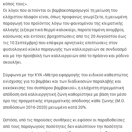
κόπος τους».
Οι λόγοι που αιτούνται οι βαμβακοπαραγωγοί τη μείωση του
ελάχιστου πλαφόν είναι, όπως προφανώς γνωρίζετε, η μειωμένη
παραγωγή του προϊόντος λόγω του φαινομένου της κλιματικής
αλλαγής (εξαιρετικά θερμό καλοκαίρι, παρατεταμένη ανομβρία,
καύσωνας και έντονες βροχοπτώσεις από τις 20 Αυγούστου έως
τις 10 Σεπτέμβρη) που επέφερε αρνητικές επιπτώσεις στον
φυσιολογικό κύκλο παραγωγής των καλλιεργειών σε συνδυασμό
και με την προσβολή των καλλιεργειών από το πράσινο και ρόδινο
σκουλήκι.
Σύμφωνα με την ΚΥΑ «Μέτρα εφαρμογής του ειδικού καθεστώτος
ενίσχυσης για το βαμβάκι και των διαδικασιών παραλαβής και
εκκόκκισης του συσπόρου βαμβακιού», η ελάχιστη στρεμματική
απόδοση ανά καλλιεργητική ζώνη καθορίστηκε με βάση τον μέσο
όρο της πραγματικής στρεμματικής απόδοσης κάθε ζώνης (Μ.Ο.
αποδόσεων 2016-2020) μειωμένο κατά 20%.
Ωστόσο, υπό τις παρούσες συνθήκες κι εφόσον οι παραδοθείσες
από τους παραγωγούς ποσότητες δεν καλύπτουν την ποσότητα