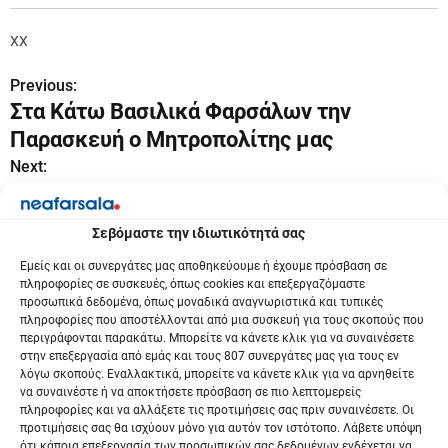
XX
Previous:
Π
Στα Κάτω Βασιλικά Φαρσάλων την
λ
Παρασκευή ο Μητροπολίτης μας
ο
Next:
Κλέαρχος Μαρουσάκης: Ο καιρός
ή
επιφυλάσσει ευχάριστες εκπλήξεις
Σεβόμαστε την ιδιωτικότητά σας
γ
Εμείς και οι συνεργάτες μας αποθηκεύουμε ή έχουμε πρόσβαση σε
η
πληροφορίες σε συσκευές, όπως cookies και επεξεργαζόμαστε
προσωπικά δεδομένα, όπως μοναδικά αναγνωριστικά και τυπικές
σ
πληροφορίες που αποστέλλονται από μια συσκευή για τους σκοπούς που
περιγράφονται παρακάτω. Μπορείτε να κάνετε κλικ για να συναινέσετε
η
στην επεξεργασία από εμάς και τους 807 συνεργάτες μας για τους εν
λόγω σκοπούς. Εναλλακτικά, μπορείτε να κάνετε κλικ για να αρνηθείτε
ά
να συναινέστε ή να αποκτήσετε πρόσβαση σε πιο λεπτομερείς
πληροφορίες και να αλλάξετε τις προτιμήσεις σας πριν συναινέσετε. Οι
ρ
προτιμήσεις σας θα ισχύουν μόνο για αυτόν τον ιστότοπο. Λάβετε υπόψη
ότι κάποια επεξεργασία των προσωπικών σας δεδομένων ενδέχεται να