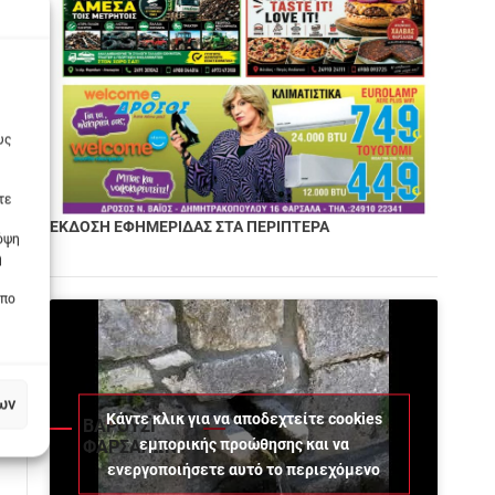
υς
τε
ΕΚΔΟΣΗ ΕΦΗΜΕΡΙΔΑΣ ΣΤΑ ΠΕΡΙΠΤΕΡΑ
πόψη
η
οπο
ων
Κάντε κλικ για να αποδεχτείτε cookies
ΒΑΡΟΥΣΙ
εμπορικής προώθησης και να
ΦΑΡΣΑΛΩΝ
ενεργοποιήσετε αυτό το περιεχόμενο