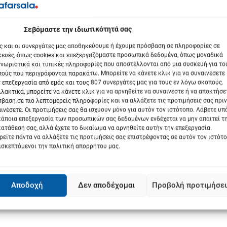
βόμαστε την ιδιωτικότητά σας
χυρό μήνυμα στήριξης και συνεργασίας.
ς και οι συνεργάτες μας αποθηκεύουμε ή έχουμε πρόσβαση σε πληροφορίες σε
ευές, όπως cookies και επεξεργαζόμαστε προσωπικά δεδομένα, όπως μοναδικά
νωριστικά και τυπικές πληροφορίες που αποστέλλονται από μια συσκευή για το
ούς που περιγράφονται παρακάτω. Μπορείτε να κάνετε κλικ για να συναινέσετε
 επεξεργασία από εμάς και τους 807 συνεργάτες μας για τους εν λόγω σκοπούς.
λακτικά, μπορείτε να κάνετε κλικ για να αρνηθείτε να συναινέστε ή να αποκτήσε
βαση σε πιο λεπτομερείς πληροφορίες και να αλλάξετε τις προτιμήσεις σας πριν
ινέσετε. Οι προτιμήσεις σας θα ισχύουν μόνο για αυτόν τον ιστότοπο. Λάβετε υ
κάποια επεξεργασία των προσωπικών σας δεδομένων ενδέχεται να μην απαιτεί τ
ατάθεσή σας, αλλά έχετε το δικαίωμα να αρνηθείτε αυτήν την επεξεργασία.
είτε πάντα να αλλάξετε τις προτιμήσεις σας επιστρέφοντας σε αυτόν τον ιστότ
ισκεπτόμενοι την πολιτική απορρήτου μας.
Αποδοχή
Δεν αποδέχομαι
Προβολή προτιμήσε