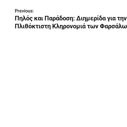
Π
Previous:
Πηλός και Παράδοση: Διημερίδα για την
λ
Πλιθόκτιστη Κληρονομιά των Φαρσάλω
ο
ή
γ
η
σ
η
ά
ρ
θ