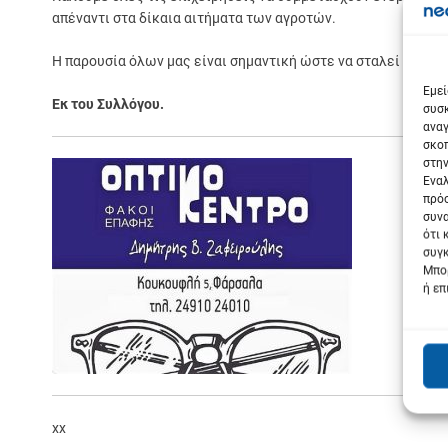
απέναντι στα δίκαια αιτήματα των αγροτών.
Σε
Η παρουσία όλων μας είναι σημαντική ώστε να σταλεί ένα ισ
Εμεί
Εκ του Συλλόγου.
συσκ
αναγ
σκοπ
στην
Εναλ
πρόσ
συνα
ότι 
συγκ
Μπορ
ή επ
xx