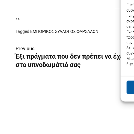
Εμεί
συσκ
αναγ
xx
σκοπ
στην
Tagged
ΕΜΠΟΡΙΚΟΣ ΣΥΛΛΟΓΟΣ ΦΑΡΣΑΛΩΝ
Εναλ
πρόσ
συνα
Π
Previous:
ότι 
συγκ
Έξι πράγματα που δεν πρέπει να έχετε
λ
Μπορ
στο υπνοδωμάτιό σας
ή επ
ο
ή
γ
η
σ
η