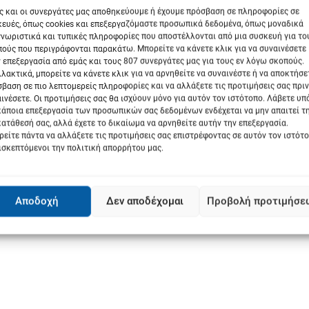
ς και οι συνεργάτες μας αποθηκεύουμε ή έχουμε πρόσβαση σε πληροφορίες σε
ευές, όπως cookies και επεξεργαζόμαστε προσωπικά δεδομένα, όπως μοναδικά
νωριστικά και τυπικές πληροφορίες που αποστέλλονται από μια συσκευή για το
ούς που περιγράφονται παρακάτω. Μπορείτε να κάνετε κλικ για να συναινέσετε
 επεξεργασία από εμάς και τους 807 συνεργάτες μας για τους εν λόγω σκοπούς.
λακτικά, μπορείτε να κάνετε κλικ για να αρνηθείτε να συναινέστε ή να αποκτήσε
βαση σε πιο λεπτομερείς πληροφορίες και να αλλάξετε τις προτιμήσεις σας πριν
ινέσετε. Οι προτιμήσεις σας θα ισχύουν μόνο για αυτόν τον ιστότοπο. Λάβετε υ
Next:
κάποια επεξεργασία των προσωπικών σας δεδομένων ενδέχεται να μην απαιτεί τ
Παράταση 1 μήνα στην προθεσμία
ατάθεσή σας, αλλά έχετε το δικαίωμα να αρνηθείτε αυτήν την επεξεργασία.
είτε πάντα να αλλάξετε τις προτιμήσεις σας επιστρέφοντας σε αυτόν τον ιστότ
εγκατάστασης των POS, μετά από
ισκεπτόμενοι την πολιτική απορρήτου μας.
παρέμβαση του Επιμελητηρίου
Αποδοχή
Δεν αποδέχομαι
Προβολή προτιμήσε