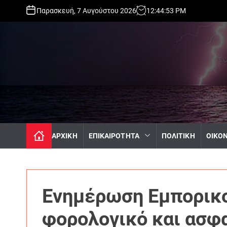
S
Παρασκευή, 7 Αυγούστου 2026
12
:
44
:
54
PM
k
i
p
t
o
c
o
n
t
e
n
ΑΡΧΙΚΗ
ΕΠΙΚΑΙΡΟΤΗΤΑ
ΠΟΛΙΤΙΚΗ
ΟΙΚΟ
t
Ενημέρωση Εμπορικο
φορολογικό και ασφ