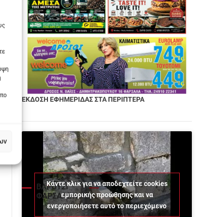
υς
τε
πόψη
η
οπο
ΕΚΔΟΣΗ ΕΦΗΜΕΡΙΔΑΣ ΣΤΑ ΠΕΡΙΠΤΕΡΑ
ων
Κάντε κλικ για να αποδεχτείτε cookies
ΒΑΡΟΥΣΙ
εμπορικής προώθησης και να
ΦΑΡΣΑΛΩΝ
ενεργοποιήσετε αυτό το περιεχόμενο