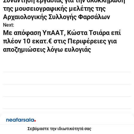
Συνάντηση εργασίας για την ολοκλήρωση
λ
της μουσειογραφικής μελέτης της
ο
Αρχαιολογικής Συλλογής Φαρσάλων
Next:
ή
Με απόφαση ΥπΑΑΤ, Κώστα Τσιάρα επί
γ
πλέον 10 εκατ.€ στις Περιφέρειες για
αποζημιώσεις λόγω ευλογιάς
η
σ
η
ά
ρ
θ
ρ
Σεβόμαστε την ιδιωτικότητά σας
ω