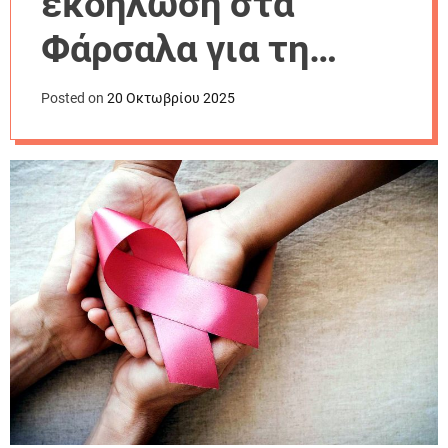
εκδήλωση στα
r
m
Φάρσαλα για τη
o
d
Παγκόσμια ημέρα
e
Posted on
20 Οκτωβρίου 2025
κατά του καρκίνου
του μαστού