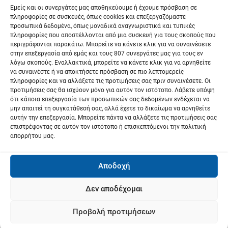
Εμείς και οι συνεργάτες μας αποθηκεύουμε ή έχουμε πρόσβαση σε
ν
πληροφορίες σε συσκευές, όπως cookies και επεξεργαζόμαστε
προσωπικά δεδομένα, όπως μοναδικά αναγνωριστικά και τυπικές
πληροφορίες που αποστέλλονται από μια συσκευή για τους σκοπούς που
περιγράφονται παρακάτω. Μπορείτε να κάνετε κλικ για να συναινέσετε
στην επεξεργασία από εμάς και τους 807 συνεργάτες μας για τους εν
λόγω σκοπούς. Εναλλακτικά, μπορείτε να κάνετε κλικ για να αρνηθείτε
να συναινέστε ή να αποκτήσετε πρόσβαση σε πιο λεπτομερείς
πληροφορίες και να αλλάξετε τις προτιμήσεις σας πριν συναινέσετε. Οι
προτιμήσεις σας θα ισχύουν μόνο για αυτόν τον ιστότοπο. Λάβετε υπόψη
ότι κάποια επεξεργασία των προσωπικών σας δεδομένων ενδέχεται να
μην απαιτεί τη συγκατάθεσή σας, αλλά έχετε το δικαίωμα να αρνηθείτε
αυτήν την επεξεργασία. Μπορείτε πάντα να αλλάξετε τις προτιμήσεις σας
επιστρέφοντας σε αυτόν τον ιστότοπο ή επισκεπτόμενοι την πολιτική
απορρήτου μας.
Αποδοχή
Δεν αποδέχομαι
Προβολή προτιμήσεων