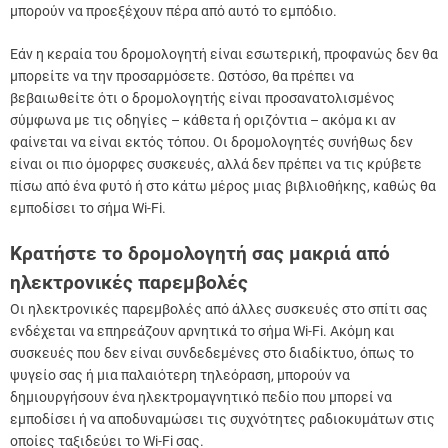
μπορούν να προεξέχουν πέρα από αυτό το εμπόδιο.
Εάν η κεραία του δρομολογητή είναι εσωτερική, προφανώς δεν θα
μπορείτε να την προσαρμόσετε. Ωστόσο, θα πρέπει να
βεβαιωθείτε ότι ο δρομολογητής είναι προσανατολισμένος
σύμφωνα με τις οδηγίες – κάθετα ή οριζόντια – ακόμα κι αν
φαίνεται να είναι εκτός τόπου. Οι δρομολογητές συνήθως δεν
είναι οι πιο όμορφες συσκευές, αλλά δεν πρέπει να τις κρύβετε
πίσω από ένα φυτό ή στο κάτω μέρος μιας βιβλιοθήκης, καθώς θα
εμποδίσει το σήμα Wi-Fi.
Κρατήστε το δρομολογητή σας μακριά από
ηλεκτρονικές παρεμβολές
Οι ηλεκτρονικές παρεμβολές από άλλες συσκευές στο σπίτι σας
ενδέχεται να επηρεάζουν αρνητικά το σήμα Wi-Fi. Ακόμη και
συσκευές που δεν είναι συνδεδεμένες στο διαδίκτυο, όπως το
ψυγείο σας ή μια παλαιότερη τηλεόραση, μπορούν να
δημιουργήσουν ένα ηλεκτρομαγνητικό πεδίο που μπορεί να
εμποδίσει ή να αποδυναμώσει τις συχνότητες ραδιοκυμάτων στις
οποίες ταξιδεύει το Wi-Fi σας.