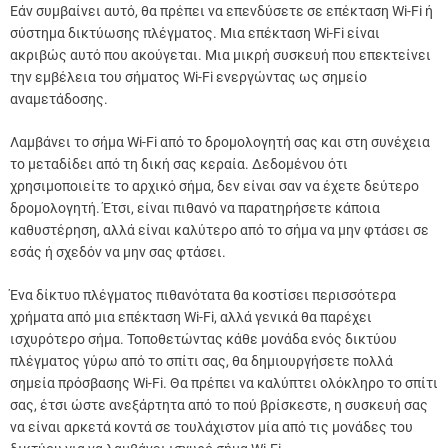
Εάν συμβαίνει αυτό, θα πρέπει να επενδύσετε σε επέκταση Wi-Fi ή
σύστημα δικτύωσης πλέγματος. Μια επέκταση Wi-Fi είναι
ακριβώς αυτό που ακούγεται. Μια μικρή συσκευή που επεκτείνει
την εμβέλεια του σήματος Wi-Fi ενεργώντας ως σημείο
αναμετάδοσης.
Λαμβάνει το σήμα Wi-Fi από το δρομολογητή σας και στη συνέχεια
το μεταδίδει από τη δική σας κεραία. Δεδομένου ότι
χρησιμοποιείτε το αρχικό σήμα, δεν είναι σαν να έχετε δεύτερο
δρομολογητή. Έτσι, είναι πιθανό να παρατηρήσετε κάποια
καθυστέρηση, αλλά είναι καλύτερο από το σήμα να μην φτάσει σε
εσάς ή σχεδόν να μην σας φτάσει.
Ένα δίκτυο πλέγματος πιθανότατα θα κοστίσει περισσότερα
χρήματα από μια επέκταση Wi-Fi, αλλά γενικά θα παρέχει
ισχυρότερο σήμα. Τοποθετώντας κάθε μονάδα ενός δικτύου
πλέγματος γύρω από το σπίτι σας, θα δημιουργήσετε πολλά
σημεία πρόσβασης Wi-Fi. Θα πρέπει να καλύπτει ολόκληρο το σπίτι
σας, έτσι ώστε ανεξάρτητα από το πού βρίσκεστε, η συσκευή σας
να είναι αρκετά κοντά σε τουλάχιστον μία από τις μονάδες του