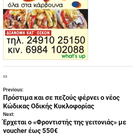
xx
Previous:
Π
Πρόστιμα και σε πεζούς φέρνει ο νέος
λ
Κώδικας Οδικής Κυκλοφορίας
ο
Next:
Έρχεται ο «Φροντιστής της γειτονιάς» με
ή
voucher έως 550€