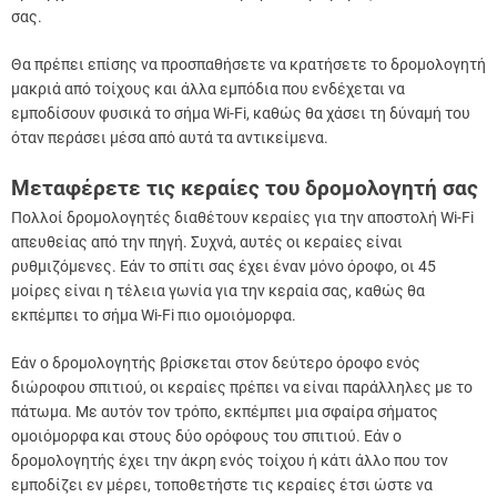
σας.
Θα πρέπει επίσης να προσπαθήσετε να κρατήσετε το δρομολογητή
μακριά από τοίχους και άλλα εμπόδια που ενδέχεται να
εμποδίσουν φυσικά το σήμα Wi-Fi, καθώς θα χάσει τη δύναμή του
όταν περάσει μέσα από αυτά τα αντικείμενα.
Μεταφέρετε τις κεραίες του δρομολογητή σας
Πολλοί δρομολογητές διαθέτουν κεραίες για την αποστολή Wi-Fi
απευθείας από την πηγή. Συχνά, αυτές οι κεραίες είναι
ρυθμιζόμενες. Εάν το σπίτι σας έχει έναν μόνο όροφο, οι 45
μοίρες είναι η τέλεια γωνία για την κεραία σας, καθώς θα
εκπέμπει το σήμα Wi-Fi πιο ομοιόμορφα.
Εάν ο δρομολογητής βρίσκεται στον δεύτερο όροφο ενός
διώροφου σπιτιού, οι κεραίες πρέπει να είναι παράλληλες με το
πάτωμα. Με αυτόν τον τρόπο, εκπέμπει μια σφαίρα σήματος
ομοιόμορφα και στους δύο ορόφους του σπιτιού. Εάν ο
δρομολογητής έχει την άκρη ενός τοίχου ή κάτι άλλο που τον
εμποδίζει εν μέρει, τοποθετήστε τις κεραίες έτσι ώστε να