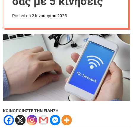
σας με 5 κινήσεις
r
m
o
Posted on
2 Ιανουαρίου 2025
d
e
ΚΟΙΝΟΠΟΙΗΣΤΕ ΤΗΝ ΕΙΔΗΣΗ