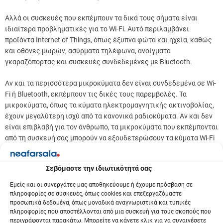
Αλλά οι συσκευές που εκπέμπουν τα δικά τους σήματα είναι
ιδιαίτερα προβληματικές για το Wi-Fi. Αυτό περιλαμβάνει
προϊόντα Internet of Things, όπως έξυπνα φώτα και ηχεία, καθώς
και οθόνες μωρών, ασύρματα τηλέφωνα, ανοίγματα
γκαραζόπορτας και συσκευές συνδεδεμένες με Bluetooth.
Αν και τα περισσότερα μικροκύματα δεν είναι συνδεδεμένα σε Wi-
Fi ή Bluetooth, εκπέμπουν τις δικές τους παρεμβολές. Τα
μικροκύματα, όπως τα κύματα ηλεκτρομαγνητικής ακτινοβολίας,
έχουν μεγαλύτερη ισχύ από τα κανονικά ραδιοκύματα. Αν και δεν
είναι επιβλαβή για τον άνθρωπο, τα μικροκύματα που εκπέμπονται
από τη συσκευή σας μπορούν να εξουδετερώσουν τα κύματα Wi-Fi
που προσπαθούν να περάσουν μεταξύ του δρομολογητή και της
συσκευής σας.
Σεβόμαστε την ιδιωτικότητά σας
Για να εξασφαλίσετε το ισχυρότερο δυνατό σήμα Wi-Fi, θα πρέπει
Εμείς και οι συνεργάτες μας αποθηκεύουμε ή έχουμε πρόσβαση σε
να διατηρείτε το δρομολογητή σας σε απόσταση 1,5 έως 2 μέτρων
πληροφορίες σε συσκευές, όπως cookies και επεξεργαζόμαστε
προσωπικά δεδομένα, όπως μοναδικά αναγνωριστικά και τυπικές
από συσκευές που ενδέχεται να προκαλέσουν ηλεκτρικές
πληροφορίες που αποστέλλονται από μια συσκευή για τους σκοπούς που
παρεμβολές και τουλάχιστον 1,5 μέτρα από το φούρνο
περιγράφονται παρακάτω. Μπορείτε να κάνετε κλικ για να συναινέσετε