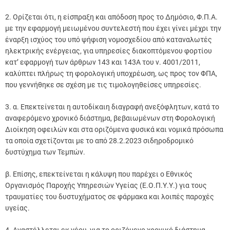
2. Ορίζεται ότι, η είσπραξη και απόδοση προς το Δημόσιο, Φ.Π.Α.
με την εφαρμογή μειωμένου συντελεστή που έχει γίνει μέχρι την
έναρξη ισχύος του υπό ψήφιση νομοσχεδίου από καταναλωτές
ηλεκτρικής ενέργειας, για υπηρεσίες διακοπτόμενου φορτίου
κατ’ εφαρμογή των άρθρων 143 και 143Α του ν. 4001/2011,
καλύπτει πλήρως τη φορολογική υποχρέωση, ως προς τον ΦΠΑ,
που γεννήθηκε σε σχέση με τις τιμολογηθείσες υπηρεσίες.
3. α. Επεκτείνεται η αυτοδίκαιη διαγραφή ανεξόφλητων, κατά το
αναφερόμενο χρονικό διάστημα, βεβαιωμένων στη Φορολογική
Διοίκηση οφειλών και στα οριζόμενα φυσικά και νομικά πρόσωπα
τα οποία σχετίζονται με το από 28.2.2023 σιδηροδρομικό
δυστύχημα των Τεμπών.
β. Επίσης, επεκτείνεται η κάλυψη που παρέχει ο Εθνικός
Οργανισμός Παροχής Υπηρεσιών Υγείας (Ε.Ο.Π.Υ.Υ.) για τους
τραυματίες του δυστυχήματος σε φάρμακα και λοιπές παροχές
υγείας.