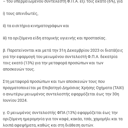
– του υπερμειωμένου συντελεστή Φ.Π.Α. έξι τοις εκατό (6%), για
i) τους απινιδωτές,
ii) τα εισιτήρια κινηματογράφων και
iii) τα οριζόμενα είδη ατομικής υγιεινής και προστασίας.
β. Παρατείνονται και μετά την 31η Δεκεμβρίου 2023 οι διατάξεις
για την εφαρμογή του μειωμένου συντελεστή Φ.Π.Α. δεκατρία
τοις εκατό (13%) για την μεταφορά προσώπων και των
αποσκευών τους.
Στη μεταφορά προσώπων και των αποσκευών τους που
πραγματοποιείται με Επιβατηγό Δημόσιας Χρήσης Οχήματα (TAXI)
ο ανωτέρω μειωμένος συντελεστής εφαρμόζεται έως την 30η
Ιουνίου 2024.
γ. Ο μειωμένος συντελεστής ΦΠΑ (13%) εφαρμόζεται έως την
οριζόμενη ημερομηνία για τον καφέ, κακάο, τσάι, χαμομήλι και τα
λοιπά αφεψήματα, καθώς και στη διάθεση αυτών.