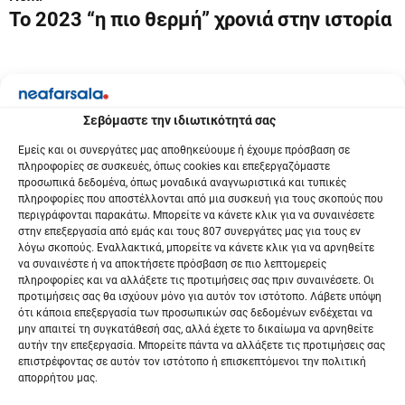
Το 2023 “η πιο θερμή” χρονιά στην ιστορία
ο
ή
γ
η
Σεβόμαστε την ιδιωτικότητά σας
Εμείς και οι συνεργάτες μας αποθηκεύουμε ή έχουμε πρόσβαση σε
σ
πληροφορίες σε συσκευές, όπως cookies και επεξεργαζόμαστε
προσωπικά δεδομένα, όπως μοναδικά αναγνωριστικά και τυπικές
η
πληροφορίες που αποστέλλονται από μια συσκευή για τους σκοπούς που
περιγράφονται παρακάτω. Μπορείτε να κάνετε κλικ για να συναινέσετε
ά
στην επεξεργασία από εμάς και τους 807 συνεργάτες μας για τους εν
λόγω σκοπούς. Εναλλακτικά, μπορείτε να κάνετε κλικ για να αρνηθείτε
ρ
να συναινέστε ή να αποκτήσετε πρόσβαση σε πιο λεπτομερείς
πληροφορίες και να αλλάξετε τις προτιμήσεις σας πριν συναινέσετε. Οι
θ
προτιμήσεις σας θα ισχύουν μόνο για αυτόν τον ιστότοπο. Λάβετε υπόψη
ότι κάποια επεξεργασία των προσωπικών σας δεδομένων ενδέχεται να
ρ
μην απαιτεί τη συγκατάθεσή σας, αλλά έχετε το δικαίωμα να αρνηθείτε
αυτήν την επεξεργασία. Μπορείτε πάντα να αλλάξετε τις προτιμήσεις σας
ω
επιστρέφοντας σε αυτόν τον ιστότοπο ή επισκεπτόμενοι την πολιτική
απορρήτου μας.
ν