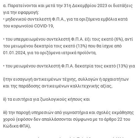
α. Παρατείνονται και μετά την 31η Δεκεμβρίου 2023 οι διατάξεις
για την εφαρμογή:
• μηδενικού συντελεστή Φ.Π.Α., για τα οριζόμενα εμβόλια κατά
του κορωνοϊού COVID-19,
• του υπερμειωμένου συντελεστή Φ.Π.Α. έξι τοις εκατό (6%), αντί
του μειωμένου δεκατρία τοις εκατό (13%) που θα ίσχυε από
01.01.2024, για τα οριζόμενα ιατρικά προϊόντα,
• του μειωμένου συντελεστή Φ.Π.Α. δεκατρία τοις εκατό (13%) για
i)την εισαγωγή αντικειμένων τέχνης, συλλογών ή αρχαιοτήτων
και της παράδοσης αντικειμένων καλλιτεχνικής αξίας,
ii) τα εισιτήρια για ζωολογικούς κήπους και
iii) την παροχή υπηρεσιών από γυμναστήρια και σχολές εκμάθησης
χορού (εφόσον δεν απαλλάσσονται σύμφωνα με το άρθρο 22 του
Κώδικα ΦΠΑ),