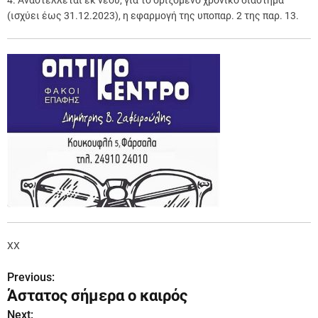
4. Αναστέλλεται εκ νέου, για το οριζόμενο χρονικό διάστημα
(ισχύει έως 31.12.2023), η εφαρμογή της υποπαρ. 2 της παρ. 13.
XX
Previous:
Π
Άστατος σήμερα ο καιρός
λ
Next: