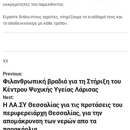
εκκρεμότητες του παρελθόντος.
Είμαστε δίπλα στους αγρότες, στηρίζουμε το εισόδημά τους και
το αποδεικνύουμε με κάθε τρόπο».
XX
Previous:
Π
Φιλανθρωπική βραδιά για τη Στήριξη του
λ
Κέντρου Ψυχικής Υγείας Λάρισας
ο
Next:
Η ΛΑ.ΣΥ Θεσσαλίας για τις προτάσεις του
ή
περιφερειάρχη Θεσσαλίας, για την
γ
απομάκρυνση των νερών απο τα
παρακάρλια