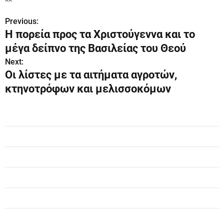
Previous:
Π
Η πορεία προς τα Χριστούγεννα και το
λ
μέγα δείπνο της Βασιλείας του Θεού
ο
Next:
Οι λίστες με τα αιτήματα αγροτών,
ή
κτηνοτρόφων και μελισσοκόμων
γ
η
σ
η
ά
ρ
θ