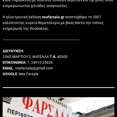
κάθε Παρασκευή με ποικιλία τοπικών θεμάτων και όχι μόνο, όπου
ενημερώνωνται χιλιάδες αναγνώστες.
Η ηλεκτρονική έκδοση
neafarsala.gr
αναπτύχθηκε το 2007
καλύπτοντας ευρεία θεματολογία με βάση πάντα την τοπική
ενήμερωση της Θεσσαλίας.
——————————————————————————–
ΔΙΕΥΘΥΝΣΗ:
25ΗΣ ΜΑΡΤΙΟΥ 2, ΦΑΡΣΑΛΑ
Τ.Κ.
40300
ΕΠΙΚΟΙΝΩΝΙΑ:
Τ. 24910 25626
EMAIL
. neafarsala@gmail.com
GOOGLE
: Nea Farsala