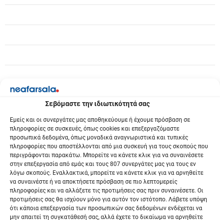
ρ
ω
ν
Σεβόμαστε την ιδιωτικότητά σας
Εμείς και οι συνεργάτες μας αποθηκεύουμε ή έχουμε πρόσβαση σε
πληροφορίες σε συσκευές, όπως cookies και επεξεργαζόμαστε
προσωπικά δεδομένα, όπως μοναδικά αναγνωριστικά και τυπικές
πληροφορίες που αποστέλλονται από μια συσκευή για τους σκοπούς που
περιγράφονται παρακάτω. Μπορείτε να κάνετε κλικ για να συναινέσετε
στην επεξεργασία από εμάς και τους 807 συνεργάτες μας για τους εν
λόγω σκοπούς. Εναλλακτικά, μπορείτε να κάνετε κλικ για να αρνηθείτε
να συναινέστε ή να αποκτήσετε πρόσβαση σε πιο λεπτομερείς
πληροφορίες και να αλλάξετε τις προτιμήσεις σας πριν συναινέσετε. Οι
προτιμήσεις σας θα ισχύουν μόνο για αυτόν τον ιστότοπο. Λάβετε υπόψη
ότι κάποια επεξεργασία των προσωπικών σας δεδομένων ενδέχεται να
μην απαιτεί τη συγκατάθεσή σας, αλλά έχετε το δικαίωμα να αρνηθείτε