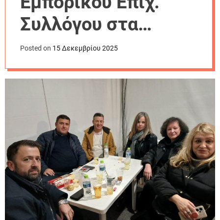
Εμπορικού Επιχ.
r
m
Συλλόγου στα
o
d
μπλόκα και
e
Posted on
15 Δεκεμβρίου 2025
παράδοση τροφίμων