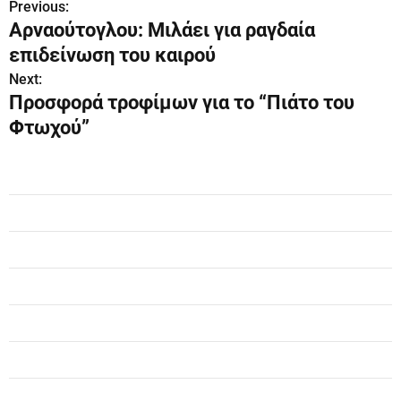
Previous:
Π
Αρναούτογλου: Μιλάει για ραγδαία
λ
επιδείνωση του καιρού
ο
Next:
Προσφορά τροφίμων για το “Πιάτο του
ή
Φτωχού”
γ
η
σ
η
ά
ρ
θ
ρ