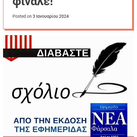
φινάλε!
r
m
o
Posted on
3 Ιανουαρίου 2024
d
e