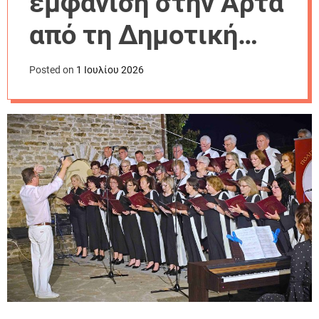
εμφάνιση στην Άρτα
r
m
από τη Δημοτική
o
d
Χορωδία Φαρσάλων
e
Posted on
1 Ιουλίου 2026