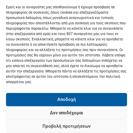
Καταβλήθηκαν 1,2 εκατ. ευρώ σε 441
Εμείς και οι συνεργάτες μας αποθηκεύουμε ή έχουμε πρόσβαση σε
λ
πληροφορίες σε συσκευές, όπως cookies και επεξεργαζόμαστε
δικαιούχους για τις ζημιές από πυρκαγιές
προσωπικά δεδομένα, όπως μοναδικά αναγνωριστικά και τυπικές
ο
του 2022
πληροφορίες που αποστέλλονται από μια συσκευή για τους σκοπούς που
περιγράφονται παρακάτω. Μπορείτε να κάνετε κλικ για να συναινέσετε
Next:
ή
στην επεξεργασία από εμάς και τους 807 συνεργάτες μας για τους εν
Με φανέλες νικητών το “ευχαριστώ” της
λόγω σκοπούς. Εναλλακτικά, μπορείτε να κάνετε κλικ για να αρνηθείτε
γ
να συναινέστε ή να αποκτήσετε πρόσβαση σε πιο λεπτομερείς
Οργανωτικής Επιτροπής του ΔΕΗ Tour of
πληροφορίες και να αλλάξετε τις προτιμήσεις σας πριν συναινέσετε. Οι
Hellas στον Δ. Κουρέτα
η
προτιμήσεις σας θα ισχύουν μόνο για αυτόν τον ιστότοπο. Λάβετε υπόψη
ότι κάποια επεξεργασία των προσωπικών σας δεδομένων ενδέχεται να
σ
μην απαιτεί τη συγκατάθεσή σας, αλλά έχετε το δικαίωμα να αρνηθείτε
αυτήν την επεξεργασία. Μπορείτε πάντα να αλλάξετε τις προτιμήσεις σας
επιστρέφοντας σε αυτόν τον ιστότοπο ή επισκεπτόμενοι την πολιτική
η
απορρήτου μας.
ά
Αποδοχή
ρ
θ
Δεν αποδέχομαι
ρ
Προβολή προτιμήσεων