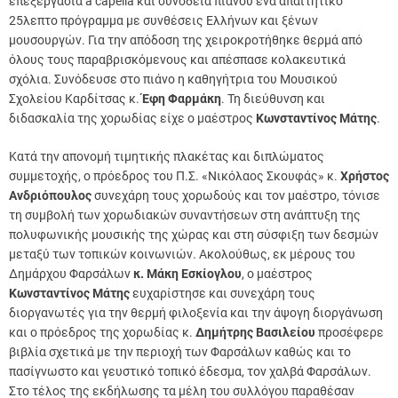
επεξεργασία a capella και συνοδεία πιάνου ένα απαιτητικό
25λεπτο πρόγραμμα με συνθέσεις Ελλήνων και ξένων
μουσουργών. Για την απόδοση της χειροκροτήθηκε θερμά από
όλους τους παραβρισκόμενους και απέσπασε κολακευτικά
σχόλια. Συνόδευσε στο πιάνο η καθηγήτρια του Μουσικού
Σχολείου Καρδίτσας κ.
Έφη Φαρμάκη
. Τη διεύθυνση και
διδασκαλία της χορωδίας είχε ο μαέστρος
Κωνσταντίνος Μάτης
.
Κατά την απονομή τιμητικής πλακέτας και διπλώματος
συμμετοχής, ο πρόεδρος του Π.Σ. «Νικόλαος Σκουφάς» κ.
Χρήστος
Ανδριόπουλος
συνεχάρη τους χορωδούς και τον μαέστρο, τόνισε
τη συμβολή των χορωδιακών συναντήσεων στη ανάπτυξη της
πολυφωνικής μουσικής της χώρας και στη σύσφιξη των δεσμών
μεταξύ των τοπικών κοινωνιών. Ακολούθως, εκ μέρους του
Δημάρχου Φαρσάλων
κ. Μάκη Εσκίογλου
, ο μαέστρος
Κωνσταντίνος Μάτης
ευχαρίστησε και συνεχάρη τους
διοργανωτές για την θερμή φιλοξενία και την άψογη διοργάνωση
και ο πρόεδρος της χορωδίας κ.
Δημήτρης Βασιλείου
προσέφερε
βιβλία σχετικά με την περιοχή των Φαρσάλων καθώς και το
πασίγνωστο και γευστικό τοπικό έδεσμα, τον χαλβά Φαρσάλων.
Στο τέλος της εκδήλωσης τα μέλη του συλλόγου παραθέσαν