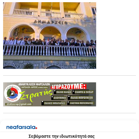
xx
Σεβόμαστε την ιδιωτικότητά σας
Previous:
Π