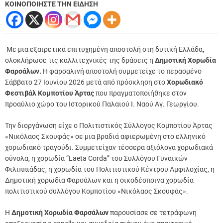
ΚΟΙΝΟΠΟΙΗΣΤΕ ΤΗΝ ΕΙΔΗΣΗ
Με μια εξαιρετικά επιτυχημένη αποστολή στη δυτική Ελλάδα
,
ολοκλήρωσε τις καλλιτεχνικές της δράσεις η
Δημοτική Χορωδία
Φαρσάλων.
Η φαρσαλινή αποστολή συμμετείχε το περασμένο
Σάββατο 27 Ιουνίου 2026 μετά από πρόσκληση στο
Χορωδιακό
Φεστιβάλ Κομποτίου Άρτας
που πραγματοποιήθηκε στον
προαύλιο χώρο του Ιστορικού Παλαιού Ι. Ναού Αγ. Γεωργίου.
Την διοργάνωση είχε ο Πολιτιστικός Σύλλογος Κομποτίου Άρτας
«Νικόλαος Σκουφάς» σε μια βραδιά αφιερωμένη στο ελληνικό
χορωδιακό τραγούδι. Συμμετείχαν τέσσερα αξιόλογα χορωδιακά
σύνολα, η χορωδία “Laeta Corda” του Συλλόγου Γυναικών
Φιλιππιάδας, η χορωδία του Πολιτιστικού Κέντρου Αμφιλοχίας, η
Δημοτική χορωδία Φαρσάλων και η οικοδέσποινα χορωδία
πολιτιστικού συλλόγου Κομποτίου «Νικόλαος Σκουφάς».
Η
Δημοτική Χορωδία Φαρσάλων
παρουσίασε σε τετράφωνη