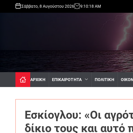
S
Σάββατο, 8 Αυγούστου 2026
9
:
10
:
20
AM
k
i
p
t
o
c
o
n
t
e
n
ΑΡΧΙΚΗ
ΕΠΙΚΑΙΡΟΤΗΤΑ
ΠΟΛΙΤΙΚΗ
ΟΙΚΟ
t
Εσκίογλου: «Οι αγρό
δίκιο τους και αυτό 