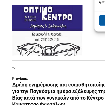
ή επ
xx
Previous:
Π
Δράση ενημέρωσης και ευαισθητοποίη
λ
για την Παγκόσμια ημέρα εξάλειψης τη
ο
Βίας κατά των γυναικών από το Κέντρο
Κοινότητας Φαρσάλων