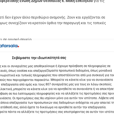
ιφερειακής Ένωση Δήμων Θεσσαλίας κ. Μάκη Εσκίογλου
για τις
ατί δεν έχουν άλλο περιθώριο αναμονής. Ζουν και εργάζονται σε
όμως συνεχίζουν να κρατούν όρθια την παραγωγή και τις τοπικές
ι σε οριακό σημείο.
 έχουν αποκατασταθεί, το κόστος παραγωγής εκτοξεύθηκε, οι
περνά η αβεβαιότητα μεγαλώνει. Σε αυτό το πλαίσιο, τα αιτήματα
βόμαστε την ιδιωτικότητά σας
σης.
ς και οι συνεργάτες μας αποθηκεύουμε ή έχουμε πρόσβαση σε πληροφορίες σε
ευές, όπως cookies και επεξεργαζόμαστε προσωπικά δεδομένα, όπως μοναδικά
 υποχρέωση, όχι επιλογή και τα αιτήματα των αγροτών αποτελούν
νωριστικά και τυπικές πληροφορίες που αποστέλλονται από μια συσκευή για το
ούς που περιγράφονται παρακάτω. Μπορείτε να κάνετε κλικ για να συναινέσετε
 επεξεργασία από εμάς και τους 807 συνεργάτες μας για τους εν λόγω σκοπούς.
ν τον αγώνα.
λακτικά, μπορείτε να κάνετε κλικ για να αρνηθείτε να συναινέστε ή να αποκτήσε
βαση σε πιο λεπτομερείς πληροφορίες και να αλλάξετε τις προτιμήσεις σας πριν
ινέσετε. Οι προτιμήσεις σας θα ισχύουν μόνο για αυτόν τον ιστότοπο. Λάβετε υ
, ούτε άλλο χρόνο. Οι αγρότες ζητούν μόνο το δίκιο τους και αυτό
κάποια επεξεργασία των προσωπικών σας δεδομένων ενδέχεται να μην απαιτεί τ
ατάθεσή σας, αλλά έχετε το δικαίωμα να αρνηθείτε αυτήν την επεξεργασία.
είτε πάντα να αλλάξετε τις προτιμήσεις σας επιστρέφοντας σε αυτόν τον ιστότ