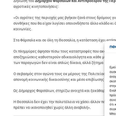
Δήλωση του
Δημάρχου Φαρσάλων και Αντιπροέδρου της Περ
αγροτικές κινητοποιήσεις:
«Οι αγρότες της περιοχής μας βγήκαν ξανά στους δρόμους γι
συνθήκες που θα είχαν λυγίσει οποιονδήποτε άλλο κλάδο κι 
κοινωνίες.
Στα Φάρσαλα και σε όλη τη Θεσσαλία, η κατάσταση έχει φτάσε
Οι πλημμύρες άφησαν πίσω τους καταστροφές που ακόμη δεν
αποζημιώσεις καθυστερούν αδικαιολόγητα και κάθε μέρα που 
Σε
των παραγωγών δεν είναι απλώς δίκαια, αλλά ζήτημα επιβίω
Εμεί
συσκ
Ο σεβασμός στον αγώνα τους εκ μέρους της Πολιτείας είναι
αναγ
απονομή κοινωνικής δικαιοσύνης και μέσο επιβίωσης.
σκοπ
στην
Ως Δήμαρχος Φαρσάλων, στηρίζω ανοιχτά και ξεκάθαρα αυτό
Εναλ
πρόσ
συνα
Η Θεσσαλία δεν έχει την πολυτέλεια να χάσει άλλον παραγωγό
ότι 
πρέπει να ικανοποιηθεί χωρίς άλλη αναβολή».
συγκ
Μπορ