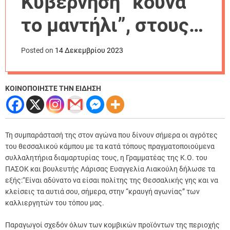
Κυβέρνηση “κουνά
r
m
το μαντήλι”, στους
o
d
αγρότες που
e
Posted on
14 Δεκεμβρίου 2023
εγκαταλείπουν
απελπισμένοι τη γη
ΚΟΙΝΟΠΟΙΗΣΤΕ ΤΗΝ ΕΙΔΗΣΗ
τους”
Τη συμπαράστασή της στον αγώνα που δίνουν σήμερα οι αγρότες
του θεσσαλικού κάμπου με τα κατά τόπους πραγματοποιούμενα
συλλαλητήρια διαμαρτυρίας τους, η Γραμματέας της Κ.Ο. του
ΠΑΣΟΚ και βουλευτής Λάρισας Ευαγγελία Λιακούλη δήλωσε τα
εξής:
“Είναι αδύνατο να είσαι πολίτης της Θεσσαλικής γης και να
κλείσεις τα αυτιά σου, σήμερα, στην “κραυγή αγωνίας” των
καλλιεργητών του τόπου μας.
Παραγωγοί σχεδόν όλων των κομβικών προϊόντων της περιοχής