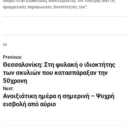
οδηγεί στην εξαθλίωση, αποστερώντας τον τόπο μας από τις
πραγματικές παραγωγικές δυνατότητές του”.
xx
Previous:
Π
Θεσσαλονίκη: Στη φυλακή ο ιδιοκτήτης
λ
των σκυλιών που κατασπάραξαν την
ο
50χρονη
Next:
ή
Ανοιξιάτικη ημέρα η σημερινή – Ψυχρή
γ
εισβολή από αύριο
η
σ