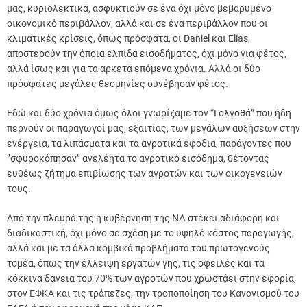
μας, κυριολεκτικά, ασφυκτιούν σε ένα όχι μόνο βεβαρυμένο
οικονομικό περιβάλλον, αλλά και σε ένα περιβάλλον που οι
κλιματικές κρίσεις, όπως πρόσφατα, οι Daniel και Elias,
αποστερούν την όποια ελπίδα εισοδήματος, όχι μόνο για φέτος,
αλλά ίσως και για τα αρκετά επόμενα χρόνια. Αλλά οι δύο
πρόσφατες μεγάλες θεομηνίες συνέβησαν φέτος.
Εδώ και δύο χρόνια όμως όλοι γνωρίζαμε τον “Γολγοθά” που ήδη
περνούν οι παραγωγοί μας, εξαιτίας, των μεγάλων αυξήσεων στην
ενέργεια, τα λιπάσματα και τα αγροτικά εφόδια, παράγοντες που
‘’σφυροκόπησαν’’ ανελέητα το αγροτικό εισόδημα, θέτοντας
ευθέως ζήτημα επιβίωσης των αγροτών και των οικογενειών
τους.
Από την πλευρά της η κυβέρνηση της ΝΔ στέκει αδιάφορη και
διαδικαστική, όχι μόνο σε σχέση με το υψηλό κόστος παραγωγής,
αλλά και με τα άλλα κομβικά προβλήματα του πρωτογενούς
τομέα, όπως την έλλειψη εργατών γης, τις οφειλές και τα
κόκκινα δάνεια του 70% των αγροτών που χρωστάει στην εφορία,
στον ΕΦΚΑ και τις τράπεζες, την τροποποίηση του Κανονισμού του