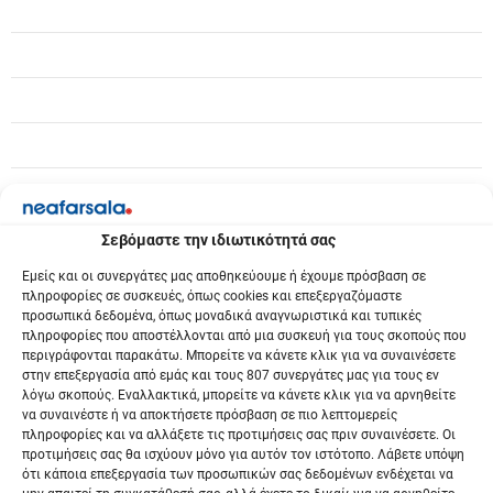
η
ά
ρ
θ
ρ
ω
Σεβόμαστε την ιδιωτικότητά σας
ν
Εμείς και οι συνεργάτες μας αποθηκεύουμε ή έχουμε πρόσβαση σε
πληροφορίες σε συσκευές, όπως cookies και επεξεργαζόμαστε
προσωπικά δεδομένα, όπως μοναδικά αναγνωριστικά και τυπικές
πληροφορίες που αποστέλλονται από μια συσκευή για τους σκοπούς που
περιγράφονται παρακάτω. Μπορείτε να κάνετε κλικ για να συναινέσετε
στην επεξεργασία από εμάς και τους 807 συνεργάτες μας για τους εν
λόγω σκοπούς. Εναλλακτικά, μπορείτε να κάνετε κλικ για να αρνηθείτε
να συναινέστε ή να αποκτήσετε πρόσβαση σε πιο λεπτομερείς
πληροφορίες και να αλλάξετε τις προτιμήσεις σας πριν συναινέσετε. Οι
προτιμήσεις σας θα ισχύουν μόνο για αυτόν τον ιστότοπο. Λάβετε υπόψη
ότι κάποια επεξεργασία των προσωπικών σας δεδομένων ενδέχεται να