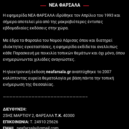
ΝΕΑ ΦΑΡΣΑΛΑ
Η εφημερίδα ΝΕΑ ΦΑΡΣΑΛΑ ιδρύθηκε τον Απρίλιο του 1993 και
σήμερα αποτελεί μία από της μακροβιότερες έντυπες
εβδομαδιαίες εκδόσεις στην χώρα.
Με έδρα τα Φαρσαλα του Νομού Λάρισας όπου και διατηρεί
ιδιόκτητες εγκαταστάσες, η εφημερίδα εκδίδεται ανελλιπώς
κάθε Παρασκευή με ποικιλία τοπικών θεμάτων και όχι μόνο, όπου
ενημερώνωνται χιλιάδες αναγνώστες.
Η ηλεκτρονική έκδοση
neafarsala.gr
αναπτύχθηκε το 2007
καλύπτοντας ευρεία θεματολογία με βάση πάντα την τοπική
ενήμερωση της Θεσσαλίας.
——————————————————————————–
ΔΙΕΥΘΥΝΣΗ:
25ΗΣ ΜΑΡΤΙΟΥ 2, ΦΑΡΣΑΛΑ
Τ.Κ.
40300
ΕΠΙΚΟΙΝΩΝΙΑ:
Τ. 24910 25626
EMAIL
. neafarsala@gmail.com