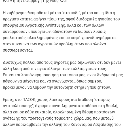
ΕΛΓΑ ή την εφαρμογή της νέας ΚΑΠ.
Η κυβέρνηση θεσμοθετεί μέτρα ‘’στο πόδι’’, μέτρα που η ίδια η
πραγματικότητα αφήνει πίσω της, αφού διαδοχικές ηγεσίες του
υπουργείου Αγροτικής Ανάπτυξης, αλλά και των άλλων
συναρμόδιων υπουργείων, αδυνατούν να δώσουν λύσεις
ρεαλιστικές, ολοκληρωμένες και με σαφή χρονοδιαγράμματα,
στον κυκεώνα των αγροτικών προβλημάτων που ολοένα
συσσωρεύονται.
Δυστυχώς πολλοί από τους αγρότες μας δηλώνουν ότι δεν μένει
άλλη λύση από την εγκατάλειψη των καλλιεργειών τους.
Επίκειται λοιπόν ερημοποίηση του τόπου μας, αν οι Άνθρωποί μας
πάψουν να μάχονται και να αγωνίζονται, όπως σήμερα,
προκειμένου να λάβουν την αυτονόητη στήριξη που ζητούν.
Εμείς, στο ΠΑΣΟΚ, χωρίς λαϊκισμούς και διάθεση “στείρας
αντιπολίτευσης”, έχουμε επανειλημμένα καταθέσει στη Βουλή,
αλλά και σε κάθε ευκαιρία, ολοκληρωμένη δέσμη προτάσεων
ανάταξης του πρωτογενούς τομέα της χώρα μας, που μεταξύ
άλλων περιλαμβάνει την αλλαγή του Κανονισμού Ασφάλισης του