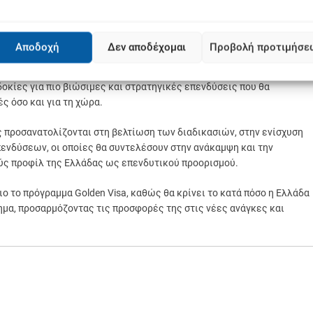
 την τοποθέτηση κεφαλαίων.
υ έχουν τεθεί στο πλαίσιο του προγράμματος Golden Visa φαίνεται να
Αποδοχή
Δεν αποδέχομαι
Προβολή προτιμήσε
οκίες για πιο βιώσιμες και στρατηγικές επενδύσεις που θα
ς όσο και για τη χώρα.
ίς προσανατολίζονται στη βελτίωση των διαδικασιών, στην ενίσχυση
νδύσεων, οι οποίες θα συντελέσουν στην ανάκαμψη και την
νούς προφίλ της Ελλάδας ως επενδυτικού προορισμού.
διο το πρόγραμμα Golden Visa, καθώς θα κρίνει το κατά πόσο η Ελλάδα
ημα, προσαρμόζοντας τις προσφορές της στις νέες ανάγκες και