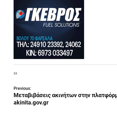
xx
Π
Previous:
Μεταβιβάσεις ακινήτων στην πλατφόρ
λ
akinita.gov.gr
ο
ή