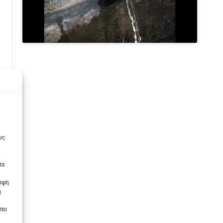
υς
τε
πόψη
η
οπο