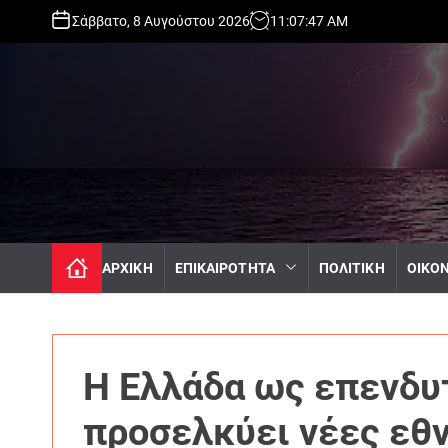
S
Σάββατο, 8 Αυγούστου 2026
11
:
07
:
48
AM
k
i
p
t
o
c
o
n
t
e
n
ΑΡΧΙΚΗ
ΕΠΙΚΑΙΡΟΤΗΤΑ
ΠΟΛΙΤΙΚΗ
ΟΙΚΟ
t
Η Ελλάδα ως επενδυ
προσελκύει νέες εθν