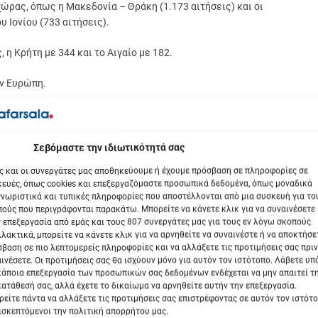
ώρας, όπως η Μακεδονία – Θράκη (1.173 αιτήσεις) και οι
 Ιονίου (733 αιτήσεις).
 η Κρήτη με 344 και το Αιγαίο με 182.
ην Ευρώπη.
ει την Ελλάδα να διατηρεί τη στρατηγική της σημασία ως πύλη
βόμαστε την ιδιωτικότητά σας
 7.086 άδειες διαμονής που έχουν εκδοθεί έως σήμερα,
ς και οι συνεργάτες μας αποθηκεύουμε ή έχουμε πρόσβαση σε πληροφορίες σε
κή αγορά ακινήτων.
ευές, όπως cookies και επεξεργαζόμαστε προσωπικά δεδομένα, όπως μοναδικά
νωριστικά και τυπικές πληροφορίες που αποστέλλονται από μια συσκευή για το
εγονός που αποδίδεται σε μεγάλο βαθμό στις οικονομικές και
ούς που περιγράφονται παρακάτω. Μπορείτε να κάνετε κλικ για να συναινέσετε
ες ωθούν πολλούς να αναζητούν σταθερότητα μέσω επενδύσεων στην
 επεξεργασία από εμάς και τους 807 συνεργάτες μας για τους εν λόγω σκοπούς.
λακτικά, μπορείτε να κάνετε κλικ για να αρνηθείτε να συναινέστε ή να αποκτήσε
βαση σε πιο λεπτομερείς πληροφορίες και να αλλάξετε τις προτιμήσεις σας πριν
ινέσετε. Οι προτιμήσεις σας θα ισχύουν μόνο για αυτόν τον ιστότοπο. Λάβετε υ
νδυτών από τον Λίβανο (832 άδειες), το Ηνωμένο Βασίλειο (626
κάποια επεξεργασία των προσωπικών σας δεδομένων ενδέχεται να μην απαιτεί τ
ατάθεσή σας, αλλά έχετε το δικαίωμα να αρνηθείτε αυτήν την επεξεργασία.
είτε πάντα να αλλάξετε τις προτιμήσεις σας επιστρέφοντας σε αυτόν τον ιστότ
ισκεπτόμενοι την πολιτική απορρήτου μας.
α από χώρες όπως η Αίγυπτος και το Ισραήλ, όπου οι επενδυτές