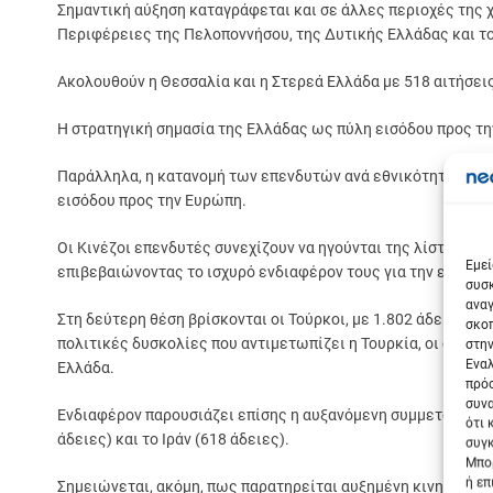
Σημαντική αύξηση καταγράφεται και σε άλλες περιοχές της χ
Περιφέρειες της Πελοποννήσου, της Δυτικής Ελλάδας και του
Ακολουθούν η Θεσσαλία και η Στερεά Ελλάδα με 518 αιτήσεις,
Η στρατηγική σημασία της Ελλάδας ως πύλη εισόδου προς τ
Παράλληλα, η κατανομή των επενδυτών ανά εθνικότητα δείχν
εισόδου προς την Ευρώπη.
Σε
Οι Κινέζοι επενδυτές συνεχίζουν να ηγούνται της λίστας, με
Εμεί
επιβεβαιώνοντας το ισχυρό ενδιαφέρον τους για την ελληνι
συσκ
αναγ
Στη δεύτερη θέση βρίσκονται οι Τούρκοι, με 1.802 άδειες, γ
σκοπ
πολιτικές δυσκολίες που αντιμετωπίζει η Τουρκία, οι οποί
στην
Εναλ
Ελλάδα.
πρόσ
συνα
Ενδιαφέρον παρουσιάζει επίσης η αυξανόμενη συμμετοχή επε
ότι 
άδειες) και το Ιράν (618 άδειες).
συγκ
Μπορ
ή επ
Σημειώνεται, ακόμη, πως παρατηρείται αυξημένη κινητικότητ