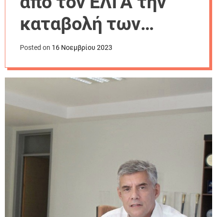
από τον ΕΛΓΑ την
r
m
καταβολή των
o
d
μέγιστων
e
Posted on
16 Νοεμβρίου 2023
αποζημιώσεων σε
πλημμυροπαθείς
παραγωγούς