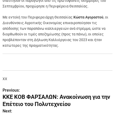
υπέστησαν οι παραγωγοί από τις πρωτοφανείς πλημμύρες του
Σεπτεμβρίου, προχώρησε η Περιφέρεια Θεσσαλίας.
Με εντολή του Περιφερειάρχη Θεσσαλίας
Κώστα Αγοραστού
, οι
Διευθύνσεις Αγροτικής Οικονομίας επικαιροποίησαν τις
απόδοσης των παραπάνω καλλιεργειών ανά στρέμμα, ώστε να
διορθωθούν οι τιμές αποζημίωσης (προς τα πάνω), οι οποίες
προβλέπονταν στη Δήλωση Καλλιέργειας του 2023 και ήταν
κατώτερες της πραγματικότητας.
XX
Previous:
Π
ΚΚΕ ΚΟΒ ΦΑΡΣΑΛΩΝ: Ανακοίνωση για την
λ
Επέτειο του Πολυτεχνείου
ο
Next: