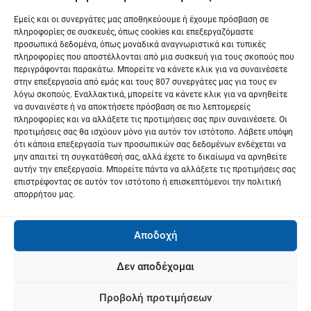
ρ
Εμείς και οι συνεργάτες μας αποθηκεύουμε ή έχουμε πρόσβαση σε
ω
πληροφορίες σε συσκευές, όπως cookies και επεξεργαζόμαστε
προσωπικά δεδομένα, όπως μοναδικά αναγνωριστικά και τυπικές
ν
πληροφορίες που αποστέλλονται από μια συσκευή για τους σκοπούς που
περιγράφονται παρακάτω. Μπορείτε να κάνετε κλικ για να συναινέσετε
στην επεξεργασία από εμάς και τους 807 συνεργάτες μας για τους εν
λόγω σκοπούς. Εναλλακτικά, μπορείτε να κάνετε κλικ για να αρνηθείτε
να συναινέστε ή να αποκτήσετε πρόσβαση σε πιο λεπτομερείς
πληροφορίες και να αλλάξετε τις προτιμήσεις σας πριν συναινέσετε. Οι
προτιμήσεις σας θα ισχύουν μόνο για αυτόν τον ιστότοπο. Λάβετε υπόψη
ότι κάποια επεξεργασία των προσωπικών σας δεδομένων ενδέχεται να
μην απαιτεί τη συγκατάθεσή σας, αλλά έχετε το δικαίωμα να αρνηθείτε
αυτήν την επεξεργασία. Μπορείτε πάντα να αλλάξετε τις προτιμήσεις σας
επιστρέφοντας σε αυτόν τον ιστότοπο ή επισκεπτόμενοι την πολιτική
απορρήτου μας.
Αποδοχή
Δεν αποδέχομαι
Προβολή προτιμήσεων