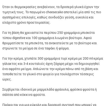
Όταν οι θερμοκρασίες ανεβαίνουν, τα δροσερά γλυκά έχουν την
τιμητική τους. Το παγωμένο cheesecake αποτελεί μία από τις πιο
αγαπημένες επιλογές, καθώς συνδυάζει γεύση, ευκολία και
ελάχιστο χρόνο προετοιμασίας.
Για τη βάση θα χρειαστείτε περίπου 250 γραμμάρια μπισκότα
τύπου digestive και 100 γραμμάρια λιωμένο βούτυρο. Αφού
θρυμματίσετε τα μπισκότα, τα ανακατεύετε με το βούτυρο και
στρώνετε το μείγμα σε ένα ταψάκι ή φόρμα.
Για την κρέμα, χτυπάτε 300 γραμμάρια τυρί κρέμα με 200 ml κρέμα
γάλακτος και 3-4 κουταλιές άχνη ζάχαρη μέχρι να δημιουργηθεί
ένα αφράτο μείγμα. Απλώνετε την κρέμα πάνω από τη βάση και
τοποθετείτε το γλυκό στο ψυγείο για τουλάχιστον τέσσερις
ώρες.
Σερβίρεται ιδανικά με μαρμελάδα φράουλα, φρέσκα φρούτα ή
σάλτσα από κόκκινα φρούτα.
Πρόκειται για μια εύκολη και δροσερή συνταγή που μπορεί να