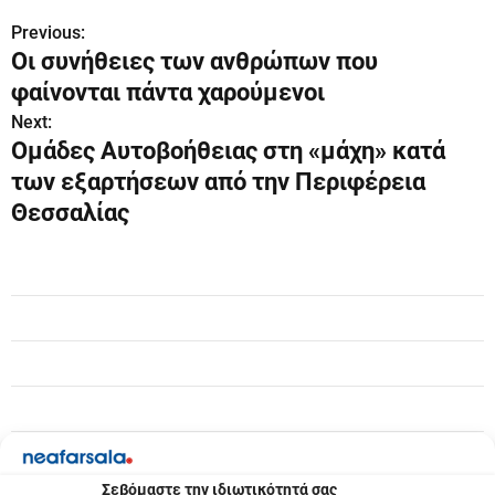
Previous:
Π
Οι συνήθειες των ανθρώπων που
λ
φαίνονται πάντα χαρούμενοι
ο
Next:
Ομάδες Αυτοβοήθειας στη «μάχη» κατά
ή
των εξαρτήσεων από την Περιφέρεια
γ
Θεσσαλίας
η
σ
η
ά
ρ
θ
Σεβόμαστε την ιδιωτικότητά σας