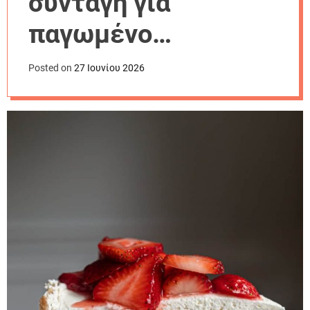
συνταγή για
r
m
παγωμένο
o
d
cheesecake
e
Posted on
27 Ιουνίου 2026