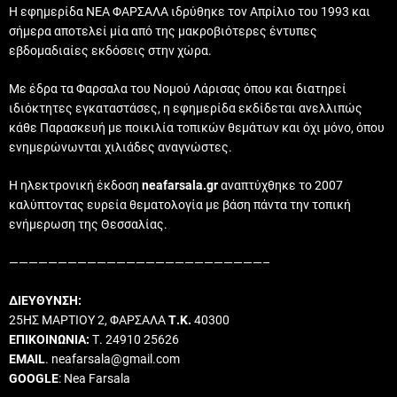
Η εφημερίδα ΝΕΑ ΦΑΡΣΑΛΑ ιδρύθηκε τον Απρίλιο του 1993 και
σήμερα αποτελεί μία από της μακροβιότερες έντυπες
εβδομαδιαίες εκδόσεις στην χώρα.
Με έδρα τα Φαρσαλα του Νομού Λάρισας όπου και διατηρεί
ιδιόκτητες εγκαταστάσες, η εφημερίδα εκδίδεται ανελλιπώς
κάθε Παρασκευή με ποικιλία τοπικών θεμάτων και όχι μόνο, όπου
ενημερώνωνται χιλιάδες αναγνώστες.
Η ηλεκτρονική έκδοση
neafarsala.gr
αναπτύχθηκε το 2007
καλύπτοντας ευρεία θεματολογία με βάση πάντα την τοπική
ενήμερωση της Θεσσαλίας.
——————————————————————————–
ΔΙΕΥΘΥΝΣΗ:
25ΗΣ ΜΑΡΤΙΟΥ 2, ΦΑΡΣΑΛΑ
Τ.Κ.
40300
ΕΠΙΚΟΙΝΩΝΙΑ:
Τ. 24910 25626
EMAIL
. neafarsala@gmail.com
GOOGLE
: Nea Farsala