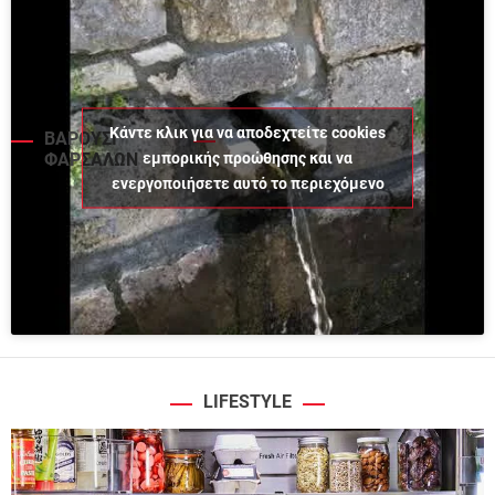
Κάντε κλικ για να αποδεχτείτε cookies
ΒΑΡΟΥΣΙ
εμπορικής προώθησης και να
ΦΑΡΣΑΛΩΝ
ενεργοποιήσετε αυτό το περιεχόμενο
LIFESTYLE