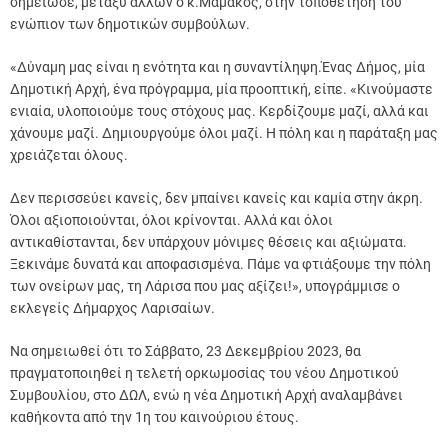
σημείωσε, μεταξύ άλλων ο κ.Μαμάκος, στην τοποθέτησή του
ενώπιον των δημοτικών συμβούλων.
«Δύναμη μας είναι η ενότητα και η συναντίληψη.Ένας Δήμος, μία
Δημοτική Αρχή, ένα πρόγραμμα, μία προοπτική, είπε. «Κινούμαστε
ενιαία, υλοποιούμε τους στόχους μας. Κερδίζουμε μαζί, αλλά και
χάνουμε μαζί. Δημιουργούμε όλοι μαζί. Η πόλη και η παράταξη μας
χρειάζεται όλους.
Δεν περισσεύει κανείς, δεν μπαίνει κανείς και καμία στην άκρη.
Όλοι αξιοποιούνται, όλοι κρίνονται. Αλλά και όλοι
αντικαθίστανται, δεν υπάρχουν μόνιμες θέσεις και αξιώματα.
Ξεκινάμε δυνατά και αποφασισμένα. Πάμε να φτιάξουμε την πόλη
των ονείρων μας, τη Λάρισα που μας αξίζει!», υπογράμμισε ο
εκλεγείς Δήμαρχος Λαρισαίων.
Να σημειωθεί ότι το Σάββατο, 23 Δεκεμβρίου 2023, θα
πραγματοποιηθεί η τελετή ορκωμοσίας του νέου Δημοτικού
Συμβουλίου, στο ΔΩΛ, ενώ η νέα Δημοτική Αρχή αναλαμβάνει
καθήκοντα από την 1η του καινούριου έτους.