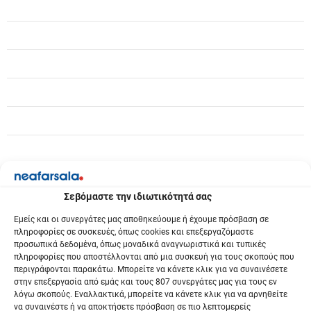
η
ά
ρ
θ
ρ
ω
ν
Σεβόμαστε την ιδιωτικότητά σας
Εμείς και οι συνεργάτες μας αποθηκεύουμε ή έχουμε πρόσβαση σε
πληροφορίες σε συσκευές, όπως cookies και επεξεργαζόμαστε
προσωπικά δεδομένα, όπως μοναδικά αναγνωριστικά και τυπικές
πληροφορίες που αποστέλλονται από μια συσκευή για τους σκοπούς που
περιγράφονται παρακάτω. Μπορείτε να κάνετε κλικ για να συναινέσετε
στην επεξεργασία από εμάς και τους 807 συνεργάτες μας για τους εν
λόγω σκοπούς. Εναλλακτικά, μπορείτε να κάνετε κλικ για να αρνηθείτε
να συναινέστε ή να αποκτήσετε πρόσβαση σε πιο λεπτομερείς