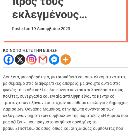
προς τους
r
m
εκλεγμένους
o
d
Δημοτικούς
e
Posted on
19 Δεκεμβρίου 2023
Συμβούλους της
«Λάρισας που μας
ΚΟΙΝΟΠΟΙΗΣΤΕ ΤΗΝ ΕΙΔΗΣΗ
αξίζει!»: Δουλειά,
διαφάνεια παντού
Δουλειά, με σοβαρότητα, μετριοπάθεια και αποτελεσματικότητα,
με σεβασμό στις διαφορετικές απόψεις, με ανοιχτά αυτιά στις
και ενιαία αντίληψη
φωνές του κάθε πολίτη, διαφάνεια παντού και λογοδοσία στους
πολίτες, συνεργασία και ενιαία αντίληψη είναι το κεντρικό
τρίπτυχο των αξόνων και στόχων που έθεσε ο εκλεγείς Δήμαρχος
Λαρισαίων, Θανάσης Μαμάκος, στην πρώτη συνάντηση των
εκλεγμένων δημοτικών συμβούλων της παράταξης «Η Λάρισα που
μας αξίζει!», που πραγματοποιήθηκε αργά χθες το
βράδυ.
«Πιστεύω σε εσάς, όπως και οι χιλιάδες συμπολίτες που