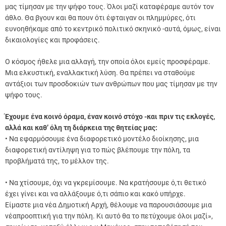
μας τίμησαν με την ψήφο τους. Όλοι μαζί καταφέραμε αυτόν τον
άθλο. Θα βγουν και θα πουν ότι έφταιγαν οι πλημμύρες, ότι
ευνοηθήκαμε από το κεντρικό πολιτικό σκηνικό -αυτά, όμως, είναι
δικαιολογίες και προφάσεις.
Ο κόσμος ήθελε μια αλλαγή, την οποία όλοι εμείς προσφέραμε.
Μια ελκυστική, εναλλακτική λύση. Θα πρέπει να σταθούμε
αντάξιοι των προσδοκιών των ανθρώπων που μας τίμησαν με την
ψήφο τους.
Έχουμε ένα κοινό όραμα, έναν κοινό στόχο -και πριν τις εκλογές,
αλλά και καθ’ όλη τη διάρκεια της θητείας μας:
• Να εφαρμόσουμε ένα διαφορετικό μοντέλο διοίκησης, μια
διαφορετική αντίληψη για το πώς βλέπουμε την πόλη, τα
προβλήματά της, το μέλλον της.
• Να χτίσουμε, όχι να γκρεμίσουμε. Να κρατήσουμε ό,τι θετικό
έχει γίνει και να αλλάξουμε ό,τι σάπιο και κακό υπήρχε.
Είμαστε μια νέα Δημοτική Αρχή, θέλουμε να παρουσιάσουμε μια
νέαπροοπτική για την πόλη. Κι αυτό θα το πετύχουμε όλοι μαζί»,