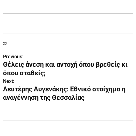
xx
Previous:
Π
Θέλεις άνεση και αντοχή όπου βρεθείς κι
λ
όπου σταθείς;
ο
Next:
Λευτέρης Αυγενάκης: Εθνικό στοίχημα η
ή
αναγέννηση της Θεσσαλίας
γ
η
σ