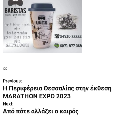
xx
Previous:
Π
Η Περιφέρεια Θεσσαλίας στην έκθεση
λ
MARATHON EXPO 2023
ο
Next:
Από πότε αλλάζει ο καιρός
ή
γ