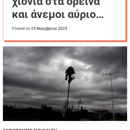
χιόνια στα ορεινά
r
m
και άνεμοι αύριο
o
d
Κυριακή
e
Posted on
25 Νοεμβρίου 2023