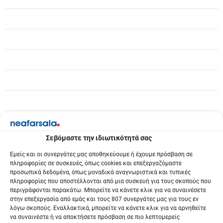
ά
ρ
θ
ρ
ω
ν
Σεβόμαστε την ιδιωτικότητά σας
Εμείς και οι συνεργάτες μας αποθηκεύουμε ή έχουμε πρόσβαση σε
πληροφορίες σε συσκευές, όπως cookies και επεξεργαζόμαστε
προσωπικά δεδομένα, όπως μοναδικά αναγνωριστικά και τυπικές
πληροφορίες που αποστέλλονται από μια συσκευή για τους σκοπούς που
περιγράφονται παρακάτω. Μπορείτε να κάνετε κλικ για να συναινέσετε
στην επεξεργασία από εμάς και τους 807 συνεργάτες μας για τους εν
λόγω σκοπούς. Εναλλακτικά, μπορείτε να κάνετε κλικ για να αρνηθείτε
να συναινέστε ή να αποκτήσετε πρόσβαση σε πιο λεπτομερείς