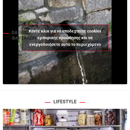
Κάντε κλικ για να αποδεχτείτε cookies
ΒΑΡΟΥΣΙ
εμπορικής προώθησης και να
ΦΑΡΣΑΛΩΝ
ενεργοποιήσετε αυτό το περιεχόμενο
LIFESTYLE