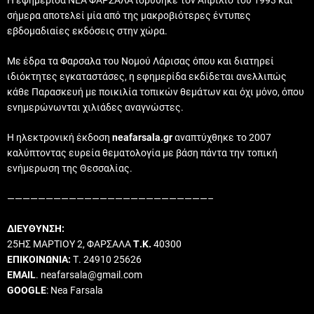
Η εφημερίδα ΝΕΑ ΦΑΡΣΑΛΑ ιδρύθηκε τον Απρίλιο του 1993 και
σήμερα αποτελεί μία από της μακροβιότερες έντυπες
εβδομαδιαίες εκδόσεις στην χώρα.
Με έδρα τα Φαρσαλα του Νομού Λάρισας όπου και διατηρεί
ιδιόκτητες εγκαταστάσες, η εφημερίδα εκδίδεται ανελλιπώς
κάθε Παρασκευή με ποικιλία τοπικών θεμάτων και όχι μόνο, όπου
ενημερώνωνται χιλιάδες αναγνώστες.
Η ηλεκτρονική έκδοση
neafarsala.gr
αναπτύχθηκε το 2007
καλύπτοντας ευρεία θεματολογία με βάση πάντα την τοπική
ενήμερωση της Θεσσαλίας.
——————————————————————————–
ΔΙΕΥΘΥΝΣΗ:
25ΗΣ ΜΑΡΤΙΟΥ 2, ΦΑΡΣΑΛΑ
Τ.Κ.
40300
ΕΠΙΚΟΙΝΩΝΙΑ:
Τ. 24910 25626
EMAIL
. neafarsala@gmail.com
GOOGLE
: Nea Farsala