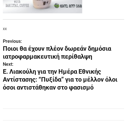
xx
Previous:
Π
Ποιοι θα έχουν πλέον δωρεάν δημόσια
λ
ιατροφαρμακευτική περίθαλψη
ο
Next:
Ε. Λιακούλη για την Ημέρα Εθνικής
ή
Αντίστασης: “Πυξίδα” για το μέλλον όλοι
γ
όσοι αντιστάθηκαν στο φασισμό
η
σ
η