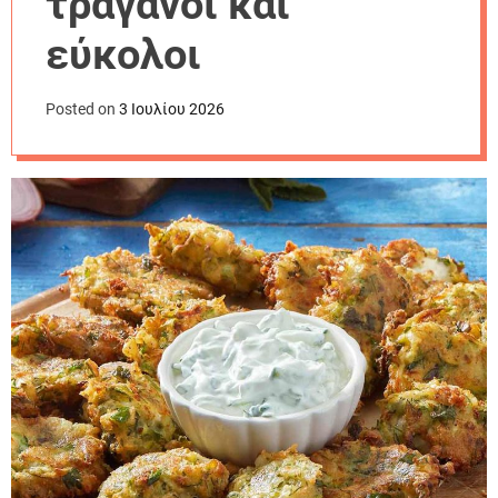
τραγανοί και
r
m
εύκολοι
o
d
e
Posted on
3 Ιουλίου 2026