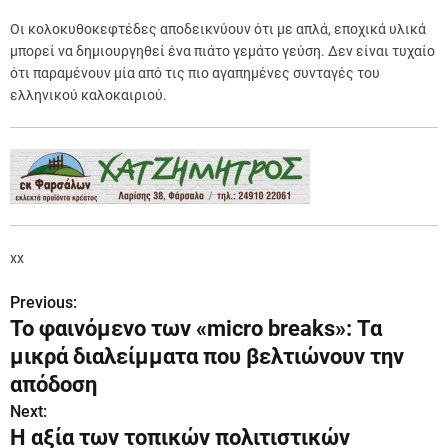
Οι κολοκυθοκεφτέδες αποδεικνύουν ότι με απλά, εποχικά υλικά
μπορεί να δημιουργηθεί ένα πιάτο γεμάτο γεύση. Δεν είναι τυχαίο
ότι παραμένουν μία από τις πιο αγαπημένες συνταγές του
ελληνικού καλοκαιριού.
xx
Previous:
Π
Το φαινόμενο των «micro breaks»: Τα
λ
μικρά διαλείμματα που βελτιώνουν την
ο
απόδοση
Next:
ή
Η αξία των τοπικών πολιτιστικών