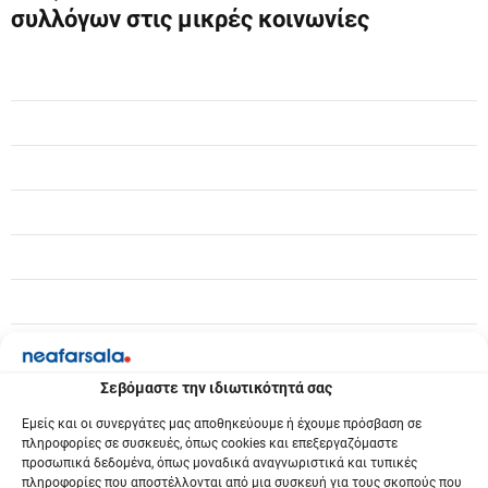
γ
συλλόγων στις μικρές κοινωνίες
η
σ
η
ά
ρ
θ
ρ
ω
ν
Σεβόμαστε την ιδιωτικότητά σας
Εμείς και οι συνεργάτες μας αποθηκεύουμε ή έχουμε πρόσβαση σε
πληροφορίες σε συσκευές, όπως cookies και επεξεργαζόμαστε
προσωπικά δεδομένα, όπως μοναδικά αναγνωριστικά και τυπικές
πληροφορίες που αποστέλλονται από μια συσκευή για τους σκοπούς που