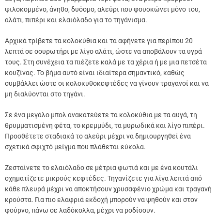
ψιλοκομμένο, άνηθο, δυόσμο, αλεύρι που φουσκώνει μόνο του,
αλάτι, πιπέρι και ελαιόλαδο για το τηγάνισμα.
Αρχικά τρίβετε τα κολοκύθια και τα αφήνετε για περίπου 20
λεπτά σε σουρωτήρι με λίγο αλάτι, ώστε να αποβάλουν τα υγρά
τους. Στη συνέχεια τα πιέζετε καλά με τα χέρια ή με μια πετσέτα
κουζίνας. Το βήμα αυτό είναι ιδιαίτερα σημαντικό, καθώς
συμβάλλει ώστε οι κολοκυθοκεφτέδες να γίνουν τραγανοί και να
μη διαλύονται στο τηγάνι.
Σε ένα μεγάλο μπολ ανακατεύετε τα κολοκύθια με τα αυγά, τη
θρυμματισμένη φέτα, το κρεμμύδι, τα μυρωδικά και λίγο πιπέρι.
Προσθέτετε σταδιακά το αλεύρι μέχρι να δημιουργηθεί ένα
σχετικά σφιχτό μείγμα που πλάθεται εύκολα.
Ζεσταίνετε το ελαιόλαδο σε μέτρια φωτιά και με ένα κουτάλι
σχηματίζετε μικρούς κεφτέδες. Τηγανίζετε για λίγα λεπτά από
κάθε πλευρά μέχρι να αποκτήσουν χρυσαφένιο χρώμα και τραγανή
κρούστα. Για πιο ελαφριά εκδοχή μπορούν να ψηθούν και στον
φούρνο, πάνω σε λαδόκολλα, μέχρι να ροδίσουν.