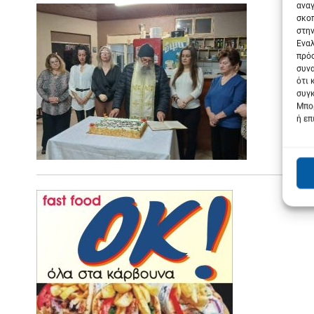
αναγ
σκοπ
στην
Εναλ
πρόσ
συνα
ότι 
συγκ
Μπορ
ή επ