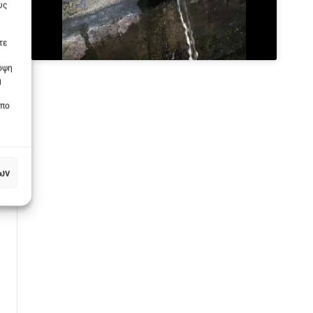
υς
τε
πόψη
η
οπο
ων