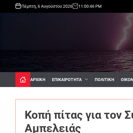
S
Πέμπτη, 6 Αυγούστου 2026
11
:
00
:
48
PM
k
i
p
t
o
c
o
n
t
e
n
ΑΡΧΙΚΗ
ΕΠΙΚΑΙΡΟΤΗΤΑ
ΠΟΛΙΤΙΚΗ
ΟΙΚΟ
t
Κοπή πίτας για τον 
Αμπελειάς