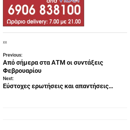
xx
Previous:
Π
Από σήμερα στα ΑΤΜ οι συντάξεις
λ
Φεβρουαρίου
ο
Next:
Εύστοχες ερωτήσεις και απαντήσεις…
ή
γ
η
σ