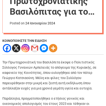
Πρωτοχρονιάτικης
r
m
Βασιλόπιτας για τον
o
d
Σύλλογο Γυναικών
e
Posted on
24 Ιανουαρίου 2024
Αμπελειάς
ΚΟΙΝΟΠΟΙΗΣΤΕ ΤΗΝ ΕΙΔΗΣΗ
Την Πρωτοχρονιάτική του Βασιλόπιτα έκοψε ο Πολιτιστικός
Σύλλογος Γυναικών Αμπελειάς το απόγευμα της Κυριακής, σε
καφενείο της Κοινότητας, όπου ευλογήθηκε από τον πάτερ
Γεώργιο Κατσιαούνη.
Μέλη και φίλες του Συλλόγου
παρευρέθηκαν στην μικρή και ζεστή αυτή εκδήλωση όπου
αντάλλαξαν ευχές για μια χρονιά γεμάτη υγεία και ευτυχία.
Παράλληλα, πραγματοποιήθηκε ο ετήσιος γενικός και
οικονομικός απολογισμός του έτους 2023 και τέθηκαν οι