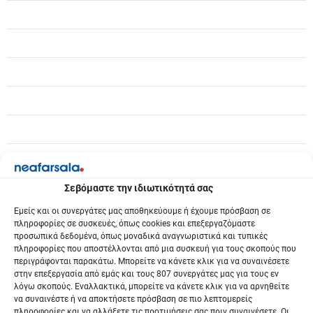
ρ
θ
ρ
ω
ν
Σεβόμαστε την ιδιωτικότητά σας
Εμείς και οι συνεργάτες μας αποθηκεύουμε ή έχουμε πρόσβαση σε
πληροφορίες σε συσκευές, όπως cookies και επεξεργαζόμαστε
προσωπικά δεδομένα, όπως μοναδικά αναγνωριστικά και τυπικές
πληροφορίες που αποστέλλονται από μια συσκευή για τους σκοπούς που
περιγράφονται παρακάτω. Μπορείτε να κάνετε κλικ για να συναινέσετε
στην επεξεργασία από εμάς και τους 807 συνεργάτες μας για τους εν
λόγω σκοπούς. Εναλλακτικά, μπορείτε να κάνετε κλικ για να αρνηθείτε
να συναινέστε ή να αποκτήσετε πρόσβαση σε πιο λεπτομερείς
πληροφορίες και να αλλάξετε τις προτιμήσεις σας πριν συναινέσετε. Οι