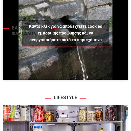
Κάντε κλικ για να αποδεχτείτε cookies
ΒΑΡΟΥΣΙ
εμπορικής προώθησης και να
ΦΑΡΣΑΛΩΝ
ενεργοποιήσετε αυτό το περιεχόμενο
LIFESTYLE