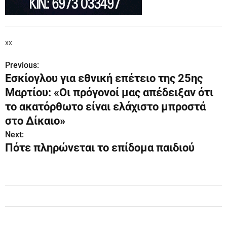
xx
Previous:
Π
Εσκίογλου για εθνική επέτειο της 25ης
λ
Μαρτίου: «Οι πρόγονοί μας απέδειξαν ότι
ο
το ακατόρθωτο είναι ελάχιστο μπροστά
στο Δίκαιο»
ή
Next:
γ
Πότε πληρώνεται το επίδομα παιδιού
η
σ
η
ά