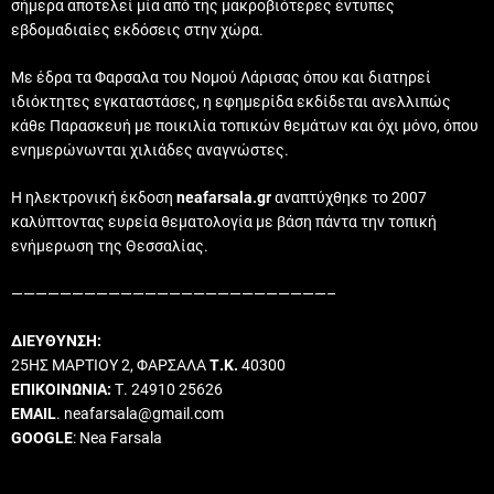
σήμερα αποτελεί μία από της μακροβιότερες έντυπες
εβδομαδιαίες εκδόσεις στην χώρα.
Με έδρα τα Φαρσαλα του Νομού Λάρισας όπου και διατηρεί
ιδιόκτητες εγκαταστάσες, η εφημερίδα εκδίδεται ανελλιπώς
κάθε Παρασκευή με ποικιλία τοπικών θεμάτων και όχι μόνο, όπου
ενημερώνωνται χιλιάδες αναγνώστες.
Η ηλεκτρονική έκδοση
neafarsala.gr
αναπτύχθηκε το 2007
καλύπτοντας ευρεία θεματολογία με βάση πάντα την τοπική
ενήμερωση της Θεσσαλίας.
——————————————————————————–
ΔΙΕΥΘΥΝΣΗ:
25ΗΣ ΜΑΡΤΙΟΥ 2, ΦΑΡΣΑΛΑ
Τ.Κ.
40300
ΕΠΙΚΟΙΝΩΝΙΑ:
Τ. 24910 25626
EMAIL
. neafarsala@gmail.com
GOOGLE
: Nea Farsala