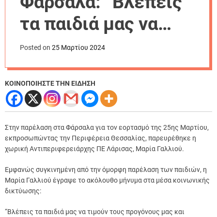
Φάρσαλα: “Βλέπεις
r
m
τα παιδιά μας να
o
d
τιμούν τους
e
Posted on
25 Μαρτίου 2024
προγόνους μας και
νιώθεις ελπίδα”
ΚΟΙΝΟΠΟΙΗΣΤΕ ΤΗΝ ΕΙΔΗΣΗ
Στην παρέλαση στα Φάρσαλα για τον εορτασμό της 25ης Μαρτίου,
εκπροσωπώντας την Περιφέρεια Θεσσαλίας, παρευρέθηκε η
χωρική Αντιπεριφερειάρχης ΠΕ Λάρισας, Μαρία Γαλλιού.
Εμφανώς συγκινημένη από την όμορφη παρέλαση των παιδιών, η
Μαρία Γαλλιού έγραψε το ακόλουθο μήνυμα στα μέσα κοινωνικής
δικτύωσης:
“Βλέπεις τα παιδιά μας να τιμούν τους προγόνους μας και