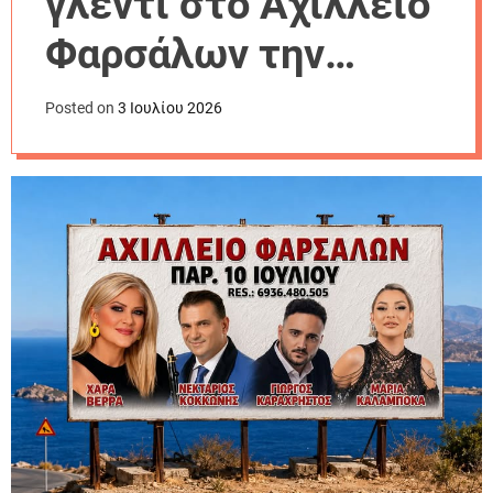
γλέντι στο Αχίλλειο
r
m
Φαρσάλων την
o
d
Παρασκευή 10
e
Posted on
3 Ιουλίου 2026
Ιουλίου