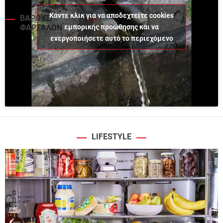
Κάντε κλικ για να αποδεχτείτε cookies
ΒΑΡΟΥΣΙ
εμπορικής προώθησης και να
ΦΑΡΣΑΛΩΝ
ενεργοποιήσετε αυτό το περιεχόμενο
LIFESTYLE