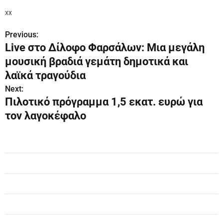
xx
Previous:
Π
Live στο Δίλοφο Φαρσάλων: Μια μεγάλη
λ
μουσική βραδιά γεμάτη δημοτικά και
ο
λαϊκά τραγούδια
Next:
ή
Πιλοτικό πρόγραμμα 1,5 εκατ. ευρώ για
γ
τον λαγοκέφαλο
η
σ
η
ά
ρ