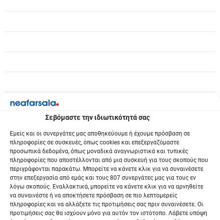
θ
ρ
ω
ν
Σεβόμαστε την ιδιωτικότητά σας
Εμείς και οι συνεργάτες μας αποθηκεύουμε ή έχουμε πρόσβαση σε
πληροφορίες σε συσκευές, όπως cookies και επεξεργαζόμαστε
προσωπικά δεδομένα, όπως μοναδικά αναγνωριστικά και τυπικές
πληροφορίες που αποστέλλονται από μια συσκευή για τους σκοπούς που
περιγράφονται παρακάτω. Μπορείτε να κάνετε κλικ για να συναινέσετε
στην επεξεργασία από εμάς και τους 807 συνεργάτες μας για τους εν
λόγω σκοπούς. Εναλλακτικά, μπορείτε να κάνετε κλικ για να αρνηθείτε
να συναινέστε ή να αποκτήσετε πρόσβαση σε πιο λεπτομερείς
πληροφορίες και να αλλάξετε τις προτιμήσεις σας πριν συναινέσετε. Οι
προτιμήσεις σας θα ισχύουν μόνο για αυτόν τον ιστότοπο. Λάβετε υπόψη