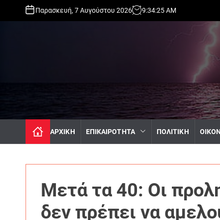
S
Παρασκευή, 7 Αυγούστου 2026
9
:
34
:
27
AM
k
i
p
t
o
c
o
n
t
e
n
ΑΡΧΙΚΗ
ΕΠΙΚΑΙΡΟΤΗΤΑ
ΠΟΛΙΤΙΚΗ
ΟΙΚΟ
t
Μετά τα 40: Οι προλ
δεν πρέπει να αμελ