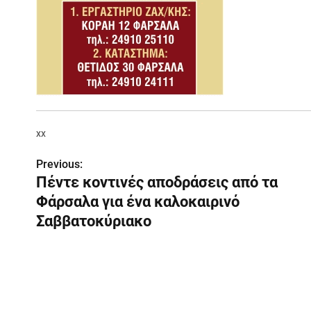
xx
Previous:
Π
Πέντε κοντινές αποδράσεις από τα
λ
Φάρσαλα για ένα καλοκαιρινό
ο
Σαββατοκύριακο
ή
γ
η