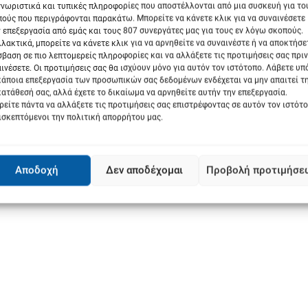
νωριστικά και τυπικές πληροφορίες που αποστέλλονται από μια συσκευή για το
ούς που περιγράφονται παρακάτω. Μπορείτε να κάνετε κλικ για να συναινέσετε
 επεξεργασία από εμάς και τους 807 συνεργάτες μας για τους εν λόγω σκοπούς.
λακτικά, μπορείτε να κάνετε κλικ για να αρνηθείτε να συναινέστε ή να αποκτήσε
βαση σε πιο λεπτομερείς πληροφορίες και να αλλάξετε τις προτιμήσεις σας πριν
 παχέος εντέρου και συστήνεται σύμφωνα με τις κατευθυντήριες
ινέσετε. Οι προτιμήσεις σας θα ισχύουν μόνο για αυτόν τον ιστότοπο. Λάβετε υ
κάποια επεξεργασία των προσωπικών σας δεδομένων ενδέχεται να μην απαιτεί τ
ατάθεσή σας, αλλά έχετε το δικαίωμα να αρνηθείτε αυτήν την επεξεργασία.
είτε πάντα να αλλάξετε τις προτιμήσεις σας επιστρέφοντας σε αυτόν τον ιστότ
ισκεπτόμενοι την πολιτική απορρήτου μας.
 πρέπει να αντιμετωπίζονται ως υποχρέωση αλλά ως επένδυση στην
ητες αποτελεσματικής αντιμετώπισης πολλών ασθενειών και
Αποδοχή
Δεν αποδέχομαι
Προβολή προτιμήσε