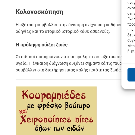
αναγ
σκοπ
Κολονοσκόπηση
στην
Εναλ
πρόσ
Η εξέταση συμβάλλει στην έγκαιρη ανίχνευση παθήσεων του
συνα
οδηγίες και το ατομικό ιστορικό κάθε ασθενούς.
ότι 
συγκ
Η πρόληψη σώζει ζωές
Μπορ
ή επ
Οι ειδικοί επισημαίνουν ότι οι προληπτικές εξετάσεις δεν
υγεία. Η έγκαιρη διάγνωση αυξάνει σημαντικά τις πιθανότ
συμβάλλει στη διατήρηση μιας καλής ποιότητας ζωής.