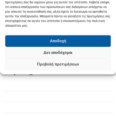
προτιμήσεις σας θα ισχύουν μόνο για αυτόν τον ιστότοπο. Λάβετε υπόψη
ότι κάποια επεξεργασία των προσωπικών σας δεδομένων ενδέχεται να
XX
μην απαιτεί τη συγκατάθεσή σας, αλλά έχετε το δικαίωμα να αρνηθείτε
αυτήν την επεξεργασία. Μπορείτε πάντα να αλλάξετε τις προτιμήσεις σας
επιστρέφοντας σε αυτόν τον ιστότοπο ή επισκεπτόμενοι την πολιτική
Previous:
Π
απορρήτου μας.
Αποχώρησαν τα τρακτέρ από την Agrotica
λ
– Τρίτη στη Λάρισα για κλιμάκωση του
Αποδοχή
ο
αγώνα
Next:
ή
Δεν αποδέχομαι
Ανακοίνωση του Δημάρχου Λαρισαίων
γ
αναφορικά με τους βανδαλισμούς στον Ι.
Προβολή προτιμήσεων
Ν. Αγίου Αχιλλίου
η
σ
η
ά
ρ