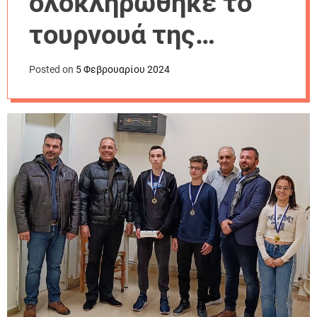
ολοκληρώθηκε το
r
m
τουρνουά της
o
d
Σκακιστικής Λέσχης
e
Posted on
5 Φεβρουαρίου 2024
Φαρσάλων