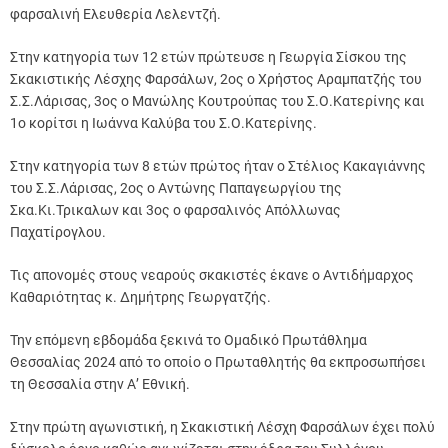
φαρσαλινή Ελευθερία Λελεντζή.
Στην κατηγορία των 12 ετών πρώτευσε η Γεωργία Σίσκου της
Σκακιστικής Λέσχης Φαρσάλων, 2ος ο Χρήστος Αραμπατζής του
Σ.Σ.Λάρισας, 3ος ο Μανώλης Κουτρούπας του Σ.Ο.Κατερίνης και
1ο κορίτσι η Ιωάννα Καλύβα του Σ.Ο.Κατερίνης.
Στην κατηγορία των 8 ετών πρώτος ήταν ο Στέλιος Κακαγιάννης
του Σ.Σ.Λάρισας, 2ος ο Αντώνης Παπαγεωργίου της
Σκα.Κι.Τρικαλων και 3ος ο φαρσαλινός Απόλλωνας
Παχατίρογλου.
Τις απονομές στους νεαρούς σκακιστές έκανε ο Αντιδήμαρχος
Καθαριότητας κ. Δημήτρης Γεωργατζής.
Την επόμενη εβδομάδα ξεκινά το Ομαδικό Πρωτάθλημα
Θεσσαλίας 2024 από το οποίο ο Πρωταθλητής θα εκπροσωπήσει
τη Θεσσαλία στην Α’ Εθνική.
Στην πρώτη αγωνιστική, η Σκακιστική Λέσχη Φαρσάλων έχει πολύ