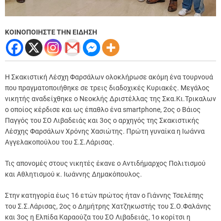
ΚΟΙΝΟΠΟΙΗΣΤΕ ΤΗΝ ΕΙΔΗΣΗ
Η Σκακιστική Λέσχη Φαρσάλων ολοκλήρωσε ακόμη ένα τουρνουά
που πραγματοποιήθηκε σε τρεις διαδοχικές Κυριακές.
Μεγάλος
νικητής αναδείχθηκε ο Νεοκλής Δριστέλλας της Σκα.Κι.Τρικαλων
ο οποίος κέρδισε και ως έπαθλο ένα smartphone, 2ος ο Βάιος
Παγγός του ΣΟ Λιβαδειάς και 3ος ο αρχηγός της Σκακιστικής
Λέσχης Φαρσάλων Χρόνης Χασιώτης. Πρώτη γυναίκα η Ιωάννα
Αγγελακοπούλου του Σ.Σ.Λάρισας.
Τις απονομές στους νικητές έκανε ο Αντιδήμαρχος Πολιτισμού
και Αθλητισμού κ. Ιωάννης Δημακόπουλος.
Στην κατηγορία έως 16 ετών πρώτος ήταν ο Γιάννης Τσελέπης
του Σ.Σ.Λάρισας, 2ος ο Δημήτρης Χατζηκωστής του Σ.Ο.Φαλάνης
και 3ος η Ελπίδα Καραούζα του ΣΟ Λιβαδειάς, 1ο κορίτσι η