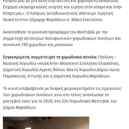
Κύπρου μας με μία άλλη εορταστική και χαρούμενη εκδήλωση.
Εύχομαι ολόψυχα καλές γιορτές και ειρήνη στον κόσμο και στην
Κύπρο μας». Ο Κύπριος αυτοδιοικητικός απένειμε τιμητική
πλακέτα στον Δήμαρχο Φαρσάλων κ. Μάκη Εσκίογλου.
Ακολούθησε το μουσικό πρόγραμμα του Φεστιβάλ με την
συμμετοχή αξιόλογων πολυφωνικών χορωδιακών συνόλων και
συνολικά 180 χορωδών και μουσικών.
Συγκεκριμένα, συμμετείχαν τα χορωδιακά σύνολα:
Παιδική –
Νεανική Χορωδία «musicArte» Μουσικού Συλλόγου Ελασσόνας,
Δημοτική Χορωδία Αγριάς Βόλου, Μικτή Χορωδία Δήμου Αγίας
Παρασκευής Αττικής και η Δημοτική Χορωδία Φαρσάλων.
Το κοινό επιβράβευσε με διαρκή χειροκροτήματα τις ερμηνείες
των χορωδιακών συνόλων, ενώ στο τέλος ανανέωσαν το
ραντεβού τους για το 2025, στο 22ο Χορωδιακό Φεστιβάλ του
Δήμου Φαρσάλων.