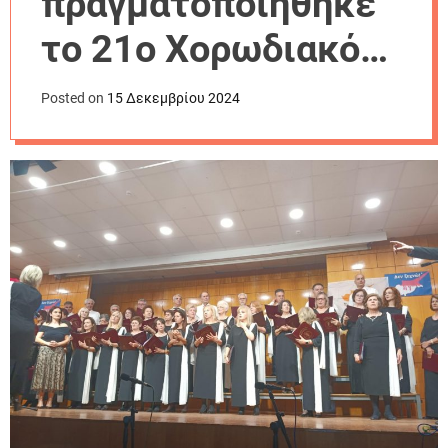
πραγματοποιήθηκε
r
m
το 21ο Χορωδιακό
o
d
Φεστιβάλ στα
e
Posted on
15 Δεκεμβρίου 2024
Φάρσαλα