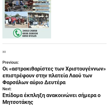
xx
Previous:
Π
Οι «αστροκιθαρίστες των Χριστουγέννων»
λ
επιστρέφουν στην πλατεία Λαού των
ο
Φαρσάλων αύριο Δευτέρα
Next:
ή
Επίδομα έκπληξη ανακοινώνει σήμερα ο
γ
Μητσοτάκης