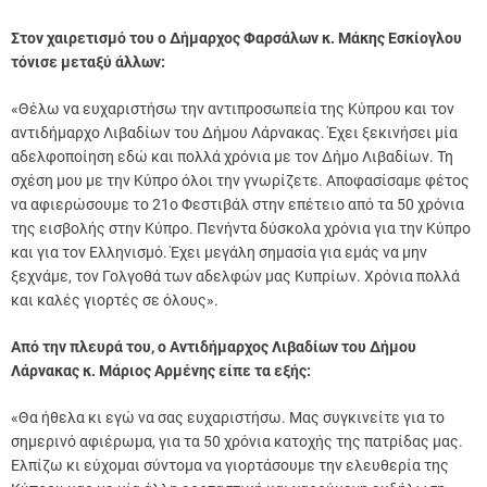
Στον χαιρετισμό του ο Δήμαρχος Φαρσάλων κ. Μάκης Εσκίογλου
τόνισε μεταξύ άλλων:
«Θέλω να ευχαριστήσω την αντιπροσωπεία της Κύπρου και τον
αντιδήμαρχο Λιβαδίων του Δήμου Λάρνακας. Έχει ξεκινήσει μία
αδελφοποίηση εδώ και πολλά χρόνια με τον Δήμο Λιβαδίων. Τη
σχέση μου με την Κύπρο όλοι την γνωρίζετε. Αποφασίσαμε φέτος
να αφιερώσουμε το 21ο Φεστιβάλ στην επέτειο από τα 50 χρόνια
της εισβολής στην Κύπρο. Πενήντα δύσκολα χρόνια για την Κύπρο
και για τον Ελληνισμό. Έχει μεγάλη σημασία για εμάς να μην
ξεχνάμε, τον Γολγοθά των αδελφών μας Κυπρίων. Χρόνια πολλά
και καλές γιορτές σε όλους».
Από την πλευρά του, ο Αντιδήμαρχος Λιβαδίων του Δήμου
Λάρνακας κ. Μάριος Αρμένης είπε τα εξής:
«Θα ήθελα κι εγώ να σας ευχαριστήσω. Μας συγκινείτε για το
σημερινό αφιέρωμα, για τα 50 χρόνια κατοχής της πατρίδας μας.
Ελπίζω κι εύχομαι σύντομα να γιορτάσουμε την ελευθερία της