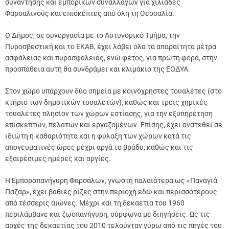
συνάντησης και εμπορικών συναλλαγών για χιλιάδες
Φαρσαλινούς και επισκέπτες από όλη τη Θεσσαλία.
Ο Δήμος, σε συνεργασία με το Αστυνομικό Τμήμα, την
Πυροσβεστική και το ΕΚΑΒ, έχει λάβει όλα τα απαραίτητα μέτρα
ασφάλειας και πυρασφάλειας, ενώ φέτος, για πρώτη φορά, στην
προσπάθεια αυτή θα συνδράμει και κλιμάκιο της ΕΟΔΥΑ.
Στον χώρο υπάρχουν δύο σημεία με κοινόχρηστες τουαλέτες (στο
κτήριο των δημοτικών τουαλετών), καθώς και τρεις χημικές
τουαλέτες πλησίον των χώρων εστίασης, για την εξυπηρέτηση
επισκεπτών, πελατών και εργαζομένων. Επίσης, έχει ανατεθεί σε
ιδιώτη η καθαριότητα και η φύλαξη των χώρων κατά τις
απογευματινές ώρες μέχρι αργά το βράδυ, καθώς και τις
εξαιρέσιμες ημέρες και αργίες.
Η Εμποροπανήγυρη Φαρσάλων, γνωστή παλαιότερα ως «Παναγιά
Παζάρ», έχει βαθιές ρίζες στην περιοχή εδώ και περισσότερους
από τέσσερις αιώνες. Μέχρι και τη δεκαετία του 1960
περιλάμβανε και ζωοπανήγυρη, σύμφωνα με διηγήσεις. Ως τις
αρχές της δεκαετίας του 2010 τελούνταν γύρω από τις πηγές του