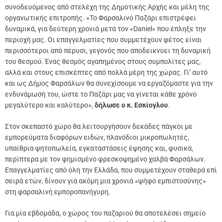
συνοδευόμενος από στελέχη της Δημοτικής Αρχής και μέλη της
οργανωτικής επιτροπής. «Το Φαρσαλινό Παζάρι επιστρέφει
δυναμικά, για δεύτερη χρονιά μετά τον «Daniel» που έπληξε την
περιοχή μας. Οι επαγγελματίες που συμμετέχουν φέτος είναι
περισσότεροι από πέρυσι, γεγονός που αποδεικνύει τη δυναμική
του θεσμού. Ένας θεσμός αγαπημένος στους συμπολίτες μας,
αλλά και στους επισκέπτες από πολλά μέρη της χώρας. Γι’ αυτό
και ως Δήμος Φαρσάλων θα συνεχίσουμε να εργαζόμαστε για την
ενδυνάμωσή του, ώστε το Παζάρι μας να γίνεται κάθε χρόνο
μεγαλύτερο και καλύτερο»,
δήλωσε ο κ. Εσκίογλου
.
Στον σκεπαστό χώρο θα λειτουργήσουν δεκάδες πάγκοι με
εμπορεύματα διαφόρων ειδών, πλανόδιοι μικροπωλητές,
υπαίθρια ψητοπωλεία, εγκαταστάσεις έψησης και, φυσικά,
περίπτερα με τον φημισμένο φρεσκοψημένο χαλβά Φαρσάλων.
Επαγγελματίες από όλη την Ελλάδα, που συμμετέχουν σταθερά επί
σειρά ετών, δίνουν για ακόμη μια χρονιά «ψήφο εμπιστοσύνης»
στη φαρσαλινή εμποροπανήγυρη.
Για μία εβδομάδα, ο χώρος του παζαριού θα αποτελέσει σημείο