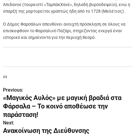
Απιδανού (τουρκιστί «ΤαμπάκΧανέ», δηλαδή βυρσοδεψείο), ενώ η
ύπαρξή της μαρτυρείται γραπτώς ήδη από το 1728 (Μελέτιος).
Ο Δήμος Φαρσάλων απευθύνει ανοιχτή πρόσκληση σε όλους να
επισκεφθούν το Φαρσαλινό Παζάρι, στηρίζοντας ενεργά έναν
ιστορικό και σημαίνοντα για την περιοχή θεσμό.
xx
Previous:
Π
«Μαγικός Αυλός» με μαγική βραδιά στα
λ
Φάρσαλα – Το κοινό αποθέωσε την
ο
παράσταση!
Next:
ή
Ανακοίνωση της Διεύθυνσης