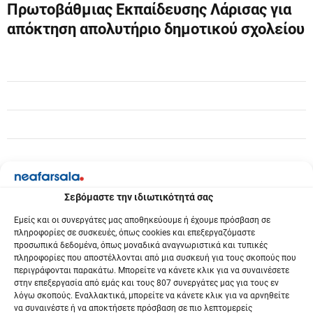
γ
Πρωτοβάθμιας Εκπαίδευσης Λάρισας για
απόκτηση απολυτήριο δημοτικού σχολείου
η
σ
η
ά
ρ
θ
ρ
Σεβόμαστε την ιδιωτικότητά σας
ω
Εμείς και οι συνεργάτες μας αποθηκεύουμε ή έχουμε πρόσβαση σε
πληροφορίες σε συσκευές, όπως cookies και επεξεργαζόμαστε
ν
προσωπικά δεδομένα, όπως μοναδικά αναγνωριστικά και τυπικές
πληροφορίες που αποστέλλονται από μια συσκευή για τους σκοπούς που
περιγράφονται παρακάτω. Μπορείτε να κάνετε κλικ για να συναινέσετε
στην επεξεργασία από εμάς και τους 807 συνεργάτες μας για τους εν
λόγω σκοπούς. Εναλλακτικά, μπορείτε να κάνετε κλικ για να αρνηθείτε
να συναινέστε ή να αποκτήσετε πρόσβαση σε πιο λεπτομερείς