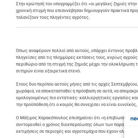
Στην ερώτησή του υπογραμμίζει ότι «οι μεγάλες ζημιές στην
χρονική στιγμή που επισυνέβησαν δημιουργούν πρακτικά προβ
ταλανίζουν τους πληγέντες αγρότες.
Όπως αναφέρουν πολλοί από αυτούς, υπάρχει έντονος προβλη
πληγείσες από τις πλημμύρες εκτάσεις τους, κυρίως αγρούς
περιθώριο από τη στιγμή της ζημιάς μέχρι την ολοκλήρωση τ
σιτηρών είναι εξαιρετικά στενό.
Στους δυο περίπου αυτούς μήνες από τις αρχές Σεπτεμβρίου, 
χωράφια, να αποκατασταθεί η πρόσβαση σε αυτά, να απομακρυ
ομολογουμένως πιο εντατικές- καλλιεργητικές εργασίες και 
την προϋπόθεση ότι ο καιρός θα συνεχίσει να είναι ευνοϊκός
Ο Μάξιμος Χαρακόπουλος επισημαίνει ότι «η επιβίωσή τους 
συντομευθεί ο χρόνος διεκπεραίωσης όλων των παραπάνω δια
εκτιμήσεις σε περιοχές και αγροτεμάχια που έχουν ολοκληρ
Σε