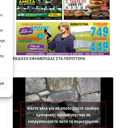
υς
τε
πόψη
η
οπο
ΕΚΔΟΣΗ ΕΦΗΜΕΡΙΔΑΣ ΣΤΑ ΠΕΡΙΠΤΕΡΑ
ων
Κάντε κλικ για να αποδεχτείτε cookies
ΒΑΡΟΥΣΙ
εμπορικής προώθησης και να
ΦΑΡΣΑΛΩΝ
ενεργοποιήσετε αυτό το περιεχόμενο