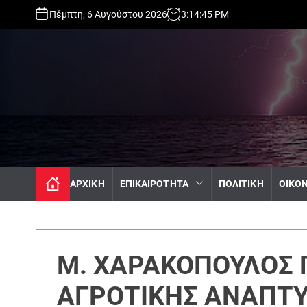
S
Πέμπτη, 6 Αυγούστου 2026
3
:
14
:
46
PM
k
i
p
t
o
c
o
n
t
e
n
ΑΡΧΙΚΗ
ΕΠΙΚΑΙΡΟΤΗΤΑ
ΠΟΛΙΤΙΚΗ
ΟΙΚΟ
t
Μ. ΧΑΡΑΚΟΠΟΥΛΟΣ 
ΑΓΡΟΤΙΚΗΣ ΑΝΑΠΤΥΞ