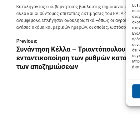
Εμεί
Καταλήγοντας ο κυβερνητικός βουλευτής σημειώνει ότι «οι 
συσκ
αλλά και οι σύντομες επιτόπιες εκτιμήσεις του ΕΛΓΑ σε μεγ
αναγ
αναμφίβολα επλήγησαν ολοκληρωτικά –όπως οι αγροί δίπλα 
σκοπ
ανάσες ακόμα και μερικών ημερών, οι οποίες, ωστόσο, είναι 
στην
Εναλ
πρόσ
Previous:
Π
συνα
Συνάντηση Κέλλα – Τριαντόπουλου για
ότι 
λ
συγκ
ενταντικοποίηση των ρυθμών καταβολ
Μπορ
ο
των αποζημιώσεων
ή επ
ή
γ
η
σ
η
ά