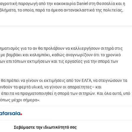
 αγροτική παραγωγή από την κακοκαιρία Daniel στη Θεσσαλία και η
λήματα, τα οποία, παρά τα άμεσα αντανακλαστικά της πολιτείας,
ματισμός για το αν θα προλάβουν να καλλιεργήσουν σιτηρά στις
 με βαμβάκι και καλαμπόκι, καθώς αναγνωρίζουν ότι το χρονικό
ων επιτόπιων εκτιμήσεων και τις εργασίες για την σπορά των
θα πρέπει να γίνουν οι εκτιμήσεις από τον ΕΛΓΑ, να στεγνώσουν τα
νθούν τα φερτά υλικά, να γίνουν οι απαραίτητες– και
έπειτα να πραγματοποιηθεί η σπορά των σιτηρών. Και όλα αυτά, υπό
, όπως μέχρι σήμερα».
επιβάλει την έγκαιρη σπορά των σιτηρών και, προκειμένου να
δικασιών και εργασιών, ζητούν από την πολιτεία να επισπεύσει τις
ωτική ζημιά.
βόμαστε την ιδιωτικότητά σας