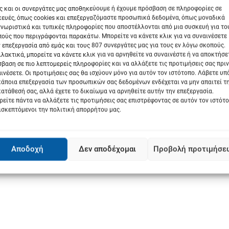
ς και οι συνεργάτες μας αποθηκεύουμε ή έχουμε πρόσβαση σε πληροφορίες σε
νέες τεχνολογίες, όπως η τηλεπισκόπιση, οι δορυφορικές εικόνες,
ευές, όπως cookies και επεξεργαζόμαστε προσωπικά δεδομένα, όπως μοναδικά
άλες εκτάσεις γης σε περιοχές που οι εν λόγω καλλιέργειες
νωριστικά και τυπικές πληροφορίες που αποστέλλονται από μια συσκευή για το
σε ποτάμια ή ρέματα που πλημμύρισαν- μπορούν να δώσουν χρονικές
ούς που περιγράφονται παρακάτω. Μπορείτε να κάνετε κλικ για να συναινέσετε
πολύτιμες στην πράξη για τους αγρότες».
 επεξεργασία από εμάς και τους 807 συνεργάτες μας για τους εν λόγω σκοπούς.
λακτικά, μπορείτε να κάνετε κλικ για να αρνηθείτε να συναινέστε ή να αποκτήσε
βαση σε πιο λεπτομερείς πληροφορίες και να αλλάξετε τις προτιμήσεις σας πριν
Next:
ινέσετε. Οι προτιμήσεις σας θα ισχύουν μόνο για αυτόν τον ιστότοπο. Λάβετε υ
Κέλλας σε Πρωτοψάλτη, Γεωργιάδη: “Η
κάποια επεξεργασία των προσωπικών σας δεδομένων ενδέχεται να μην απαιτεί τ
ατάθεσή σας, αλλά έχετε το δικαίωμα να αρνηθείτε αυτήν την επεξεργασία.
ής
Θεσσαλία στο Πρόγραμμα Κοινωνικού
είτε πάντα να αλλάξετε τις προτιμήσεις σας επιστρέφοντας σε αυτόν τον ιστότ
Τουρισμού”
ισκεπτόμενοι την πολιτική απορρήτου μας.
Αποδοχή
Δεν αποδέχομαι
Προβολή προτιμήσε