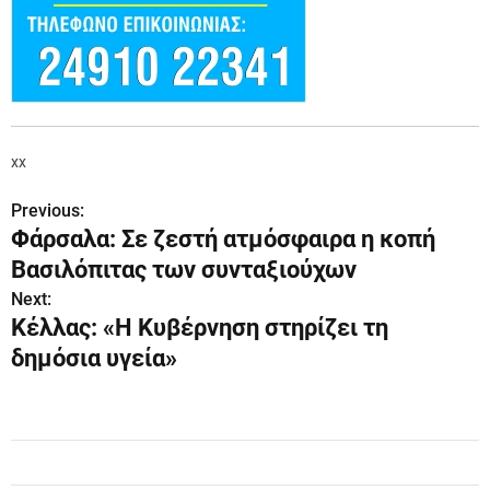
xx
Previous:
Π
Φάρσαλα: Σε ζεστή ατμόσφαιρα η κοπή
λ
Βασιλόπιτας των συνταξιούχων
ο
Next:
Κέλλας: «Η Κυβέρνηση στηρίζει τη
ή
δημόσια υγεία»
γ
η
σ