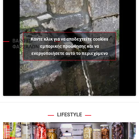
Κάντε κλικ για να αποδεχτείτε cookies
ΒΑΡΟΥΣΙ
εμπορικής προώθησης και να
ΦΑΡΣΑΛΩΝ
ενεργοποιήσετε αυτό το περιεχόμενο
LIFESTYLE