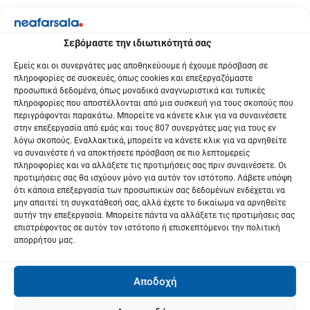
η
ά
Σεβόμαστε την ιδιωτικότητά σας
ρ
Εμείς και οι συνεργάτες μας αποθηκεύουμε ή έχουμε πρόσβαση σε
πληροφορίες σε συσκευές, όπως cookies και επεξεργαζόμαστε
θ
προσωπικά δεδομένα, όπως μοναδικά αναγνωριστικά και τυπικές
πληροφορίες που αποστέλλονται από μια συσκευή για τους σκοπούς που
ρ
περιγράφονται παρακάτω. Μπορείτε να κάνετε κλικ για να συναινέσετε
στην επεξεργασία από εμάς και τους 807 συνεργάτες μας για τους εν
ω
λόγω σκοπούς. Εναλλακτικά, μπορείτε να κάνετε κλικ για να αρνηθείτε
να συναινέστε ή να αποκτήσετε πρόσβαση σε πιο λεπτομερείς
ν
πληροφορίες και να αλλάξετε τις προτιμήσεις σας πριν συναινέσετε. Οι
προτιμήσεις σας θα ισχύουν μόνο για αυτόν τον ιστότοπο. Λάβετε υπόψη
ότι κάποια επεξεργασία των προσωπικών σας δεδομένων ενδέχεται να
μην απαιτεί τη συγκατάθεσή σας, αλλά έχετε το δικαίωμα να αρνηθείτε
αυτήν την επεξεργασία. Μπορείτε πάντα να αλλάξετε τις προτιμήσεις σας
επιστρέφοντας σε αυτόν τον ιστότοπο ή επισκεπτόμενοι την πολιτική
απορρήτου μας.
Αποδοχή