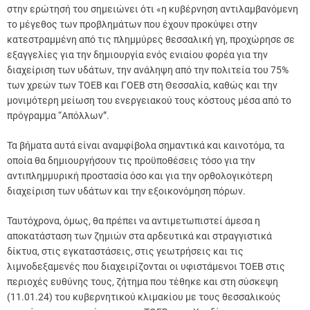
στην ερώτησή του σημειώνει ότι «η κυβέρνηση αντιλαμβανόμενη
το μέγεθος των προβλημάτων που έχουν προκύψει στην
κατεστραμμένη από τις πλημμύρες θεσσαλική γη, προχώρησε σε
εξαγγελίες για την δημιουργία ενός ενιαίου φορέα για την
διαχείριση των υδάτων, την ανάληψη από την πολιτεία του 75%
των χρεών των ΤΟΕΒ και ΓΟΕΒ στη Θεσσαλία, καθώς και την
μονιμότερη μείωση του ενεργειακού τους κόστους μέσα από το
πρόγραμμα “Απόλλων”.
Τα βήματα αυτά είναι αναμφίβολα σημαντικά και καινοτόμα, τα
οποία θα δημιουργήσουν τις προϋποθέσεις τόσο για την
αντιπλημμυρική προστασία όσο και για την ορθολογικότερη
διαχείριση των υδάτων και την εξοικονόμηση πόρων.
Ταυτόχρονα, όμως, θα πρέπει να αντιμετωπιστεί άμεσα η
αποκατάσταση των ζημιών στα αρδευτικά και στραγγιστικά
δίκτυα, στις εγκαταστάσεις, στις γεωτρήσεις και τις
λιμνοδεξαμενές που διαχειρίζονται οι υφιστάμενοι ΤΟΕΒ στις
περιοχές ευθύνης τους, ζήτημα που τέθηκε και στη σύσκεψη
(11.01.24) του κυβερνητικού κλιμακίου με τους θεσσαλικούς