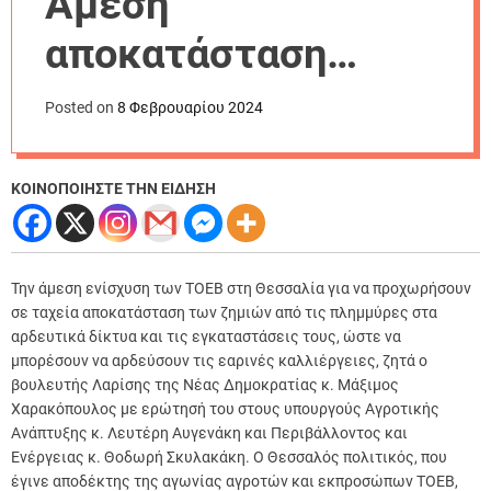
Άμεση
r
m
αποκατάσταση
o
d
ζημιών στις
e
Posted on
8 Φεβρουαρίου 2024
υποδομές ΤΟΕΒ για
εαρινές
ΚΟΙΝΟΠΟΙΗΣΤΕ ΤΗΝ ΕΙΔΗΣΗ
καλλιέργειες
Την άμεση ενίσχυση των ΤΟΕΒ στη Θεσσαλία για να προχωρήσουν
σε ταχεία αποκατάσταση των ζημιών από τις πλημμύρες στα
αρδευτικά δίκτυα και τις εγκαταστάσεις τους, ώστε να
μπορέσουν να αρδεύσουν τις εαρινές καλλιέργειες, ζητά ο
βουλευτής Λαρίσης της Νέας Δημοκρατίας κ. Μάξιμος
Χαρακόπουλος με ερώτησή του στους υπουργούς Αγροτικής
Ανάπτυξης κ. Λευτέρη Αυγενάκη και Περιβάλλοντος και
Ενέργειας κ. Θοδωρή Σκυλακάκη.
Ο Θεσσαλός πολιτικός, που
έγινε αποδέκτης της αγωνίας αγροτών και εκπροσώπων ΤΟΕΒ,