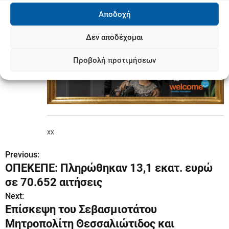
ενίσχυση για ζωοοτροφές θα διαμορφωθεί σε 82
Αποδοχή
εκατ. ευρώ.
Δεν αποδέχομαι
Προβολή προτιμήσεων
xx
Previous:
Π
ΟΠΕΚΕΠΕ: Πληρώθηκαν 13,1 εκατ. ευρώ
λ
σε 70.652 αιτήσεις
ο
Next:
Επίσκεψη του Σεβασμιοτάτου
ή
Μητροπολίτη Θεσσαλιώτιδος και