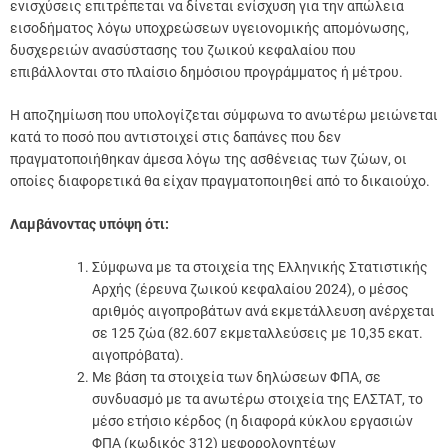
ενισχύσεις επιτρέπεται να δίνεται ενίσχυση για την απώλεια
εισοδήματος λόγω υποχρεώσεων υγειονομικής απομόνωσης,
δυσχερειών ανασύστασης του ζωικού κεφαλαίου που
επιβάλλονται στο πλαίσιο δημόσιου προγράμματος ή μέτρου.
Η αποζημίωση που υπολογίζεται σύμφωνα το ανωτέρω μειώνεται
κατά το ποσό που αντιστοιχεί στις δαπάνες που δεν
πραγματοποιήθηκαν άμεσα λόγω της ασθένειας των ζώων, οι
οποίες διαφορετικά θα είχαν πραγματοποιηθεί από το δικαιούχο.
Λαμβάνοντας υπόψη ότι:
Σύμφωνα με τα στοιχεία της Ελληνικής Στατιστικής
Αρχής (έρευνα ζωικού κεφαλαίου 2024), ο μέσος
αριθμός αιγοπροβάτων ανά εκμετάλλευση ανέρχεται
σε 125 ζώα (82.607 εκμεταλλεύσεις με 10,35 εκατ.
αιγοπρόβατα).
Με βάση τα στοιχεία των δηλώσεων ΦΠΑ, σε
συνδυασμό με τα ανωτέρω στοιχεία της ΕΛΣΤΑΤ, το
μέσο ετήσιο κέρδος (η διαφορά κύκλου εργασιών
ΦΠΑ (κωδικός 312) μεφορολογητέων