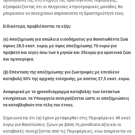
προσήλωσή της στη στήριξη της πρωτογενούς παραγωγής,
εξασφαλίζοντας ότι οι πληγείσες κτηνοτροφικές μονάδες θα
μπορέσουν να συνεχίσουν απρόσκοπτα τη δραστηριότητά τους.
Ειδικότερα, προβλέπονται τα εξής:
(α) Αποζημίωση για απώλεια εισοδήματος για θανατωθέντα ζώα
ύψους 28,5 εκατ. ευρώ, με ύψος αποζημίωσης 70 ευρώ για
πρόβατα και αίγες άνω των 6 μηνών και 35ευρώ για αρσενικά ζώα
και αμνοερίφια.
(β) Επέκταση της αποζημίωσης για ζωοτροφές με επιπλέον
καταβολή 50% της αρχικής ενίσχυσης, με κόστος 27,5 εκατ. ευρώ.
Αναφορικά με το χρονοδιάγραμμα καταβολής των έκτακτων
ενισχύσεων, τα Υπουργεία συνεργάζονται ώστε οι αποζημιώσεις
να καταβληθούν στα τέλη του έτους.
Σημειώνεται ότι (α) έχουν μεταφερθεί στις Περιφέρειες 48 εκατ.
ευρώ για θανατώσεις ζώων με βάση τη μοναδιαία αξία και οι
καταβολές συνεχίζονται από τις Περιφέρειες, ενώ αναμένεται να