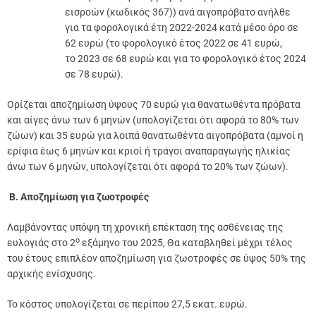
εισροών (κωδικός 367)) ανά αιγοπρόβατο ανήλθε
για τα φορολογικά έτη 2022-2024 κατά μέσο όρο σε
62 ευρώ (το φορολογικό έτος 2022 σε 41 ευρώ,
το 2023 σε 68 ευρώ και για το φορολογικό έτος 2024
σε 78 ευρώ).
Ορίζεται αποζημίωση ύψους 70 ευρώ για θανατωθέντα πρόβατα
και αίγες άνω των 6 μηνών (υπολογίζεται ότι αφορά το 80% των
ζώων) και 35 ευρώ για λοιπά θανατωθέντα αιγοπρόβατα (αμνοί η
ερίφια έως 6 μηνών και κριοί ή τράγοι αναπαραγωγής ηλικίας
άνω των 6 μηνών, υπολογίζεται ότι αφορά το 20% των ζώων).
Β. Αποζημίωση για ζωοτροφές
Λαμβάνοντας υπόψη τη χρονική επέκταση της ασθένειας της
ο
ευλογιάς στο 2
εξάμηνο του 2025, Θα καταβληθεί μέχρι τέλος
του έτους επιπλέον αποζημίωση για ζωοτροφές σε ύψος 50% της
αρχικής ενίσχυσης.
Το κόστος υπολογίζεται σε περίπου 27,5 εκατ. ευρώ.