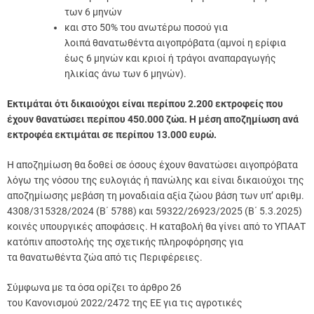
των 6 μηνών
και στο 50% του ανωτέρω ποσού για
λοιπά θανατωθέντα αιγοπρόβατα (αμνοί η ερίφια
έως 6 μηνών και κριοί ή τράγοι αναπαραγωγής
ηλικίας άνω των 6 μηνών).
Εκτιμάται ότι δικαιούχοι είναι περίπου 2.200 εκτροφείς που
έχουν θανατώσει περίπου 450.000 ζώα. Η μέση αποζημίωση ανά
εκτροφέα εκτιμάται σε περίπου 13.000 ευρώ.
Η αποζημίωση θα δοθεί σε όσους έχουν θανατώσει αιγοπρόβατα
λόγω της νόσου της ευλογιάς ή πανώλης και είναι δικαιούχοι της
αποζημίωσης μεβάση τη μοναδιαία αξία ζώου βάση των υπ’ αριθμ.
4308/315328/2024 (Β΄ 5788) και 59322/26923/2025 (Β΄ 5.3.2025)
κοινές υπουργικές αποφάσεις. Η καταβολή θα γίνει από το ΥΠΑΑΤ
κατόπιν αποστολής της σχετικής πληροφόρησης για
τα θανατωθέντα ζώα από τις Περιφέρειες.
Σύμφωνα με τα όσα ορίζει το άρθρο 26
του Κανονισμού 2022/2472 της ΕΕ για τις αγροτικές