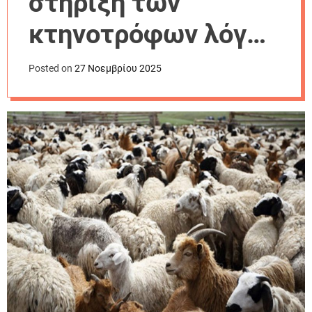
στήριξη των
r
m
κτηνοτρόφων λόγω
o
d
ζωονόσων ύψους 56
e
Posted on
27 Νοεμβρίου 2025
εκατ. €