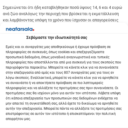
Σημειώνεται ότι ήδη καταβλήθηκαν ποσά ύψους 14, 6 και 4 ευρώ
ανά ζώο αναλόγως την περιοχή που βρίσκεται η εκμετάλλευση
και λαμβάνοντας υπόψη το χρόνο που ίσχυσαν οι απαγορεύσεις
ανά περιοχή, με βάση τα στοιχεία όπως είχε εξελιχθεί η ασθένεια
έως τον Ιούλιο του 2025.
Σεβόμαστε την ιδιωτικότητά σας
Με την αύξηση κατά 50% των ποσών στις αντίστοιχες περιοχές, η
Εμείς και οι συνεργάτες μας αποθηκεύουμε ή έχουμε πρόσβαση σε
συνολική αποζημίωση θα ανέλθει σε 21, 9 και 6 ευρώ ανά ζώο
πληροφορίες σε συσκευές, όπως cookies και επεξεργαζόμαστε
προσωπικά δεδομένα, όπως μοναδικά αναγνωριστικά και τυπικές
αναλόγως της περιοχής.
πληροφορίες που αποστέλλονται από μια συσκευή για τους σκοπούς που
περιγράφονται παρακάτω. Μπορείτε να κάνετε κλικ για να συναινέσετε
Σημειώνεται ότι:
στην επεξεργασία από εμάς και τους 807 συνεργάτες μας για τους εν
λόγω σκοπούς. Εναλλακτικά, μπορείτε να κάνετε κλικ για να αρνηθείτε
Στις 27/10/2025 πραγματοποιήθηκε πληρωμή
να συναινέστε ή να αποκτήσετε πρόσβαση σε πιο λεπτομερείς
πληροφορίες και να αλλάξετε τις προτιμήσεις σας πριν συναινέσετε. Οι
ύψους 44.726.678 ευρώ σε 39.820 δικαιούχους για
προτιμήσεις σας θα ισχύουν μόνο για αυτόν τον ιστότοπο. Λάβετε υπόψη
ενίσχυση ζωοτροφών με καθεστώς De Minimis, λόγω
ότι κάποια επεξεργασία των προσωπικών σας δεδομένων ενδέχεται να
ευλογιάς και πανώλης.
μην απαιτεί τη συγκατάθεσή σας, αλλά έχετε το δικαίωμα να αρνηθείτε
Αναμένεται να καταβληθούν ακόμη περίπου 10 εκατ.
αυτήν την επεξεργασία. Μπορείτε πάντα να αλλάξετε τις προτιμήσεις σας
ευρώ από την ανωτέρω ενίσχυση σε περίπου
επιστρέφοντας σε αυτόν τον ιστότοπο ή επισκεπτόμενοι την πολιτική
απορρήτου μας.
34.000 δικαιούχους κατόπιν ελέγχου.
Μαζί με τα επιπλέον 27,5 εκατ. ευρώ η συνολική